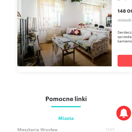
148 0
mieszk
Serdeczn
sprzedaż
kamienic
Pomocne linki
Miasta
Mieszkania Wrocław
1265