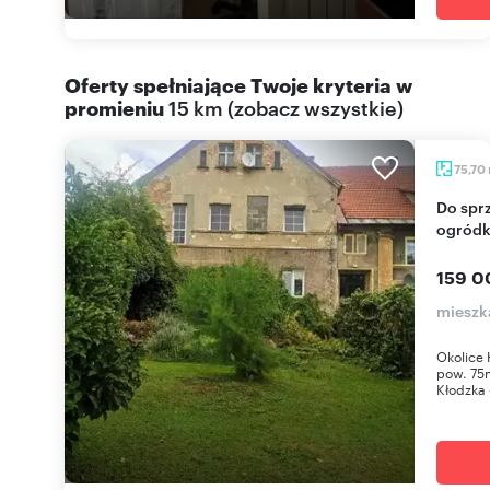
Oferty spełniające Twoje kryteria w
promieniu
15 km
(
zobacz wszystkie
)
75,70
Do sprzedania przestronne mieszkanie 75 m² z
ogródk
159 0
mieszk
Okolice 
pow. 75m
Kłodzka 