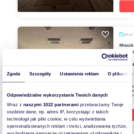
m
67
2
Mieszkanie do remontu z potencjałem i widokiem
na gór
130 0
mieszk
Zgoda
Szczegóły
Ustawienia reklam
O plikach c
Sprzeda
parterze
Mieszka
Odpowiedzialne wykorzystanie Twoich danych
Wraz z
naszymi 1022 partnerami
przetwarzamy Twoje
osobiste dane, np. adres IP, korzystając z takich
technologii jak pliki cookie, w celu wyświetlania
spersonalizowanych reklam i treści, analizowania tychże,
wychodzenia naprzeciw oczekiwaniom użytkowników i