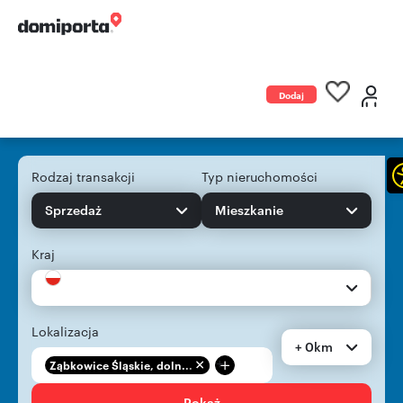
Dodaj
ogłoszenie
Rodzaj transakcji
Typ nieruchomości
Sprzedaż
Mieszkanie
Kraj
Lokalizacja
+ 0km
+
Ząbkowice Śląskie, doln...
Pokaż