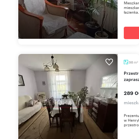
Mieszkan
mieszkan
łazienka
m
98
2
Przestronne 98 m2 z ogrodem i garażem,
zapras
289 0
mieszk
Prezentu
w Henryk
przestro