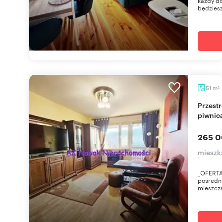
każdy do
będziesz
m
51
2
Przestronne 2-pokojowe mieszkanie z balkonem i
piwnic
265 0
mieszk
_OFERTA
pośredn
mieszczą