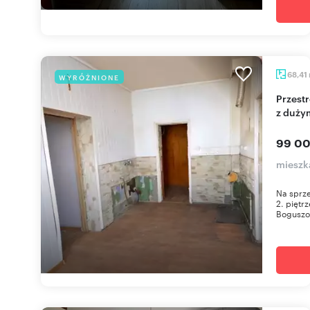
68,41
WYRÓŻNIONE
Przestronne 2-pokojowe mieszkanie do remontu
z duży
99 00
mieszk
Na sprze
2. piętr
Boguszo