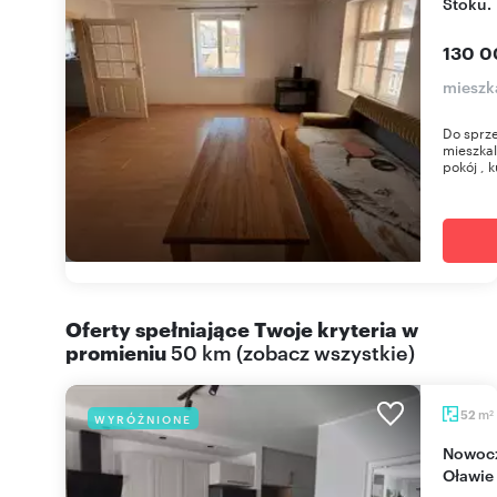
Stoku.
130 0
mieszk
Do sprze
mieszkal
pokój , k
Oferty spełniające Twoje kryteria w
promieniu
50 km
(
zobacz wszystkie
)
m
52
WYRÓŻNIONE
2
Nowoczesne 3-pokojowe mieszkanie premium w
Oławie