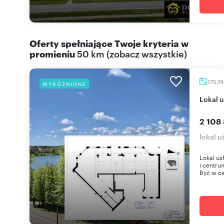
Oferty spełniające Twoje kryteria w
promieniu
50 km
(
zobacz wszystkie
)
175,7
WYRÓŻNIONE
lokal
2 108 
lokal u
Lokal us
i centru
Być w ce