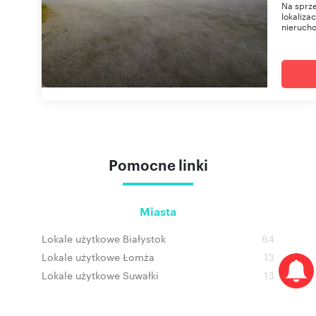
Na sprz
lokaliza
nierucho
Pomocne linki
Miasta
Lokale użytkowe Białystok
64
Lokale użytkowe Łomża
13
Lokale użytkowe Suwałki
13