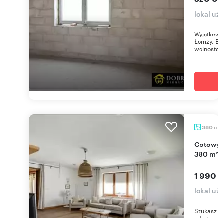
lokal 
Wyjątkow
Łomży. 
wolnosto
380
Gotowy biznes agroturystyczny nad Narwią –
380 m²,
1 990
lokal 
Szukasz 
od pierw