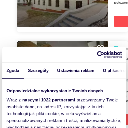
położony
m
670
Lokal
1 499
Zgoda
Szczegóły
Ustawienia reklam
O plikach c
lokal 
Odpowiedzialne wykorzystanie Twoich danych
Na sprz
stanowi
Wraz z
naszymi 1022 partnerami
przetwarzamy Twoje
powierzc
osobiste dane, np. adres IP, korzystając z takich
technologii jak pliki cookie, w celu wyświetlania
spersonalizowanych reklam i treści, analizowania tychże,
wychodzenia naprzeciw oczekiwaniom użytkowników i