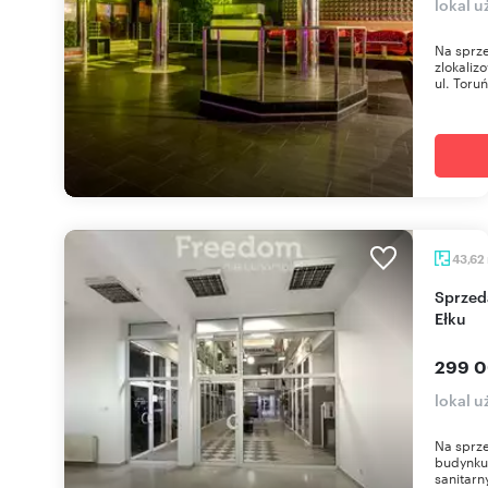
lokal u
Na sprze
zlokaliz
ul. Toruń
43,62
Sprzedam lokal użytkowy 43,62 m² w centrum
Ełku
299 0
lokal u
Na sprze
budynku
sanitarn