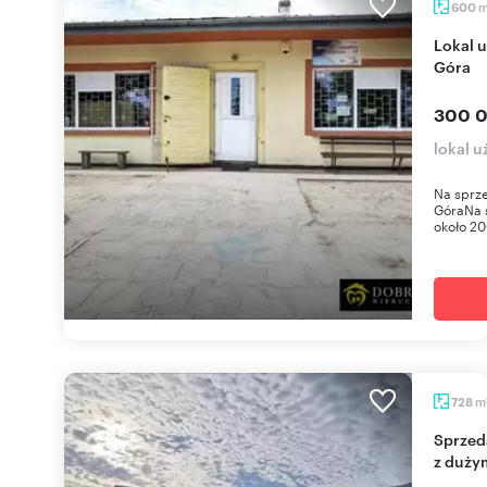
600
Lokal usługowy 200 m² z parkingiem - Strękowa
Góra
300 0
lokal 
Na sprze
GóraNa 
około 20
m
728
Sprzedam lokal użytkowy 728 m² w centrum Ełku
z duży