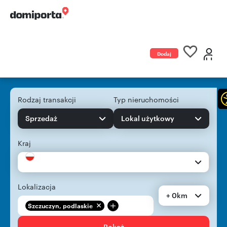
Dodaj
ogłoszenie
Rodzaj transakcji
Typ nieruchomości
Sprzedaż
Lokal użytkowy
Kraj
Lokalizacja
+ 0km
+
Szczuczyn, podlaskie
Pokaż