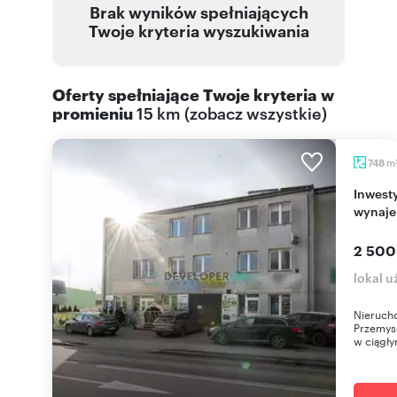
Brak wyników spełniających
Twoje kryteria wyszukiwania
Oferty spełniające Twoje kryteria w
promieniu
15 km
(
zobacz wszystkie
)
m
748
Inwestycyjny budynek 748 m² w Grajewie -
wynaje
2 500
lokal 
Nierucho
Przemys
w ciągły