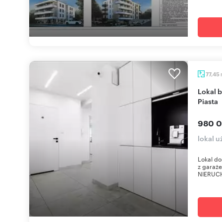
77,45
Lokal beauty z ogródkiem i garażem, 77m2,
Piasta
980 0
lokal u
Lokal d
z garaż
NIERUCH