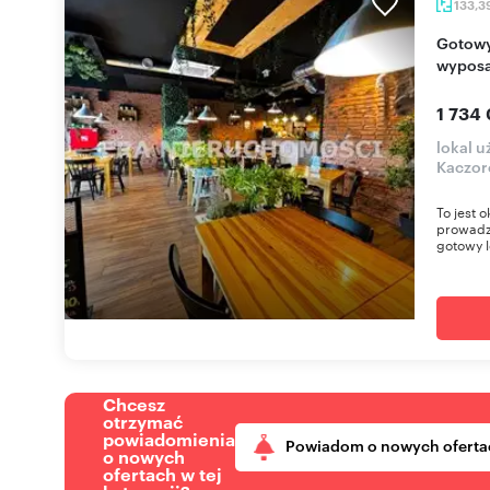
133,3
Gotowy lokal gastronomiczny z pełnym
wyposa
1 734 
lokal 
Kaczor
To jest 
prowadzi
gotowy l
Chcesz
otrzymać
powiadomienia
Powiadom o nowych oferta
o nowych
ofertach w tej