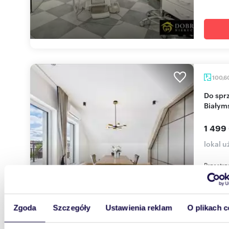
100,6
Do sprzedania przestronny lokal 100,6 m² w
Białym
1 499
lokal u
Przestrz
się z of
usytuowa
Zgoda
Szczegóły
Ustawienia reklam
O plikach c