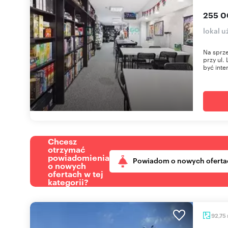
255 0
lokal 
Na sprze
przy ul.
być inter
Chcesz
otrzymać
powiadomienia
Powiadom o nowych oferta
o nowych
ofertach w tej
kategorii?
92,75