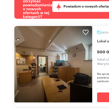
otrzymać
powiadomienia
Powiadom o nowych oferta
o nowych
ofertach w tej
kategorii?
59,70
Lokal
500 0
lokal 
Waryńs
Na sprze
powierzc
centrum 