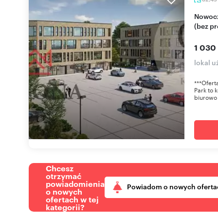
Nowoczesny lokal biurowo-usługowy 82,45 m²
(bez pr
1 030 
lokal u
***Ofert
Park to
biurowo 
Chcesz
otrzymać
powiadomienia
Powiadom o nowych oferta
o nowych
ofertach w tej
kategorii?