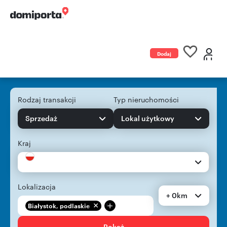
Dodaj
ogłoszenie
Rodzaj transakcji
Typ nieruchomości
Sprzedaż
Lokal użytkowy
Kraj
Lokalizacja
+ 0km
+
Białystok, podlaskie
Pokaż