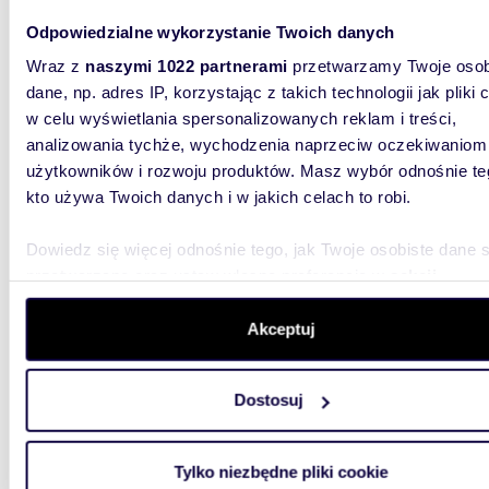
Odpowiedzialne wykorzystanie Twoich danych
Wraz z
naszymi 1022 partnerami
przetwarzamy Twoje osob
m
56
2
dane, np. adres IP, korzystając z takich technologii jak pliki 
Lokal użytkowy 56 m² w centrum Białegostoku -
w celu wyświetlania spersonalizowanych reklam i treści,
zapras
analizowania tychże, wychodzenia naprzeciw oczekiwaniom
użytkowników i rozwoju produktów. Masz wybór odnośnie te
650 0
kto używa Twoich danych i w jakich celach to robi.
lokal 
Dowiedz się więcej odnośnie tego, jak Twoje osobiste dane 
Szukasz 
bezkomp
przetwarzane oraz ustaw własne preferencje w
sekcji
Centrum 
szczegółów
. W Deklaracji plików cookie możesz zmienić lu
wycofać swoją zgodę w dowolnej chwili.
Akceptuj
Wykorzystujemy pliki cookie do spersonalizowania treści i r
Dostosuj
aby oferować funkcje społecznościowe i analizować ruch w 
witrynie. Informacje o tym, jak korzystasz z naszej witryny,
udostępniamy partnerom społecznościowym, reklamowym i
m
734
Tylko niezbędne pliki cookie
analitycznym. Partnerzy mogą połączyć te informacje z inn