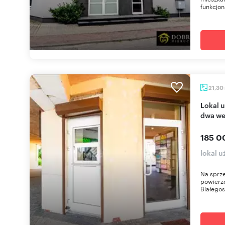
funkcjon
21,30
Lokal usługowy 21,3 m² w centrum Białegostoku -
dwa we
185 0
lokal u
Na sprze
powierzc
Białegos