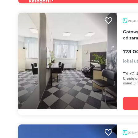
kategorii?
20,4
Gotowy salon fryzjerski 20,4 m² z wyposażeniem,
od zara
123 0
lokal u
TYLKO U 
Ciebie o
osiedlu P
m
216