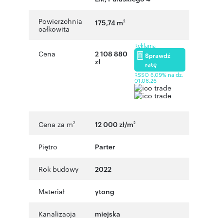
Powierzchnia
175,74 m
2
całkowita
Reklama
Cena
2 108 880
Sprawdź
zł
ratę
RSSO 6,09% na dz.
01.06.26
Cena za m
12 000 zł/m
2
2
Piętro
Parter
Rok budowy
2022
Materiał
ytong
Kanalizacja
miejska