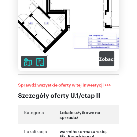
14
Zobacz galerię
Sprawdź wszystkie oferty w tej inwestycji >>>
Szczegóły oferty U.1/etap II
Kategoria
Lokale użytkowe na
sprzedaż
Lokalizacja
warmińsko-mazurskie
,
Ełk
,
Pułaskiego 4