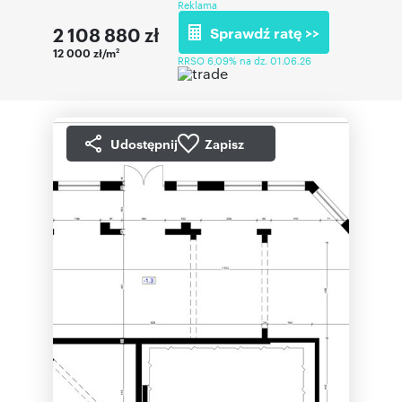
Reklama
2 108 880
zł
Sprawdź ratę >>
12 000 zł/m
2
RRSO 6,09% na dz. 01.06.26
Udostępnij
Zapisz