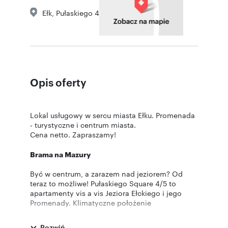
Ełk
,
Pułaskiego 4
Opis oferty
Lokal usługowy w sercu miasta Ełku. Promenada
- turystyczne i centrum miasta.
Cena netto. Zapraszamy!
Brama na Mazury
Być w centrum, a zarazem nad jeziorem? Od
teraz to możliwe! Pułaskiego Square 4/5 to
apartamenty vis a vis Jeziora Ełckiego i jego
Promenady. Klimatyczne położenie
apartamentowca czyni z niego idealne
rozwiązanie dla szukających tzw. „drugiego
Rozwiń