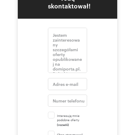
skontaktował!
Interesują mnie
podobne oferty
(rozwiń)
Chcę otrzymywać