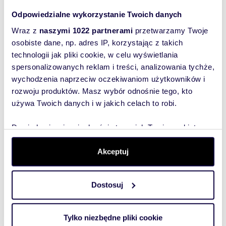
Odpowiedzialne wykorzystanie Twoich danych
Wraz z
naszymi 1022 partnerami
przetwarzamy Twoje
osobiste dane, np. adres IP, korzystając z takich
Podobne
technologii jak pliki cookie, w celu wyświetlania
nieruchomości
spersonalizowanych reklam i treści, analizowania tychże,
wychodzenia naprzeciw oczekiwaniom użytkowników i
rozwoju produktów. Masz wybór odnośnie tego, kto
używa Twoich danych i w jakich celach to robi.
Dowiedz się więcej odnośnie tego, jak Twoje osobiste
dane są przetwarzane oraz ustaw własne preferencje w
sekcji szczegółów
. W Deklaracji plików cookie możesz
Akceptuj
zmienić lub wycofać swoją zgodę w dowolnej chwili.
Dostosuj
Wykorzystujemy pliki cookie do spersonalizowania treści
i reklam, aby oferować funkcje społecznościowe i
analizować ruch w naszej witrynie. Informacje o tym, jak
Tylko niezbędne pliki cookie
m
zł/m
353,05
2 039
43,6
2
2
korzystasz z naszej witryny, udostępniamy partnerom