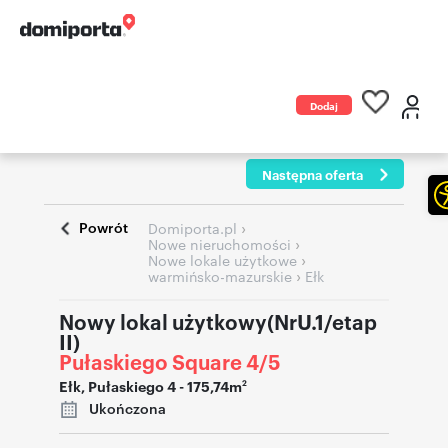
Dodaj
ogłoszenie
Następna oferta
Powrót
›
Domiporta.pl
›
Nowe nieruchomości
›
Nowe lokale użytkowe
›
warmińsko-mazurskie
Ełk
Nowy lokal użytkowy(NrU.1/etap
II)
Pułaskiego Square 4/5
Ełk
,
Pułaskiego 4
- 175,74m
2
Ukończona