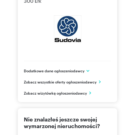
300 Ełk
Dodatkowe dane ogłoszeniodawcy
Sudovia Sp. z o.o.
Zobacz wszystkie oferty ogłoszeniodawcy
ul. Pułaskiego 5 lok 19
Ełk
Zobacz wizytówkę ogłoszeniodawcy
warmińsko-mazurskie
536816
Pokaż telefon
Nie znalazłeś jeszcze swojej
+48 87
Pokaż telefon
wymarzonej nieruchomości?