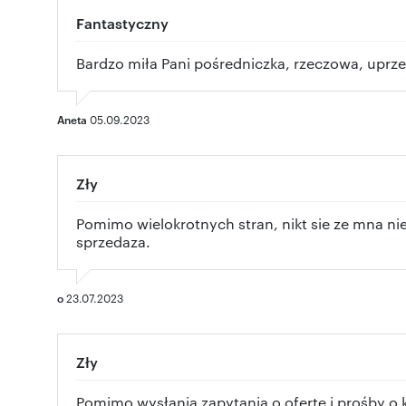
Fantastyczny
Bardzo miła Pani pośredniczka, rzeczowa, uprz
Aneta
05.09.2023
Zły
Pomimo wielokrotnych stran, nikt sie ze mna ni
sprzedaza.
o
23.07.2023
Zły
Pomimo wysłania zapytania o ofertę i prośby o 