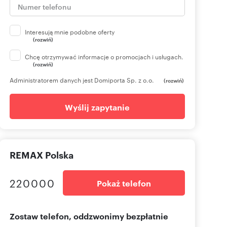
Interesują mnie podobne oferty
(rozwiń)
onika
Marta Kulawik
Karolina
Ewa Zboralska
Sylwia
Kami
Chcę otrzymywać informacje o promocjach i usługach.
ipiak
Walczak
Marciniak
Tobol
(rozwiń)
Administratorem danych jest Domiporta Sp. z o.o.
(rozwiń)
Wyślij zapytanie
REMAX Polska
220000
Pokaż telefon
Zostaw telefon, oddzwonimy bezpłatnie