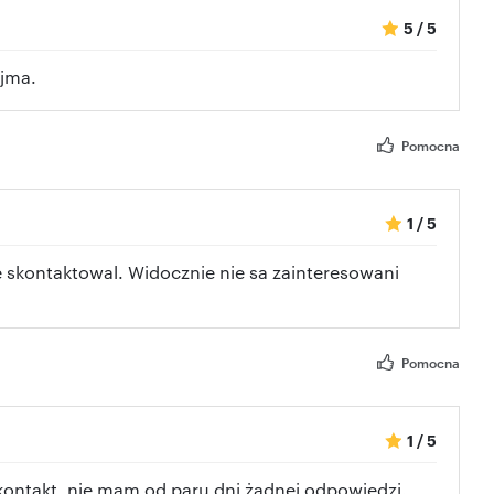
5
/
5
ejma.
Pomocna
1
/
5
e skontaktowal. Widocznie nie sa zainteresowani
Pomocna
1
/
5
kontakt, nie mam od paru dni żadnej odpowiedzi.