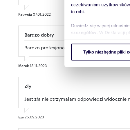
oczekiwaniom użytkowników i
to robi.
Patrycja
07.01.2022
Dowiedz się więcej odnośnie
szczegółów
. W Deklaracji 
Bardzo dobry
Wykorzystujemy pliki cookie 
Bardzo profesjonalna obsługa.
Tylko niezbędne pliki c
ruch w naszej witrynie. Inf
reklamowym i analitycznym. 
Marek
18.11.2023
uzyskanymi podczas korzysta
Zły
Jest zła nie otrzymałam odpowiedzi widocznie ni
Iga
26.09.2023