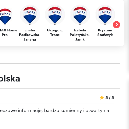
MAX Home
Emilia
Grzegorz
Izabela
Krystian
Wer
Pro
Pasikowska-
Tront
Połatyńska-
Stańczyk
Fil
Janyga
Janik
olska
5
/
5
eczowe informacje, bardzo sumienny i otwarty na