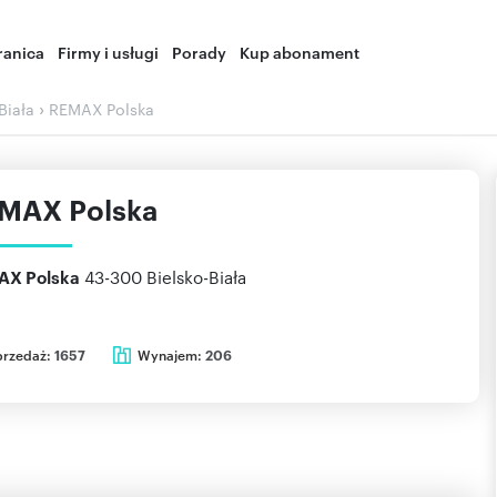
ranica
Firmy i usługi
Porady
Kup abonament
›
Biała
REMAX Polska
MAX Polska
43-300
Bielsko-Biała
AX Polska
przedaż:
Wynajem:
1657
206