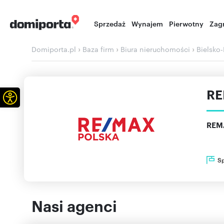
Sprzedaż
Wynajem
Pierwotny
Zag
›
›
›
Domiporta.pl
Baza firm
Biura nieruchomości
Bielsko-
RE
Otwórz pasek narzędzi
REM
S
Nasi agenci