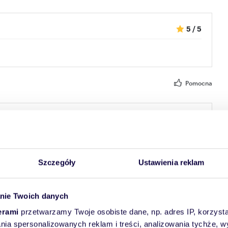
5
/
5
Pomocna
5
/
5
Pomocna
Szczegóły
Ustawienia reklam
nie Twoich danych
1
/
5
erami
przetwarzamy Twoje osobiste dane, np. adres IP, korzystaj
ika
lania spersonalizowanych reklam i treści, analizowania tychże,