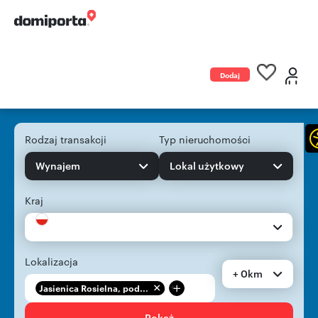
Dodaj
ogłoszenie
Rodzaj transakcji
Typ nieruchomości
Wynajem
Lokal użytkowy
Kraj
Lokalizacja
+ 0km
+
Jasienica Rosielna, pod...
Pokaż