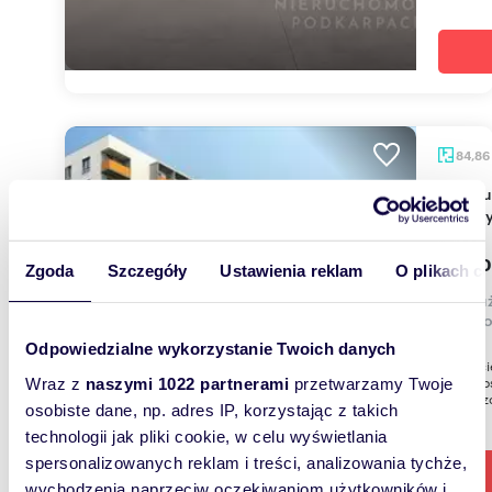
84,86
Lokal użytkowy na wynajem w Rzeszowie, 85 m2,
atrakc
4 500
Zgoda
Szczegóły
Ustawienia reklam
O plikach c
lokal 
Techno
Odpowiedzialne wykorzystanie Twoich danych
W oferc
przyszło
Wraz z
naszymi 1022 partnerami
przetwarzamy Twoje
powierzc
osobiste dane, np. adres IP, korzystając z takich
technologii jak pliki cookie, w celu wyświetlania
spersonalizowanych reklam i treści, analizowania tychże,
wychodzenia naprzeciw oczekiwaniom użytkowników i