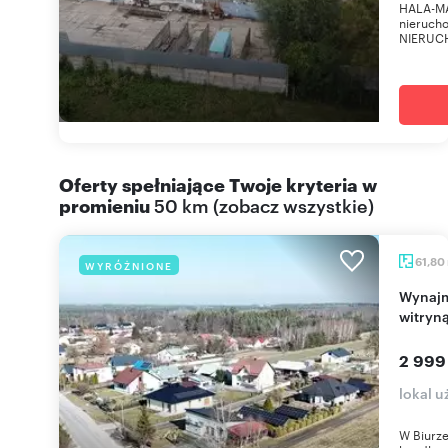
HALA-M
nieruch
NIERUCH
Oferty spełniające Twoje kryteria w
promieniu
50 km
(
zobacz wszystkie
)
61,80
WYRÓŻNIONE
Wynajmę lokal handlowo-usługowy 61,8 m² z
witryn
2 999
lokal 
W Biurze