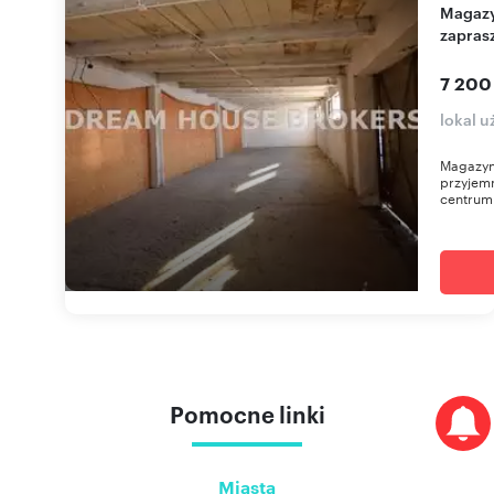
Magazyn 360 m² w Jasionce - dostępny od zaraz
zapras
7 200
lokal 
Magazyn
przyjem
centrum 
Pomocne linki
Miasta