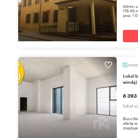
Adres: u
179,40 m
pow. 1 0
119,9
Lokal biurowy 120 m² w Rzeszowie (widok, dostęp
windą)
8 393
lokal 
Biuro Ni
ofertę w
znajduje 