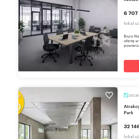
6 707
lokal 
Biuro Ni
ofertę w
powierzc
267,8
Atrakcyjny lokal 268 m² z tarasem w Olszynki
Park
32 14
lokal 