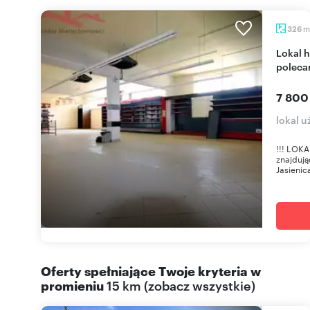
m
326
Lokal handlowy 326 m² z dużym potencjałem
polec
7 800
lokal u
!!! LOK
znajdują
Jasienic
Oferty spełniające Twoje kryteria w
promieniu
15 km
(
zobacz wszystkie
)