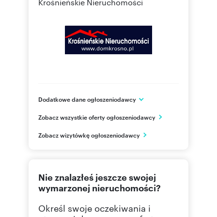
Krośnieńskie Nieruchomości
Dodatkowe dane ogłoszeniodawcy
podkarpackie
Zobacz wszystkie oferty ogłoszeniodawcy
PL
Zobacz wizytówkę ogłoszeniodawcy
605 46
Pokaż telefon
Nie znalazłeś jeszcze swojej
wymarzonej nieruchomości?
Określ swoje oczekiwania i