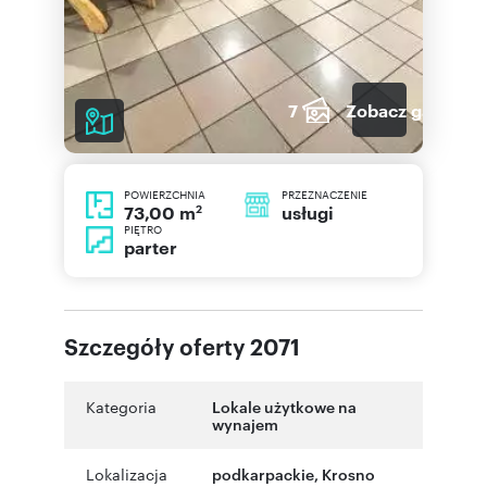
7
Zobacz galerię
POWIERZCHNIA
PRZEZNACZENIE
2
usługi
73,00 m
PIĘTRO
parter
Szczegóły oferty 2071
Kategoria
Lokale użytkowe na
wynajem
Lokalizacja
podkarpackie
,
Krosno