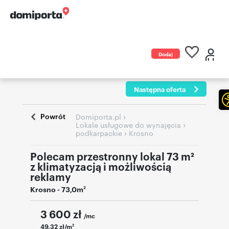
Dodaj
ogłoszenie
Następna oferta
Powrót
›
Domiporta.pl
›
Lokale usługowe do wynajęcia
›
podkarpackie
Krosno
Polecam przestronny lokal 73 m²
z klimatyzacją i możliwością
reklamy
Krosno
- 73,0m
2
3 600
zł
/mc
49,32 zł/m
2