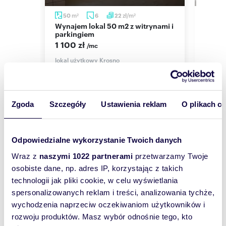
pokaż telefon
TEL.
,
13 4
m
zł/m
50
6
22
23,7
2
2
pokaż telefon
13 4
Wynajem lokal 50 m2 z witrynami i
Lokal usługowy 23,74 m² z
skontaktuj się
a.
e-mail:
parkingiem
parki
krosnob
działa
1 100 zł
/mc
1 600
lokal użytkowy Krosno
lokal 
Numer oferty: 2071
Zgoda
Szczegóły
Ustawienia reklam
O plikach c
Wyślij
Odpowiedzialne wykorzystanie Twoich danych
wiadomość
Wraz z
naszymi 1022 partnerami
przetwarzamy Twoje
osobiste dane, np. adres IP, korzystając z takich
To najlepszy
technologii jak pliki cookie, w celu wyświetlania
sposób, aby
spersonalizowanych reklam i treści, analizowania tychże,
właściciel
wychodzenia naprzeciw oczekiwaniom użytkowników i
oferty
rozwoju produktów. Masz wybór odnośnie tego, kto