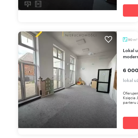
m
90
2
Lokal usługowy 90 m2 z witrynami, parkingiem,
modern
6 000
lokal u
Oferujem
Księcia 
parteru 