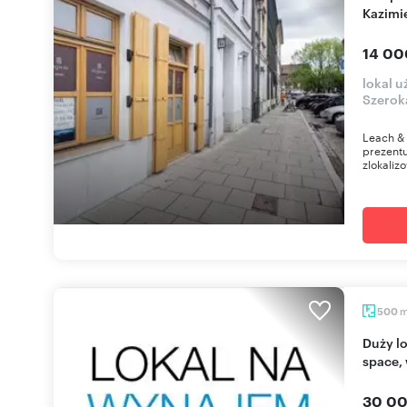
Kazimi
14 00
lokal u
Szerok
Leach & 
prezentu
zlokaliz
500
Duży lokal handlowo-usługowy 500 m², open
space, 
30 00