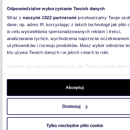
Leach &
zapreze
Odpowiedzialne wykorzystanie Twoich danych
wynajęci
Wraz z
naszymi 1022 partnerami
przetwarzamy Twoje osob
dane, np. adres IP, korzystając z takich technologii jak pliki 
w celu wyświetlania spersonalizowanych reklam i treści,
analizowania tychże, wychodzenia naprzeciw oczekiwaniom
użytkowników i rozwoju produktów. Masz wybór odnośnie te
Oferty spełniające Twoje kryteria w
kto używa Twoich danych i w jakich celach to robi.
promieniu
15 km
(
zobacz wszystkie
)
Dowiedz się więcej odnośnie tego, jak Twoje osobiste dane 
przetwarzane oraz ustaw własne preferencje w
sekcji
m
89
WYRÓŻNIONE
2
szczegółów
. W Deklaracji plików cookie możesz zmienić lu
Lokal użytkowy 89 m² z witryną, biura i recepcja,
wycofać swoją zgodę w dowolnej chwili.
Akceptuj
Żabini
Wykorzystujemy pliki cookie do spersonalizowania treści i r
5 000
Dostosuj
aby oferować funkcje społecznościowe i analizować ruch w 
lokal 
witrynie. Informacje o tym, jak korzystasz z naszej witryny,
Feliks
udostępniamy partnerom społecznościowym, reklamowym i
Tylko niezbędne pliki cookie
analitycznym. Partnerzy mogą połączyć te informacje z inn
| Żabini