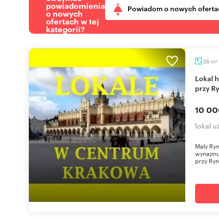
powiadomienia
Powiadom o nowych oferta
o nowych
ofertach w tej
kategorii?
m
35
2
Lokal handlowo-usługowy 35 m2 z witrynami
przy R
10 00
lokal 
Mały Ryn
wynajmu 
przy Ryn