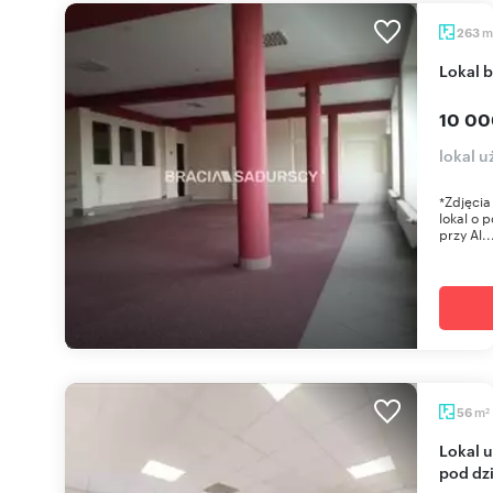
m
263
Lokal 
10 00
lokal 
*Zdjęcia
lokal o 
przy Al..
m
56
2
Lokal użytkowy 56 m² z parkingiem w Krakowie -
pod dz