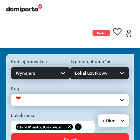
Dodaj
ogłoszenie
Rodzaj transakcji
Typ nieruchomości
Wynajem
Lokal użytkowy
Kraj
Lokalizacja
+ 0km
+
Stare Miasto, Kraków, m...
Pokaż