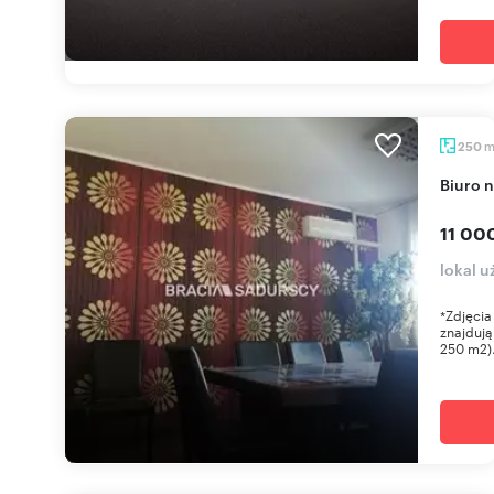
250
Biuro
11 00
lokal 
*Zdjęcia
znajdują
250 m2).