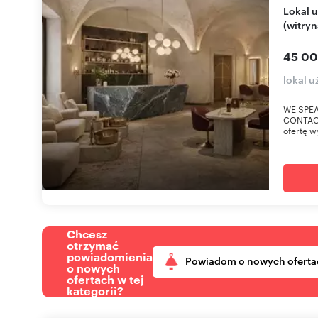
Lokal użytkowy 300 m² w centrum Krakowa
(witryn
45 00
lokal u
WE SPEA
CONTACT
ofertę w
Chcesz
otrzymać
powiadomienia
Powiadom o nowych oferta
o nowych
ofertach w tej
kategorii?