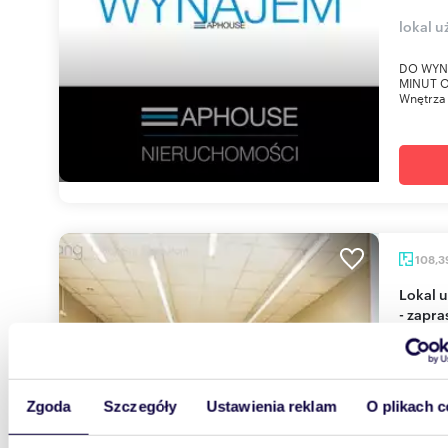
lokal u
DO WYN
MINUT 
Wnętrza 
108,3
Lokal usługowo-handlowy na Kazimierzu, 109 m²
- zapr
10 00
lokal u
Zgoda
Szczegóły
Ustawienia reklam
O plikach c
Szerok