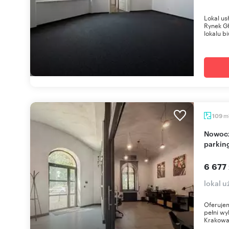
Lokal u
Rynek G
lokalu b
m
109
Nowoczesne biuro 109 m² w Krakowie z
parkin
6 677 
lokal 
Oferujem
pełni w
Krakowa.