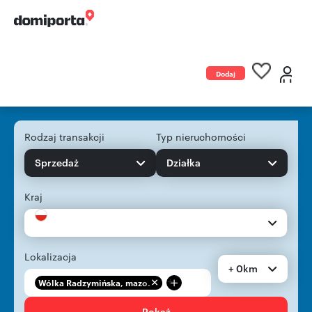
Dodaj
ogłoszenie
Rodzaj transakcji
Typ nieruchomości
Sprzedaż
Działka
Kraj
Lokalizacja
+ 0km
+
Wólka Radzymińska, mazo...
Pokaż