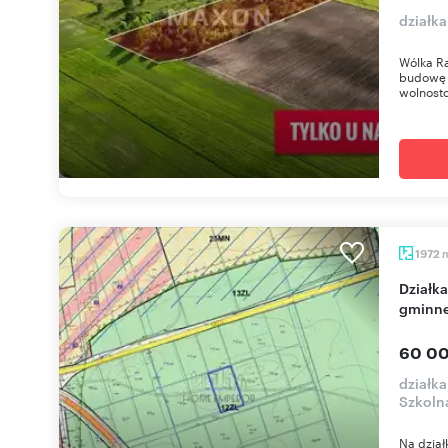
działk
Wólka Ra
budowę 
wolnosto
1972
Działka 1972 m² pod lasem z dostępem do drogi
gminne
60 00
działk
Szkoln
Na dział