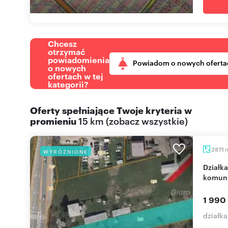
Chcesz
otrzymać
powiadomienia
Powiadom o nowych oferta
o nowych
ofertach w tej
kategorii?
Oferty spełniające Twoje kryteria w
promieniu
15 km
(
zobacz wszystkie
)
2871
WYRÓŻNIONE
Działka budowlana 2871 m² z mediami, świetna
komuni
1 990
działka