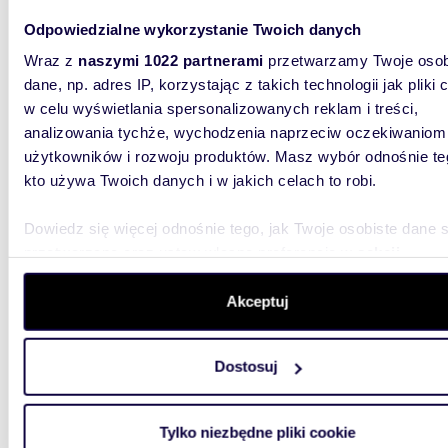
działka
Odpowiedzialne wykorzystanie Twoich danych
DZIAŁKA
MPZP 2,5
Wraz z
naszymi 1022 partnerami
przetwarzamy Twoje osob
Morelowe
dane, np. adres IP, korzystając z takich technologii jak pliki 
w celu wyświetlania spersonalizowanych reklam i treści,
analizowania tychże, wychodzenia naprzeciw oczekiwaniom
użytkowników i rozwoju produktów. Masz wybór odnośnie te
kto używa Twoich danych i w jakich celach to robi.
Dowiedz się więcej odnośnie tego, jak Twoje osobiste dane 
6264
WYRÓŻNIONE
przetwarzane oraz ustaw własne preferencje w
sekcji
Działka 6264 m² z budynkiem i tarasem w Nowej
szczegółów
. W Deklaracji plików cookie możesz zmienić lu
Wsi - p
wycofać swoją zgodę w dowolnej chwili.
Akceptuj
950 0
Wykorzystujemy pliki cookie do spersonalizowania treści i r
działk
Dostosuj
aby oferować funkcje społecznościowe i analizować ruch w 
witrynie. Informacje o tym, jak korzystasz z naszej witryny,
Przedst
k/Seroc
udostępniamy partnerom społecznościowym, reklamowym i
Tylko niezbędne pliki cookie
Zagospo
analitycznym. Partnerzy mogą połączyć te informacje z inn