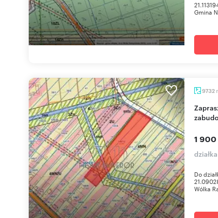
21.1131
Gmina Ni
9732
Zapraszam do zakupu działki 9732 m² pod
zabudo
1 900
działk
Do dział
21.0902
Wólka Ra