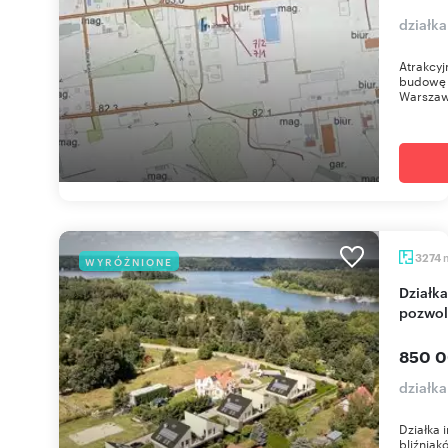
działka
Atrakcyj
budowę 
Warszawa
3274
WYRÓŻNIONE
Działka pod 8 bliźniaków z mediami i
pozwol
850 0
działk
Działka 
bliźnia