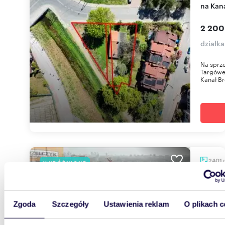
na Kan
2 200
działk
Na sprz
Targówe
Kanał Br
2401
WYRÓŻNIONE
Działka inwestycyjna 2401 m² w Warszawie (MPZP
pod usł
Zgoda
Szczegóły
Ustawienia reklam
O plikach c
8 200