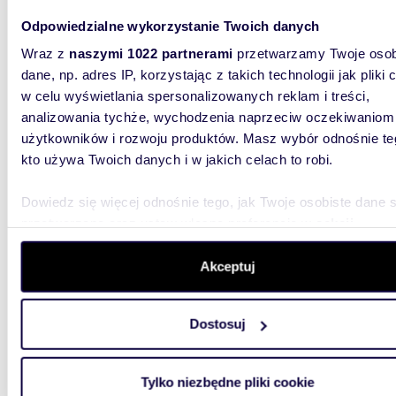
Odpowiedzialne wykorzystanie Twoich danych
390 0
Wraz z
naszymi 1022 partnerami
przetwarzamy Twoje osob
działka
dane, np. adres IP, korzystając z takich technologii jak pliki 
w celu wyświetlania spersonalizowanych reklam i treści,
Na sprz
Jaktorów
analizowania tychże, wychodzenia naprzeciw oczekiwaniom
Dłuższym
użytkowników i rozwoju produktów. Masz wybór odnośnie te
kto używa Twoich danych i w jakich celach to robi.
Dowiedz się więcej odnośnie tego, jak Twoje osobiste dane 
przetwarzane oraz ustaw własne preferencje w
sekcji
szczegółów
. W Deklaracji plików cookie możesz zmienić lu
wycofać swoją zgodę w dowolnej chwili.
Akceptuj
2400
Sprzedam działkę 2,4 ha z możliwością podziału i
Wykorzystujemy pliki cookie do spersonalizowania treści i r
zabud
Dostosuj
aby oferować funkcje społecznościowe i analizować ruch w 
witrynie. Informacje o tym, jak korzystasz z naszej witryny,
1 632
udostępniamy partnerom społecznościowym, reklamowym i
Tylko niezbędne pliki cookie
działk
analitycznym. Partnerzy mogą połączyć te informacje z inn