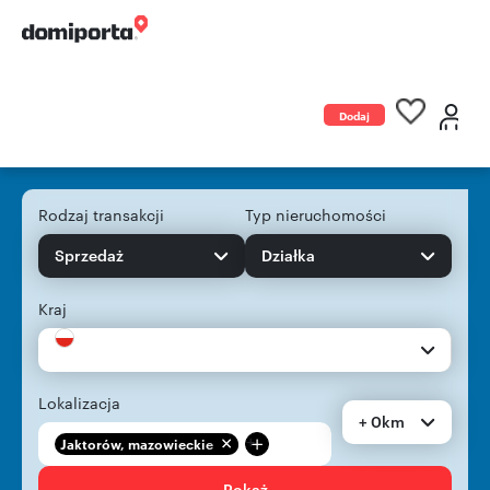
Dodaj
ogłoszenie
Rodzaj transakcji
Typ nieruchomości
Sprzedaż
Działka
Kraj
Lokalizacja
+ 0km
+
Jaktorów, mazowieckie
Pokaż