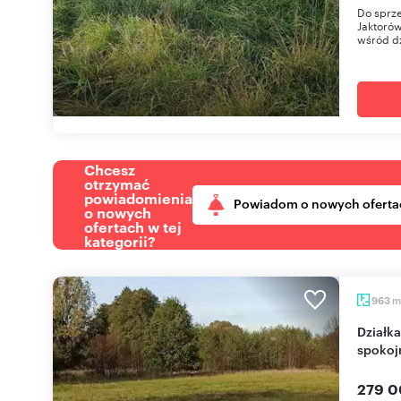
Do sprze
Jaktorów
wśród dz
Chcesz
otrzymać
powiadomienia
Powiadom o nowych oferta
o nowych
ofertach w tej
kategorii?
m
963
Działka 963 m² w Budach Grzybek (media,
spokoj
279 0