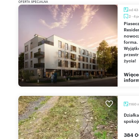
OFERTA SPECJALNA
od 43
2 - 4 
Piaseczno
Reside
nowoc
forma.
Wyjąt
przest
życia!
Więce
inform
1160
Działka budowlana 1160 m² w Chylicach, media,
spokoj
384 0