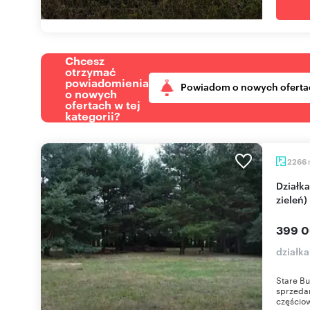
Chcesz
otrzymać
powiadomienia
Powiadom o nowych oferta
o nowych
ofertach w tej
kategorii?
2266
Działka 2266 m² z warunkami zabudowy (las,
zieleń)
399 0
działk
Stare Bu
sprzedan
częściow