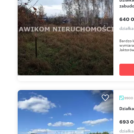
zabudo
640 0
działka
Bardzo ł
wymiara
Jaktorów
9900
Dział
693 0
działk