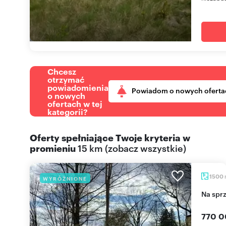
Chcesz
otrzymać
powiadomienia
Powiadom o nowych oferta
o nowych
ofertach w tej
kategorii?
Oferty spełniające Twoje kryteria w
promieniu
15 km
(
zobacz wszystkie
)
1500
WYRÓŻNIONE
Na sp
770 0