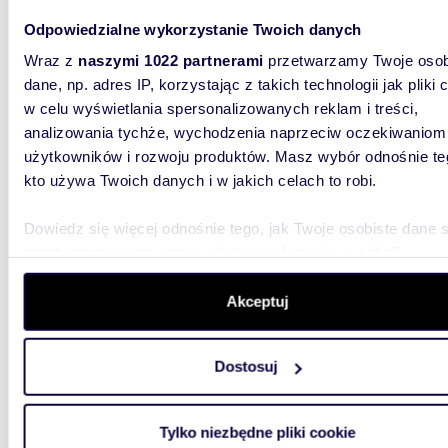
Odpowiedzialne wykorzystanie Twoich danych
640 0
Wraz z
naszymi 1022 partnerami
przetwarzamy Twoje osob
działka
dane, np. adres IP, korzystając z takich technologii jak pliki 
w celu wyświetlania spersonalizowanych reklam i treści,
Bardzo ł
wymiara
analizowania tychże, wychodzenia naprzeciw oczekiwaniom
Jaktorów
użytkowników i rozwoju produktów. Masz wybór odnośnie te
kto używa Twoich danych i w jakich celach to robi.
Dowiedz się więcej odnośnie tego, jak Twoje osobiste dane 
przetwarzane oraz ustaw własne preferencje w
sekcji
szczegółów
. W Deklaracji plików cookie możesz zmienić lu
wycofać swoją zgodę w dowolnej chwili.
Akceptuj
1800
Działka 1800 m² w Jaktorowie z drzewami i
Wykorzystujemy pliki cookie do spersonalizowania treści i r
media
Dostosuj
aby oferować funkcje społecznościowe i analizować ruch w 
witrynie. Informacje o tym, jak korzystasz z naszej witryny,
670 0
udostępniamy partnerom społecznościowym, reklamowym i
Tylko niezbędne pliki cookie
działk
analitycznym. Partnerzy mogą połączyć te informacje z inn