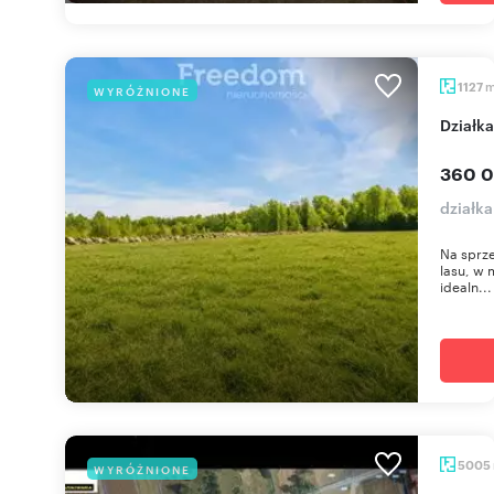
1127
WYRÓŻNIONE
Dział
360 0
działka
Na sprze
lasu, w 
idealn...
5005
WYRÓŻNIONE