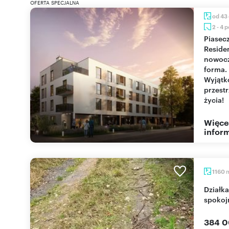
OFERTA SPECJALNA
od 43
2 - 4 
Piaseczno
Reside
nowoc
forma.
Wyjąt
przest
życia!
Więce
inform
1160
Działka budowlana 1160 m² w Chylicach, media,
spokoj
384 0