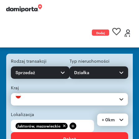
Dodaj
ogłoszenie
Rodzaj transakcji
Typ nieruchomości
Sprzedaż
Działka
Kraj
Lokalizacja
+ 0km
+
Jaktorów, mazowieckie
Pokaż