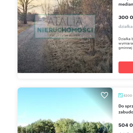
mediam
300 0
działk
Działka 
wymiara
gminnej 
4200
Do sprzedania działka 4200 m² z warunkami
zabudo
504 0