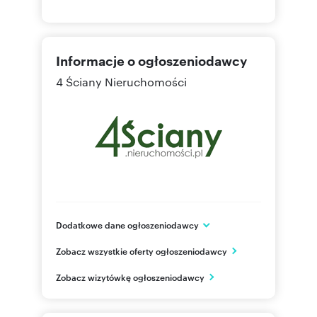
Informacje o ogłoszeniodawcy
4 Ściany Nieruchomości
Dodatkowe dane ogłoszeniodawcy
Żurawia 32/34 lok.47
Zobacz wszystkie oferty ogłoszeniodawcy
Warszawa
mazowieckie
PL
Zobacz wizytówkę ogłoszeniodawcy
884-88
Pokaż telefon