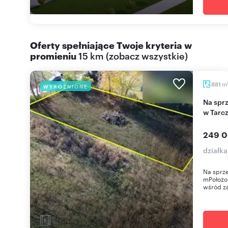
Oferty spełniające Twoje kryteria w
promieniu
15 km
(
zobacz wszystkie
)
m
881
WYRÓŻNIONE
Na sprzedaż działka budowlana 881 m² z mediami
w Tarc
249 0
działk
Na sprze
mPołożon
wśród z