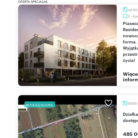
OFERTA SPECJALNA
od 43
2 - 4 
Piaseczno
Reside
nowoc
forma.
Wyjąt
przest
życia!
Więce
inform
5005
WYRÓŻNIONE
Działka budowlano-rolna z kontenerami i
dostęp
485 0