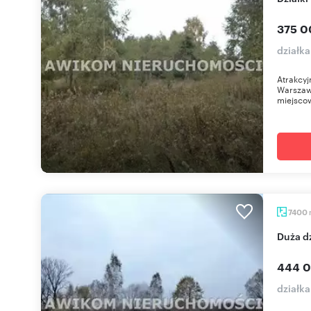
375 0
działka
Atrakcyj
Warszaw
miejscow
7400
Duża 
444 0
działka