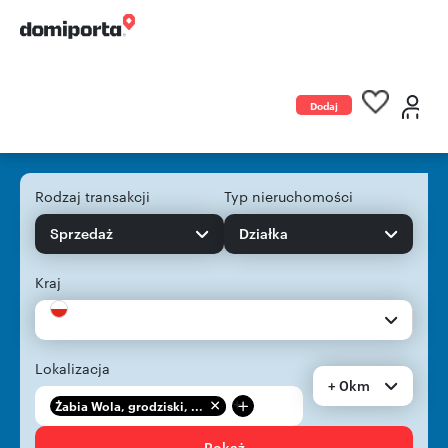
Dodaj
ogłoszenie
Rodzaj transakcji
Typ nieruchomości
Sprzedaż
Działka
Kraj
Lokalizacja
+ 0km
+
Żabia Wola, grodziski, ...
Pokaż