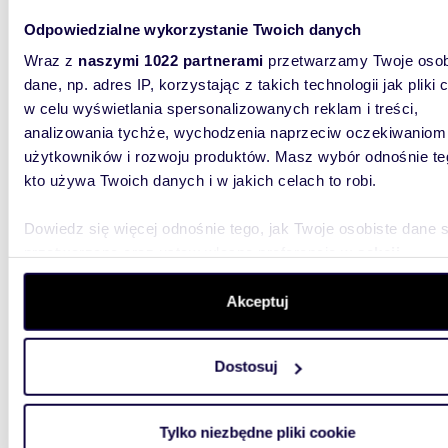
Odpowiedzialne wykorzystanie Twoich danych
4 477
Wraz z
naszymi 1022 partnerami
przetwarzamy Twoje osob
działka
dane, np. adres IP, korzystając z takich technologii jak pliki 
w celu wyświetlania spersonalizowanych reklam i treści,
Do sprz
usługow
analizowania tychże, wychodzenia naprzeciw oczekiwaniom
600 kWZ
użytkowników i rozwoju produktów. Masz wybór odnośnie te
kto używa Twoich danych i w jakich celach to robi.
Dowiedz się więcej odnośnie tego, jak Twoje osobiste dane 
przetwarzane oraz ustaw własne preferencje w
sekcji
szczegółów
. W Deklaracji plików cookie możesz zmienić lu
wycofać swoją zgodę w dowolnej chwili.
Akceptuj
1745
Atrakcyjna działka 1750 m² pod zabudowę
Wykorzystujemy pliki cookie do spersonalizowania treści i r
jednor
Dostosuj
aby oferować funkcje społecznościowe i analizować ruch w 
witrynie. Informacje o tym, jak korzystasz z naszej witryny,
405 0
udostępniamy partnerom społecznościowym, reklamowym i
działka
Tylko niezbędne pliki cookie
analitycznym. Partnerzy mogą połączyć te informacje z inn