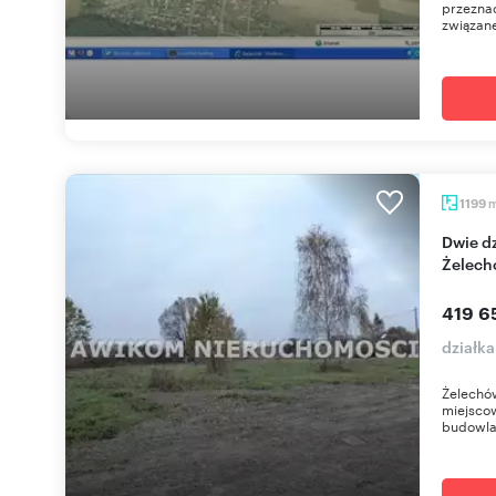
przeznac
związane
1199
Dwie działki budowlane blisko centrum
Żelech
419 6
działk
Żelechów
miejscow
budowlan