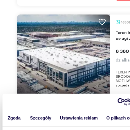
4630
Teren inwestycyjny z decyzją na magazyny i
usługi
8 380 
działk
TEREN 
ŚRODOW
MOŻLIW
sprzeda.
Zgoda
Szczegóły
Ustawienia reklam
O plikach c