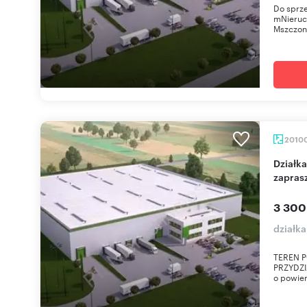
Do sprze
mNieruc
Mszczon
2010
Działka inwestycyjna 20 100 m² w Mszczonowie -
zapras
3 300
działk
TEREN 
PRZYDZI
o powier