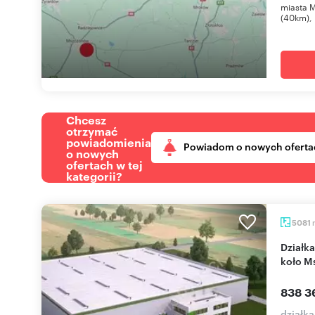
miasta 
(40km), p
Chcesz
otrzymać
powiadomienia
Powiadom o nowych oferta
o nowych
ofertach w tej
kategorii?
5081
Działka inwestycyjna 5081 m² z mediami (Gąba
koło M
838 3
działk