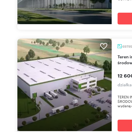
6979
Teren inwestycyjny 7 ha z mediami i decyzją
środow
12 60
działk
TEREN 
ŚRODOWI
wydaną 