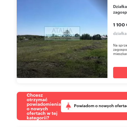
Działka budowlana 6499 m² z planem
zagosp
1 100
działk
Na sprz
zagospo
mieszkan
Chcesz
otrzymać
powiadomienia
Powiadom o nowych oferta
o nowych
ofertach w tej
kategorii?