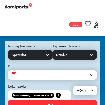
Dodaj
ogłoszenie
Rodzaj transakcji
Typ nieruchomości
Sprzedaż
Działka
Kraj
Lokalizacja
+ 0km
+
Mszczonów, mazowieckie
Pokaż