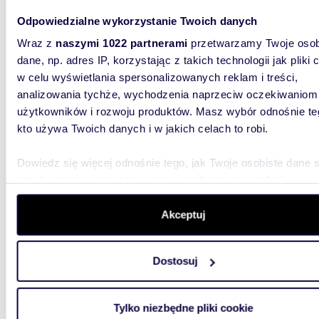
1542
Odpowiedzialne wykorzystanie Twoich danych
Teren inwestycyjny 1,5 ha pod magazyny i usługi
(media,
Wraz z
naszymi 1022 partnerami
przetwarzamy Twoje osob
dane, np. adres IP, korzystając z takich technologii jak pliki 
2 792 
w celu wyświetlania spersonalizowanych reklam i treści,
analizowania tychże, wychodzenia naprzeciw oczekiwaniom
działk
użytkowników i rozwoju produktów. Masz wybór odnośnie te
TEREN 
kto używa Twoich danych i w jakich celach to robi.
ŚRODOW
MOŻLIW
sprzeda.
Dowiedz się więcej odnośnie tego, jak Twoje osobiste dane 
przetwarzane oraz ustaw własne preferencje w
sekcji
szczegółów
. W Deklaracji plików cookie możesz zmienić lu
wycofać swoją zgodę w dowolnej chwili.
Akceptuj
Wykorzystujemy pliki cookie do spersonalizowania treści i r
Dostosuj
aby oferować funkcje społecznościowe i analizować ruch w 
2351
witrynie. Informacje o tym, jak korzystasz z naszej witryny,
Teren inwestycyjny pod magazyny i usługi 2,3 ha
udostępniamy partnerom społecznościowym, reklamowym i
Tylko niezbędne pliki cookie
z decy
analitycznym. Partnerzy mogą połączyć te informacje z inn