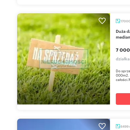
1700
Duża działka inwestycyjna 17 000 m² z domem i
mediam
7 000
działk
Do sprze
000m2. 
całości.
6499