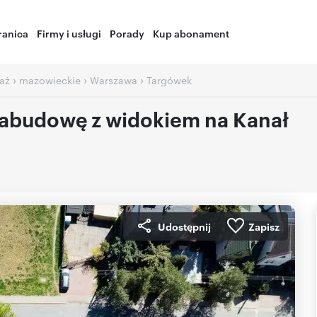
ranica
Firmy i usługi
Porady
Kup abonament
›
›
›
aż
mazowieckie
Warszawa
Targówek
zabudowę z widokiem na Kanał
Udostępnij
Zapisz