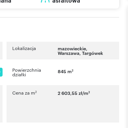
lana
asfaltowa
Lokalizacja
mazowieckie
,
Warszawa
,
Targówek
Powierzchnia
2
845 m
P
działki
2
2
Cena za m
2 603,55 zł/m