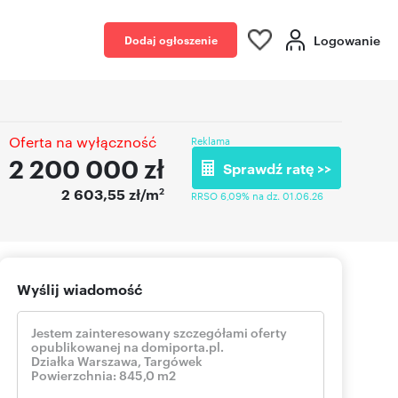
Logowanie
Dodaj ogłoszenie
Oferta na wyłączność
Reklama
2 200 000
zł
Sprawdź ratę >>
2
2 603,55 zł/m
RRSO 6,09% na dz. 01.06.26
Wyślij wiadomość