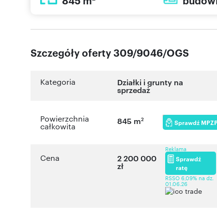
845 m
budow
Szczegóły oferty 309/9046/OGS
Kategoria
Działki i grunty na
sprzedaż
Powierzchnia
2
845 m
Sprawdź MPZ
całkowita
Reklama
Cena
2 200 000
Sprawdź
zł
ratę
RSSO 6,09% na dz.
01.06.26