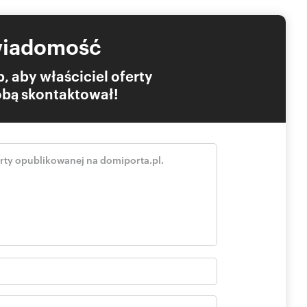
wiadomość
, aby właściciel oferty
Tobą skontaktował!