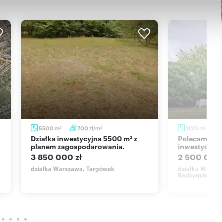
nia z ich usług.
 ogłoszenia oraz jego poszczególnych elementów jest
wanie, rozpowszechnianie lub wykorzystywanie treści
 nie stanowi oferty handlowej w rozumieniu art. 66 § 1
pokaż telefon
uj się z nami: +
48 22
m
zł/m
m
5500
700
1120
2
2
2
Działka inwestycyjna 5500 m² z
Polecam działkę budowlano-
planem zagospodarowania.
inwestycyjną
I CRM (asaricrm.com)
3 850 000 zł
2 500 000 
działka Warszawa, Targówek
działka Warsza
Radzymińska