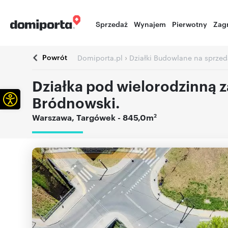
Sprzedaż
Wynajem
Pierwotny
Zag
Powrót
›
Domiporta.pl
Działki Budowlane na sprzed
Działka pod wielorodzinną 
Otwórz pasek narzędzi
Bródnowski.
2
Warszawa
,
Targówek
- 845,0m