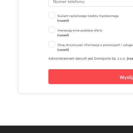
Szukam najtańszego kredytu hipotecznego
(rozwiń)
Interesują mnie podobne oferty
(rozwiń)
Chcę otrzymywać informacje o promocjach i usługa
(rozwiń)
Administratorem danych jest Domiporta Sp. z o.o.
(ro
Wyśli