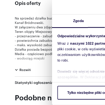
Opis oferty
Na sprzedaż działka budowlana położona w Warszawie-T
Zgoda
Kanał Bródnowski.
W załączeniu dwa zdjęcia przedstawiające wizualizację,
Teren objęty Miejscowym Planem Zagospodarowania Prz
- przeznaczenie - zabudowa jednorodzinna lub wielorodz
Odpowiedzialne wykorzysta
- powierzchnia zabudowy 30% - ok. 253 m
Wraz z
naszymi 1022 partn
- maks. wysokość zabudowy 12m dla dachu skośnego lub
pliki cookie, w celu wyświet
Działka posiada bezpośredni dostęp do ulicy.
Media - częściowo podłączone na potrzeby budynku je
oczekiwaniom użytkowników i
- wodociąg miejski
to robi.
- kanalizacja w ulicy
- gaz na działce
Rozwiń
- prąd
Dowiedz się więcej odnośnie
Działka położona jest w spokojnej, kameralnej okolicy, w
szczegółów
. W Deklaracji 
Usytuowana przy cichej, mało uczęszczanej uliczce, za
Statystyki ogłoszenia:
atutem nieruchomości jest dobra komunikacja – do stacji
Wykorzystujemy pliki cookie 
w podobnej odległości znajdują się przystanki autobuso
Tylko niezbędne pliki c
miasta.
ruch w naszej witrynie. Inf
Podobne nieruchomości
reklamowym i analitycznym. 