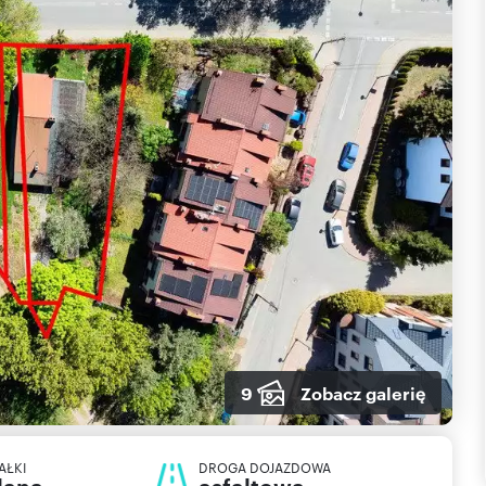
9
Zobacz galerię
AŁKI
DROGA DOJAZDOWA