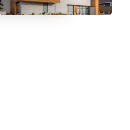
zł/m
m
zł/m
2 232
551
4 719
2
2
2
Polecam działkę inwestycyjną 551
 1120 m² w Warszawie
m² w Targówku Fabrycznym
zł
2 600 000 zł
wa, Targówek Zacisze,
działka Warszawa, Targówek, Szklana