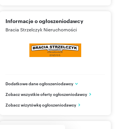
Informacje o ogłoszeniodawcy
Bracia Strzelczyk Nieruchomości
Dodatkowe dane ogłoszeniodawcy
ul. Marszałkowska 58
Zobacz wszystkie oferty ogłoszeniodawcy
Warszawa
mazowieckie
PL
Zobacz wizytówkę ogłoszeniodawcy
228413
Pokaż telefon