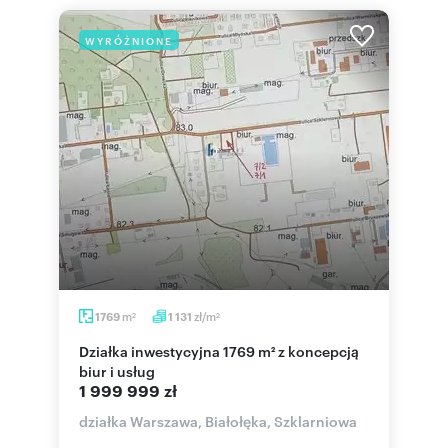
WYRÓŻNIONE
m
zł/m
1769
1 131
2
2
Działka inwestycyjna 1769 m² z koncepcją
biur i usług
1 999 999 zł
działka Warszawa, Białołęka, Szklarniowa