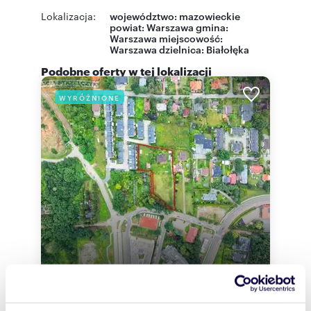
Lokalizacja:
województwo:
mazowieckie
powiat:
Warszawa
gmina:
Warszawa
miejscowość:
Warszawa
dzielnica:
Białołęka
Podobne oferty w tej lokalizacji
WYRÓŻNIONE
m
zł/m
4696
1 895
2
2