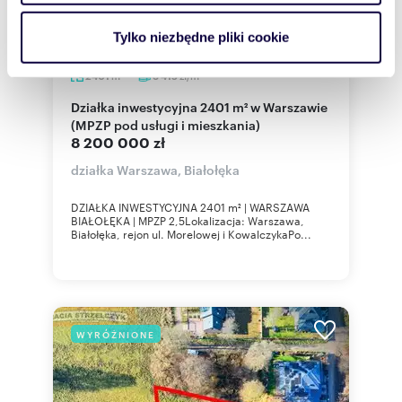
i reklam, aby oferować funkcje społecznościowe i
analizować ruch w naszej witrynie. Informacje o tym, jak
Tylko niezbędne pliki cookie
korzystasz z naszej witryny, udostępniamy partnerom
społecznościowym, reklamowym i analitycznym.
m
zł/m
2401
3 415
2
2
Partnerzy mogą połączyć te informacje z innymi danymi
Działka inwestycyjna 2401 m² w Warszawie
otrzymanymi od Ciebie lub uzyskanymi podczas
(MPZP pod usługi i mieszkania)
korzystania z ich usług.
8 200 000 zł
działka Warszawa, Białołęka
DZIAŁKA INWESTYCYJNA 2401 m² | WARSZAWA
BIAŁOŁĘKA | MPZP 2,5Lokalizacja: Warszawa,
Białołęka, rejon ul. Morelowej i KowalczykaPo...
WYRÓŻNIONE