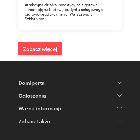
Atrakcyjna działka inwestycyjna z gotową
koncepcją na budowę budynku usługowego,
biurowo-produkcyjnego. Warszawa, ul.
Szklarniow...
Zobacz więcej
Domiporta
Ogłoszenia
Ważne informacje
Zobacz także