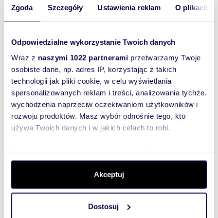
Na sprzedaż działka 4 696 m² z domem i
Zgoda
Szczegóły
Ustawienia reklam
O plikach c
możliwością zabudowy w Warszawie
8 900 000 zł
działka Warszawa, Białołęka, Nowodwory
Odpowiedzialne wykorzystanie Twoich danych
Przedmiotem sprzedaży jest działka z możliwością
Wraz z
naszymi 1022 partnerami
przetwarzamy Twoje
zabudowy zespołu budynków mieszkalnych
osobiste dane, np. adres IP, korzystając z takich
jednorodzinnych w zabudowie szeregowej.D...
technologii jak pliki cookie, w celu wyświetlania
spersonalizowanych reklam i treści, analizowania tychże,
wychodzenia naprzeciw oczekiwaniom użytkowników i
rozwoju produktów. Masz wybór odnośnie tego, kto
WYRÓŻNIONE
używa Twoich danych i w jakich celach to robi.
Dowiedz się więcej odnośnie tego, jak Twoje osobiste
dane są przetwarzane oraz ustaw własne preferencje w
sekcji szczegółów
. W Deklaracji plików cookie możesz
Akceptuj
zmienić lub wycofać swoją zgodę w dowolnej chwili.
Dostosuj
Wykorzystujemy pliki cookie do spersonalizowania treści