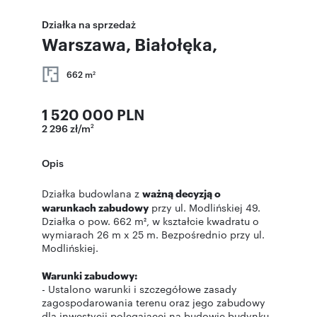
Działka na sprzedaż
Warszawa, Białołęka,
662 m
2
1 520 000 PLN
2 296 zł/m
2
Opis
Działka budowlana z
ważną decyzją o
warunkach zabudowy
przy ul. Modlińskiej 49.
Działka o pow. 662 m², w kształcie kwadratu o
wymiarach 26 m x 25 m. Bezpośrednio przy ul.
Modlińskiej.
Warunki zabudowy:
- Ustalono warunki i szczegółowe zasady
zagospodarowania terenu oraz jego zabudowy
dla inwestycji polegającej na budowie budynku