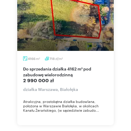
m
zł/m
4166
718
2
2
Do sprzedania działka 4162 m² pod
zabudowę wielorodzinną
2 990 000 zł
działka Warszawa, Białołęka
Atrakcyjna, prostokątna działka budowlana,
położona w Warszawie Białołęka, w okolicach
Kanału Żerańskiego, (w sąsiedztwie zabudo...