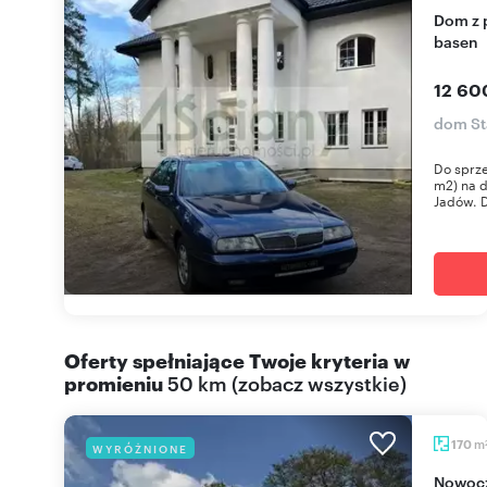
Dom z potencjałem pod hotel lub SPA, 15 pokoi,
basen
12 60
dom St
Do sprz
m2) na 
Jadów. D
Oferty spełniające Twoje kryteria w
promieniu
50 km
(
zobacz wszystkie
)
m
170
WYRÓŻNIONE
Nowoczesny dom 170 m² z garażem i ogrodem w