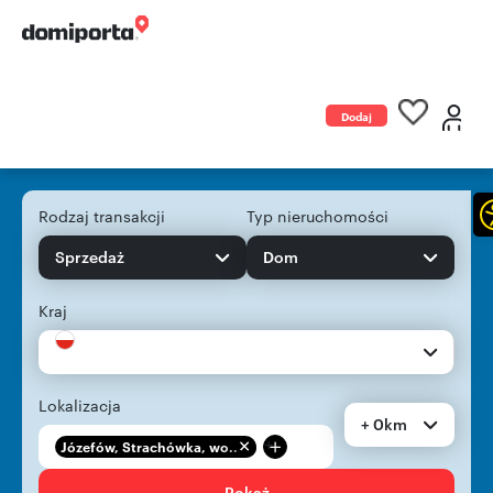
Dodaj
ogłoszenie
Rodzaj transakcji
Typ nieruchomości
Sprzedaż
Dom
Kraj
Lokalizacja
+ 0km
+
Józefów, Strachówka, wo...
Pokaż