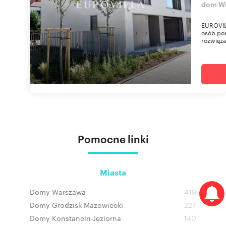
dom Wa
EUROVIL
osób po
rozwiąza
Pomocne linki
Miasta
Domy Warszawa
419
Domy Grodzisk Mazowiecki
227
Domy Konstancin-Jeziorna
140