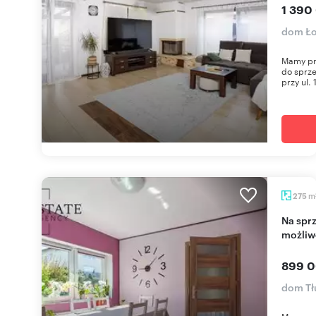
1 390
dom Ło
Mamy pr
do sprz
przy ul. 
m
275
Na sprzedaż przestronny dom 275 m² z
możliw
899 0
dom Tł