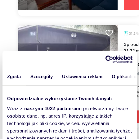
31,24
Sprzedam urokliwą działkę z drewnianym domem
31,24 
195 0
dom Oł
Zgoda
Szczegóły
Ustawienia reklam
O plikach c
Do sprz
położon
niej par
Odpowiedzialne wykorzystanie Twoich danych
Wraz z
naszymi 1022 partnerami
przetwarzamy Twoje
osobiste dane, np. adres IP, korzystając z takich
technologii jak pliki cookie, w celu wyświetlania
spersonalizowanych reklam i treści, analizowania tychże,
wychodzenia naprzeciw oczekiwaniom użytkowników i