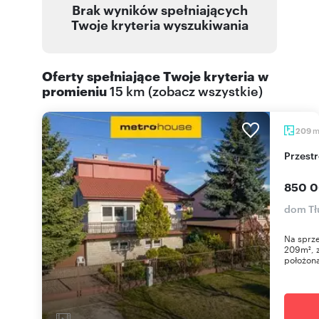
Brak wyników spełniających
Twoje kryteria wyszukiwania
Oferty spełniające Twoje kryteria w
promieniu
15 km
(
zobacz wszystkie
)
209
Przes
850 0
dom Tł
Na sprze
209m², z
położona