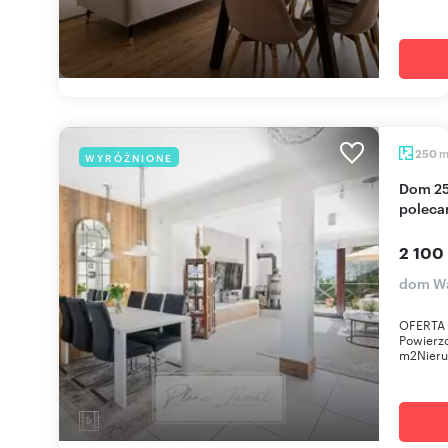
250
WYRÓŻNIONE
Dom 250 m² z tarasem i ogródkiem w Wawer -
poleca
2 100
dom Wa
OFERTA 
Powierzc
m2Nieruc