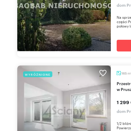
dom Pr
Na sprze
części P
połowy la
m
165
WYRÓŻNIONE
Przestronny bliźniak 184 m² z garażem i tarasem
w Prus
1 299
dom Pr
1/2 bliź
Powierzc