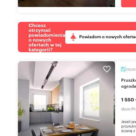
Chcesz
otrzymać
powiadomienia
Powiadom o nowych oferta
o nowych
ofertach w tej
kategorii?
110,8
Pruszków Dom wolnostojący 110m2 z garażem i
ogrod
1 550
dom Pr
Jeżeli j
przytuln
ścianę z