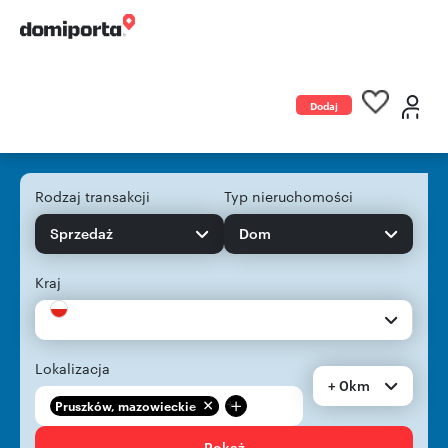
Dodaj
ogłoszenie
Rodzaj transakcji
Typ nieruchomości
Sprzedaż
Dom
Kraj
Lokalizacja
+ 0km
+
Pruszków, mazowieckie
Pokaż