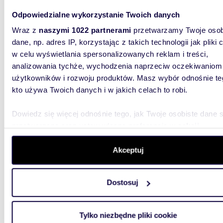
2 700
Odpowiedzialne wykorzystanie Twoich danych
dom P
Wraz z
naszymi 1022 partnerami
przetwarzamy Twoje osob
OGŁOSZE
dane, np. adres IP, korzystając z takich technologii jak pliki 
sprzedaż
MGProjek
w celu wyświetlania spersonalizowanych reklam i treści,
analizowania tychże, wychodzenia naprzeciw oczekiwaniom
użytkowników i rozwoju produktów. Masz wybór odnośnie te
kto używa Twoich danych i w jakich celach to robi.
Dowiedz się więcej odnośnie tego, jak Twoje osobiste dane 
przetwarzane oraz ustaw własne preferencje w
sekcji
200
szczegółów
. W Deklaracji plików cookie możesz zmienić lu
Urokliwy dom dwurodzinny 200 m² w Pruszkowie
wycofać swoją zgodę w dowolnej chwili.
Akceptuj
- pole
Wykorzystujemy pliki cookie do spersonalizowania treści i r
1 450
Dostosuj
aby oferować funkcje społecznościowe i analizować ruch w 
dom P
witrynie. Informacje o tym, jak korzystasz z naszej witryny,
udostępniamy partnerom społecznościowym, reklamowym i
Tylko niezbędne pliki cookie
Klimaty
analitycznym. Partnerzy mogą połączyć te informacje z inn