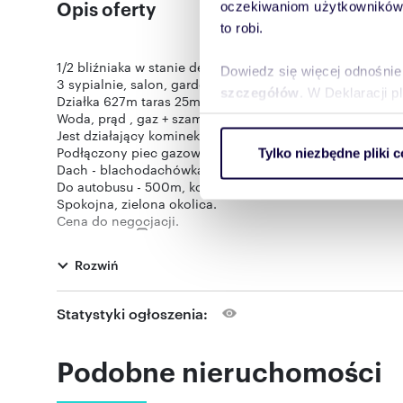
Opis oferty
oczekiwaniom użytkowników i
to robi.
1/2 bliźniaka w stanie deweloperskim w Pruszkowie ( Żbik
Dowiedz się więcej odnośnie
3 sypialnie, salon, garderoba, 2 łazienki, kuchnia, spiża
szczegółów
. W Deklaracji 
Działka 627m taras 25m, balkon ok 5m.
Woda, prąd , gaz + szambo
Jest działający kominek; kanały z ciepłym powietrzem 
Wykorzystujemy pliki cookie 
Podłączony piec gazowy
Tylko niezbędne pliki c
ruch w naszej witrynie. Inf
Dach - blachodachówka
reklamowym i analitycznym. 
Do autobusu - 500m, kolej ( stacja w Ożarowie maz. )- 1,
uzyskanymi podczas korzysta
Spokojna, zielona okolica.
Cena do negocjacji.
pokaż telefon
Szczegóły :
884
Zamieszczona oferta nie stanowi oferty w rozumieniu K
Rozwiń
Zapytaj naszego Agenta o pomoc w otrzymaniu kredytu !
Oferta wysłana z programu dla biur nieruchomości ASAR
Statystyki ogłoszenia:
Podobne nieruchomości
Numer oferty: 7210/3098/ODS
Nr licencji zawodowej: 12677