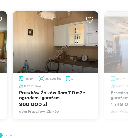
m
ha
m
110
0,0620
5
180
2
2
zł/m
zł/m
8 727
9 717
2
2
Pruszków Żbików Dom 110 m2 z
Przestronny dom 180 m² z
ogrodem i garażem
garażem i let
960 000 zł
1 749 000 
dom Pruszków, Żbików
dom Pruszków,