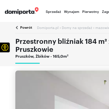
Sprzedaż
Wynajem
Pierwotny
Zag
Powrót
›
›
Domiporta.pl
Domy na sprzedaż
mazowie
Przestronny bliźniak 184 m²
Otwórz pasek narzędzi
Pruszkowie
2
Pruszków
,
Żbików
- 165,0m