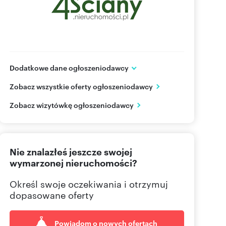
Dodatkowe dane ogłoszeniodawcy
Żurawia 32/34 lok.47
Zobacz wszystkie oferty ogłoszeniodawcy
Warszawa
mazowieckie
PL
Zobacz wizytówkę ogłoszeniodawcy
884-88
Pokaż telefon
Nie znalazłeś jeszcze swojej
wymarzonej nieruchomości?
Określ swoje oczekiwania i otrzymuj
dopasowane oferty
Powiadom o nowych ofertach