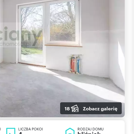
18
Zobacz galerię
I
LICZBA POKOI
RODZAJ DOMU