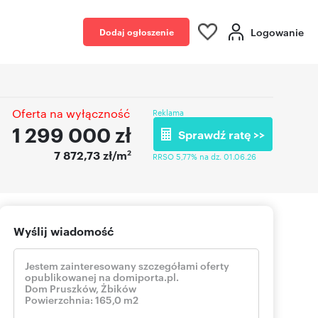
Logowanie
Dodaj ogłoszenie
Oferta na wyłączność
Reklama
1 299 000
zł
Sprawdź ratę >>
2
7 872,73 zł/m
RRSO 5,77% na dz. 01.06.26
Wyślij wiadomość