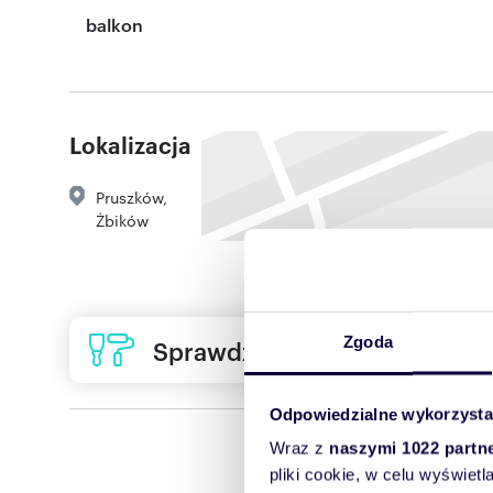
balkon
Lokalizacja
Pruszków
,
Żbików
Zgoda
Sprawdź ofertę usług remon
Odpowiedzialne wykorzysta
Wraz z
naszymi 1022 partn
pliki cookie, w celu wyświet