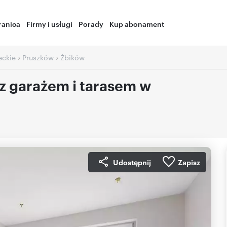
ranica
Firmy i usługi
Porady
Kup abonament
›
›
ckie
Pruszków
Żbików
 z garażem i tarasem w
Udostępnij
Zapisz