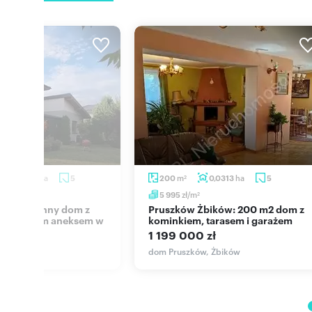
ha
m
ha
0,0740
5
200
0,0313
5
2
zł/m
5 995
2
Pruszków Żbików: 200 m2 dom z
iezależnym aneksem w
kominkiem, tarasem i garażem
1 199 000 zł
 zł
dom Pruszków, Żbików
, Żbików