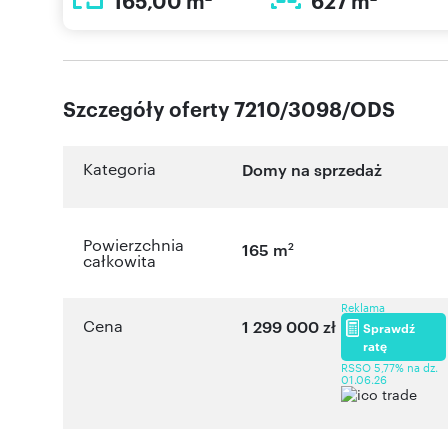
165,00 m
627 m
Szczegóły oferty 7210/3098/ODS
Kategoria
Domy na sprzedaż
Powierzchnia
2
165 m
całkowita
Reklama
Cena
1 299 000 zł
Sprawdź
ratę
RSSO 5,77% na dz.
01.06.26