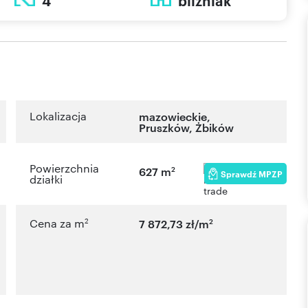
4
bliźniak
Lokalizacja
mazowieckie
,
Pruszków
,
Żbików
Powierzchnia
2
627 m
Sprawdź MPZP
działki
2
2
Cena za m
7 872,73 zł/m