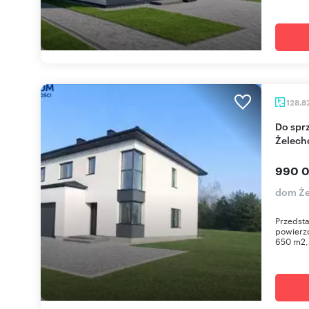
128,8
Do sprzedania przestronny dom 129 m² w
Żelech
990 0
dom Ż
Przedsta
powierzc
650 m2, 