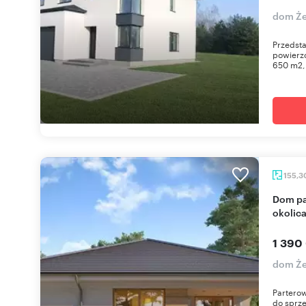
dom Ż
Przedsta
powierzc
650 m2, 
155,3
Dom parterowy 155 m² w Żelechowie (zielona
okolica
1 390
dom Ż
Parterow
do sprz