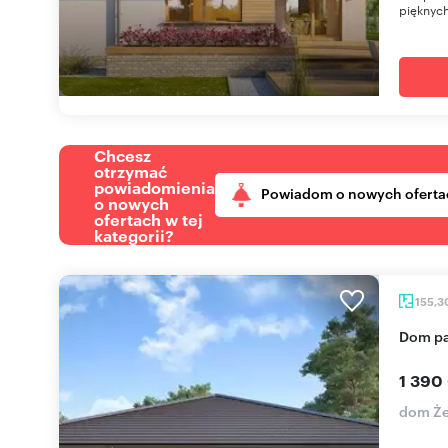
pięknych 
Chcesz
otrzymać
powiadomienia
Powiadom o nowych oferta
o nowych
ofertach w tej
kategorii?
155,3
Dom p
1 390
dom Ż