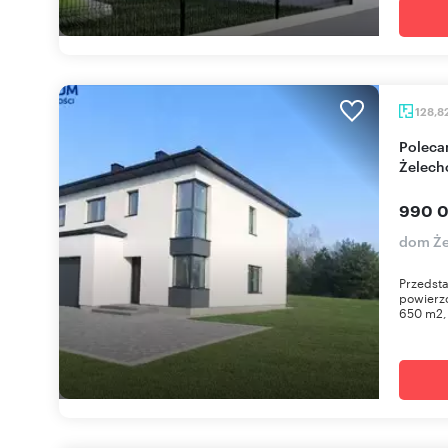
128,8
Polecam nowoczesny dom bliźniak 128 m² w
Żelech
990 0
dom Ż
Przedsta
powierzc
650 m2, 