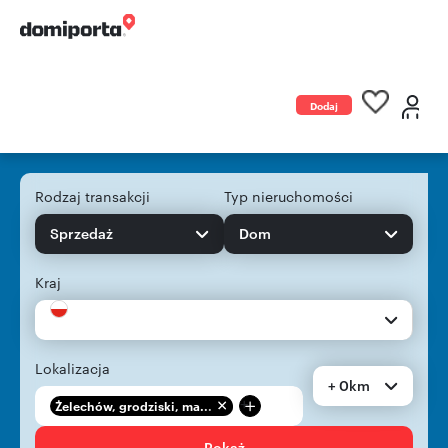
Dodaj
ogłoszenie
Rodzaj transakcji
Typ nieruchomości
Sprzedaż
Dom
Kraj
Lokalizacja
+ 0km
+
Żelechów, grodziski, ma...
Pokaż