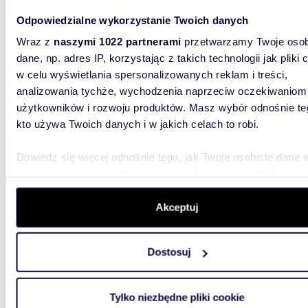
Odpowiedzialne wykorzystanie Twoich danych
1 390
Wraz z
naszymi 1022 partnerami
przetwarzamy Twoje osob
dom Ż
dane, np. adres IP, korzystając z takich technologii jak pliki 
w celu wyświetlania spersonalizowanych reklam i treści,
Parterow
do sprz
analizowania tychże, wychodzenia naprzeciw oczekiwaniom
pięknych 
użytkowników i rozwoju produktów. Masz wybór odnośnie te
kto używa Twoich danych i w jakich celach to robi.
Dowiedz się więcej odnośnie tego, jak Twoje osobiste dane 
przetwarzane oraz ustaw własne preferencje w
sekcji
szczegółów
. W Deklaracji plików cookie możesz zmienić lu
wycofać swoją zgodę w dowolnej chwili.
Akceptuj
128,8
Do sprzedania przestronny dom 128 m² w
Wykorzystujemy pliki cookie do spersonalizowania treści i r
Żelech
Dostosuj
aby oferować funkcje społecznościowe i analizować ruch w 
witrynie. Informacje o tym, jak korzystasz z naszej witryny,
990 0
udostępniamy partnerom społecznościowym, reklamowym i
Tylko niezbędne pliki cookie
dom Ż
analitycznym. Partnerzy mogą połączyć te informacje z inn