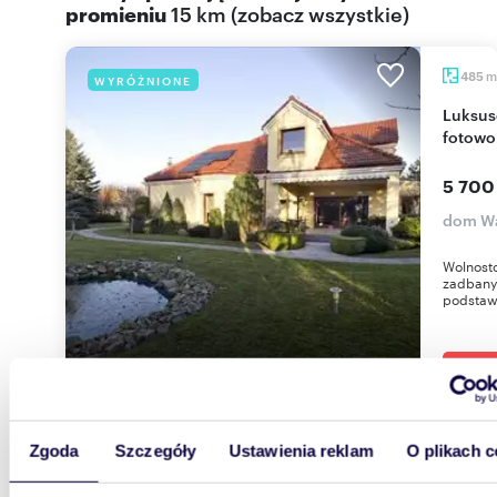
promieniu
15 km
(
zobacz wszystkie
)
m
485
WYRÓŻNIONE
Luksusowa willa 7 pokoi, ogród, klimatyzacja,
fotowo
5 700
dom Wa
Wolnost
zadbany
podstawi
Zgoda
Szczegóły
Ustawienia reklam
O plikach c
m
165
WYRÓŻNIONE