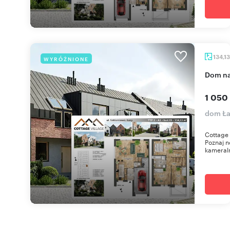
134,1
WYRÓŻNIONE
dom n
1 050
dom Ła
Cottage 
Poznaj n
kameraln