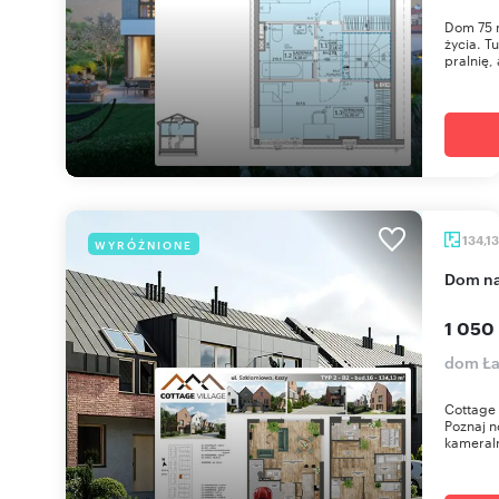
Dom 75 
życia. T
pralnię, 
134,1
WYRÓŻNIONE
dom n
1 050
dom Ła
Cottage 
Poznaj n
kameraln