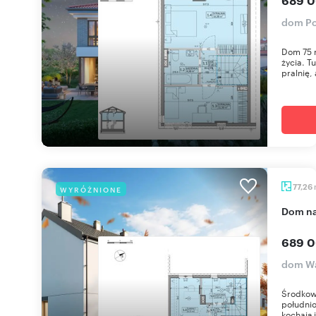
689 0
dom Po
Dom 75 
życia. T
pralnię, 
77,26
WYRÓŻNIONE
dom n
689 0
dom Wa
Środkow
południo
kochają j