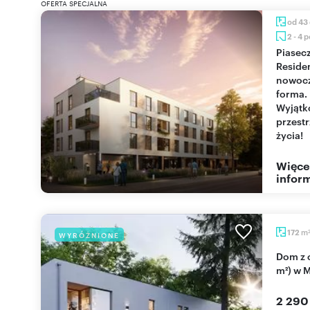
OFERTA SPECJALNA
od 43
2 - 4 
Piaseczno
Reside
nowoc
forma.
Wyjąt
przest
życia!
Więce
inform
m
172
WYRÓŻNIONE
Dom z ogrodem, garaż, energooszczędny (172
m²) w 
2 290