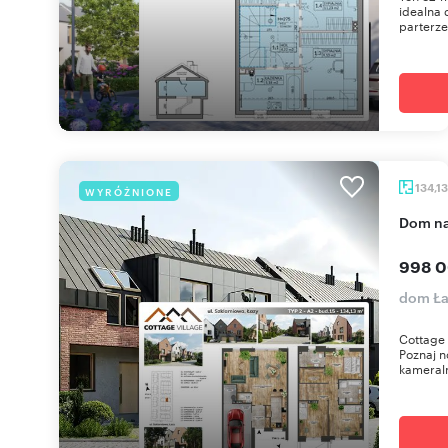
idealna 
parterze 
134,1
WYRÓŻNIONE
dom n
998 0
dom Ła
Cottage 
Poznaj n
kameraln