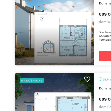
dom n
689 0
dom Wa
Środkow
południo
kochają j
75,74
WYRÓŻNIONE
dom n
689 0
dom Po