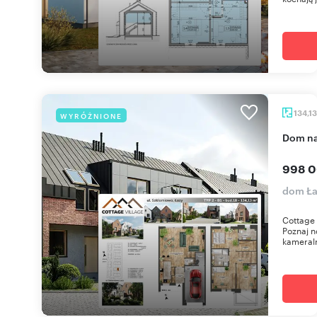
134,1
WYRÓŻNIONE
dom n
998 0
dom Ła
Cottage 
Poznaj n
kameraln