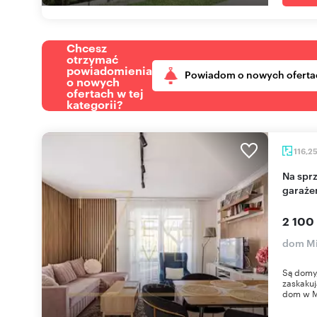
Chcesz
otrzymać
powiadomienia
Powiadom o nowych oferta
o nowych
ofertach w tej
kategorii?
116,2
Na sprzedaż przestronny dom z oranżerią i
garaże
2 100
dom Mi
Są domy,
zaskakuj
dom w M