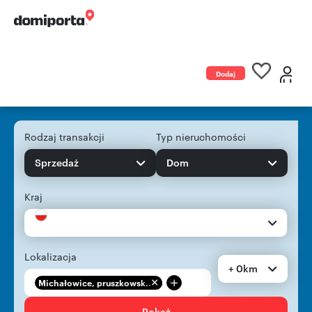
Dodaj
ogłoszenie
Rodzaj transakcji
Typ nieruchomości
Sprzedaż
Dom
Kraj
Lokalizacja
+ 0km
+
Michałowice, pruszkowsk...
Pokaż