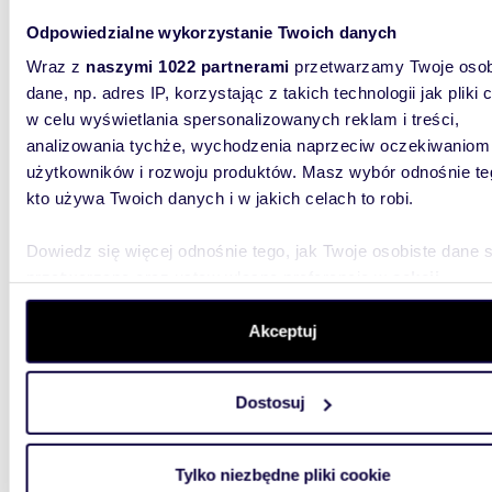
Przestronny dom 165 m² z garażem i ogrodem
Odpowiedzialne wykorzystanie Twoich danych
zapras
Wraz z
naszymi 1022 partnerami
przetwarzamy Twoje osob
1 880
dane, np. adres IP, korzystając z takich technologii jak pliki 
w celu wyświetlania spersonalizowanych reklam i treści,
dom Mi
analizowania tychże, wychodzenia naprzeciw oczekiwaniom
SPRZED
użytkowników i rozwoju produktów. Masz wybór odnośnie te
tylko GO
kto używa Twoich danych i w jakich celach to robi.
garazem
Dowiedz się więcej odnośnie tego, jak Twoje osobiste dane 
przetwarzane oraz ustaw własne preferencje w
sekcji
szczegółów
. W Deklaracji plików cookie możesz zmienić lu
wycofać swoją zgodę w dowolnej chwili.
Akceptuj
m
150
Wykorzystujemy pliki cookie do spersonalizowania treści i r
WYRÓŻNIONE
Dostosuj
aby oferować funkcje społecznościowe i analizować ruch w 
Przestronny dom 150 m² z nowoczesnym
witrynie. Informacje o tym, jak korzystasz z naszej witryny,
wykońc
udostępniamy partnerom społecznościowym, reklamowym i
Tylko niezbędne pliki cookie
1 290
analitycznym. Partnerzy mogą połączyć te informacje z inn