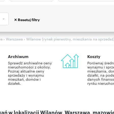
ie
› Warszawa
› Wilanow (rynek pierwotny, mieszkania na sprzedaż
Archiwum
Koszty
Sprawdź archiwalne ceny
Porównaj średn
nieruchomości z okolicy.
wynajmu i sprz
Poznaj aktualne ceny
mieszkania, do
sprzedaży i wynajmu
działki, na pod
mieszkań, domów i
danych finans
działek.
rynku nierucho
ń w lokalizacji Wilanów, Warszawa, mazowiec