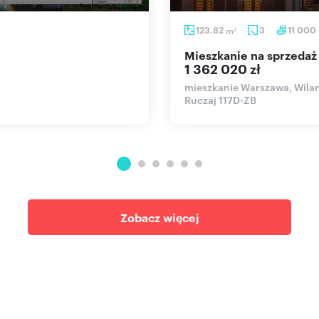
123,82
m
3
11 000
2
mieszkanie na sprzeda
1 362 020 zł
mieszkanie Warszawa, Wila
Ruczaj 117D-ZB
Zobacz więcej