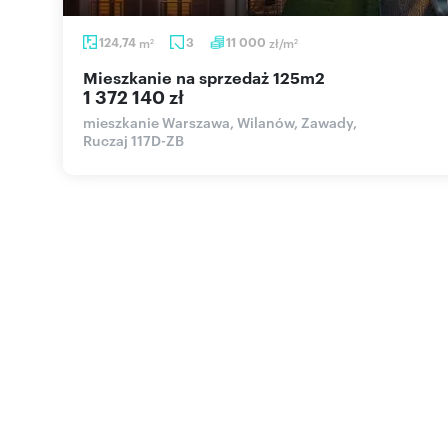
124,74
m
3
11 000
zł/m
2
2
mieszkanie na sprzedaż 125m2
1 372 140 zł
mieszkanie Warszawa, Wilanów, Zawady,
Ruczaj 117D-ZB