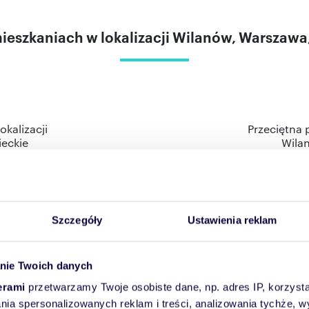
ieszkaniach w lokalizacji Wilanów, Warszaw
kalizacji
Przeciętna 
eckie
Wila
 mieście Warszawa na podstawie 11 ofert znajdujących się
etr kwadratowy rzędu 21 342 zł. W dzielnicy Wilanów w mieś
Szczegóły
Ustawienia reklam
przedaż wynosi 0 metrów kwadratowych, a najczęstsza licz
nie Twoich danych
erami
przetwarzamy Twoje osobiste dane, np. adres IP, korzystaj
r kwadratowy mieszkań w lokalizacji Wilanó
lania spersonalizowanych reklam i treści, analizowania tychże,