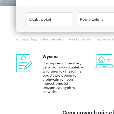
Liczba pokoi
Powierzchnia
›
domiporta.pl
Średnie ceny nieruchomości
› mazowieck
Wycena
Poznaj ceny mieszkań,
ceny domów i działek w
wybranej lokalizacji na
podstawie obecnych i
archiwalnych cen
nieruchomości
prezentowanych w
serwisie.
Ceny nowych mieszka