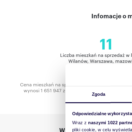
Infomacje o m
11
Liczba mieszkań na sprzedaż w lo
Wilanów, Warszawa, mazowi
Cena mieszkań na sprzedaż w dzielnicy Wilanów w
wynosi 1 651 947 zł. Daje to średnią cenę za m
Zgoda
mieszkań na s
Odpowiedzialne wykorzysta
Wraz z
naszymi 1022 partn
Wykres zmian cen za met
pliki cookie, w celu wyświet