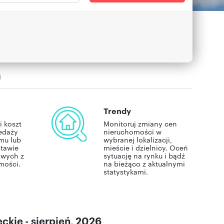
)
Trendy
i koszt
Monitoruj zmiany cen
edaży
nieruchomości w
mu lub
wybranej lokalizacji,
stawie
mieście i dzielnicy. Oceń
owych z
sytuację na rynku i bądź
mości.
na bieżąco z aktualnymi
statystykami.
kie - sierpień, 2026