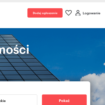
Logowanie
Dodaj ogłoszenie
mości
Pokaż