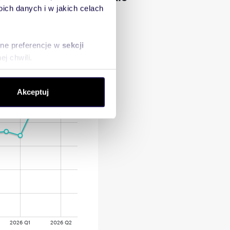
ch danych i w jakich celach
sne preferencje w
sekcji
j chwili.
ołecznościowe i analizować
Akceptuj
artnerom społecznościowym,
anymi od Ciebie lub
2026 Q1
2026 Q2