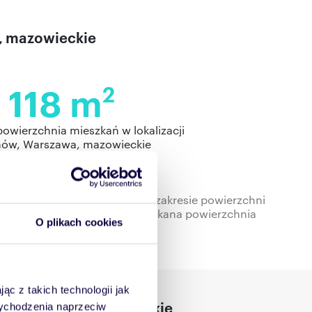
a, mazowieckie
118 m
2
powierzchnia mieszkań w lokalizacji
nów, Warszawa, mazowieckie
 w bazie Domiporta w pełnym zakresie powierzchni
cie Warszawa najczęściej spotykana powierzchnia
O plikach cookies
ba pokoi to 3.
ąc z takich technologii jak
w, Warszawa, mazowieckie
 wychodzenia naprzeciw