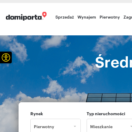
Sprzedaż
Wynajem
Pierwotny
Zag
Otwórz pasek narzędzi
Śred
Rynek
Typ nieruchomości
Pierwotny
Mieszkanie