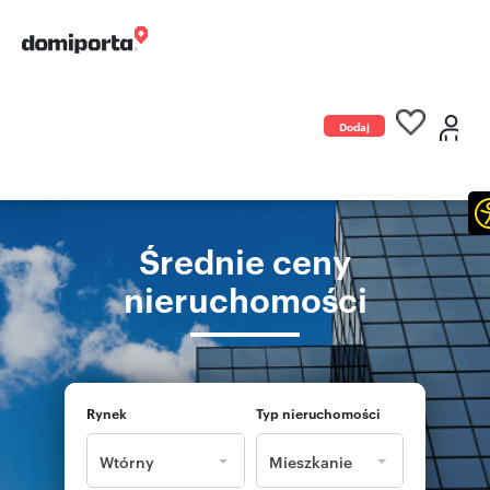
Dodaj
ogłoszenie
Średnie ceny
nieruchomości
Rynek
Typ nieruchomości
Wtórny
Mieszkanie