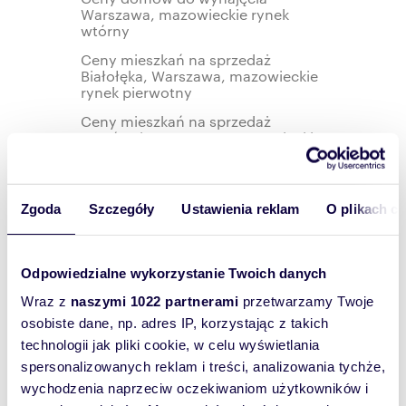
Warszawa, mazowieckie rynek
wtórny
Ceny mieszkań na sprzedaż
Białołęka, Warszawa, mazowieckie
rynek pierwotny
Ceny mieszkań na sprzedaż
Targówek, Warszawa, mazowieckie
rynek pierwotny
Ceny mieszkań do wynajęcia
Ursynów, Warszawa, mazowieckie
Zgoda
Szczegóły
Ustawienia reklam
O plikach c
rynek wtórny
Ceny mieszkań do wynajęcia
Ochota, Warszawa, mazowieckie
Odpowiedzialne wykorzystanie Twoich danych
rynek wtórny
Wraz z
naszymi 1022 partnerami
przetwarzamy Twoje
Ceny mieszkań na sprzedaż
Wilanów, Warszawa, mazowieckie
osobiste dane, np. adres IP, korzystając z takich
rynek pierwotny
technologii jak pliki cookie, w celu wyświetlania
Ceny mieszkań na sprzedaż Wawer,
spersonalizowanych reklam i treści, analizowania tychże,
Warszawa, mazowieckie rynek
wychodzenia naprzeciw oczekiwaniom użytkowników i
pierwotny