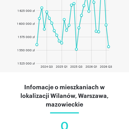
1 625 000 zł
1 600 000 zł
1 575 000 zł
1 550 000 zł
1 525 000 zł
2024 Q3
2025 Q1
2025 Q3
2026 Q1
2026 Q3
Infomacje o mieszkaniach w
lokalizacji Wilanów, Warszawa,
mazowieckie
0