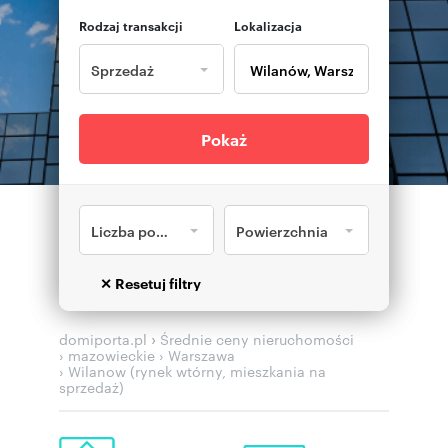
Rodzaj transakcji
Lokalizacja
Sprzedaż
Pokaż
Liczba pokoi
Powierzchnia
›
domiporta.pl
Średnie ceny nieruchomości
› mazowieckie
› Warszawa
› Wilanow (rynek wtórny, mieszkania na
sprzedaż)