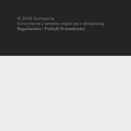
© 2026 Domiporta
Korzystanie z serwisu wiąże się z akceptacją
Regulaminu
i
Polityki Prywatności