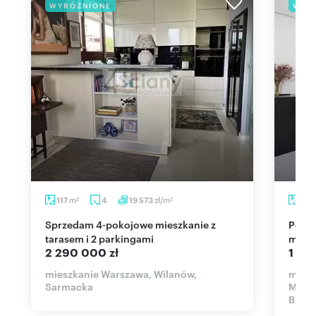
WYRÓŻNIONE
WYR
m
zł/m
117
4
19 573
72,
2
2
Sprzedam 4-pokojowe mieszkanie z
Polecam nowoczesne 4-pokojowe
tarasem i 2 parkingami
miesz
2 290 000 zł
1 49
mieszkanie Warszawa, Wilanów,
miesz
Sarmacka
Miast
Brani