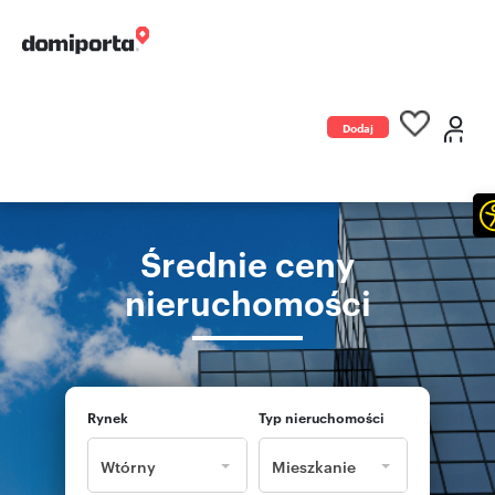
Dodaj
ogłoszenie
Średnie ceny
nieruchomości
Rynek
Typ nieruchomości
Wtórny
Mieszkanie