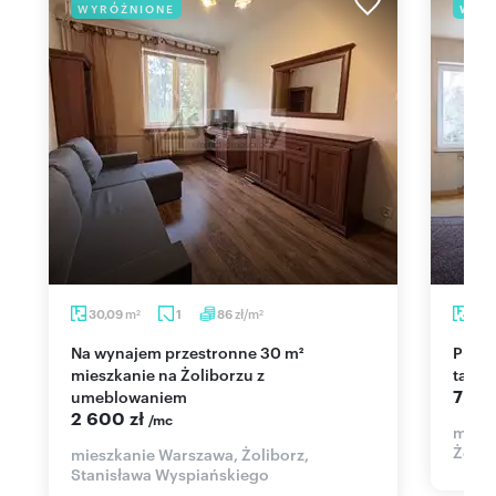
WYRÓŻNIONE
WYR
m
zł/m
30,09
1
86
144
2
2
Na wynajem przestronne 30 m²
Przestronne 5-pokojowe mieszkanie z
mieszkanie na Żoliborzu z
taras
7 50
umeblowaniem
2 600 zł
/mc
miesz
Żolib
mieszkanie Warszawa, Żoliborz,
Stanisława Wyspiańskiego