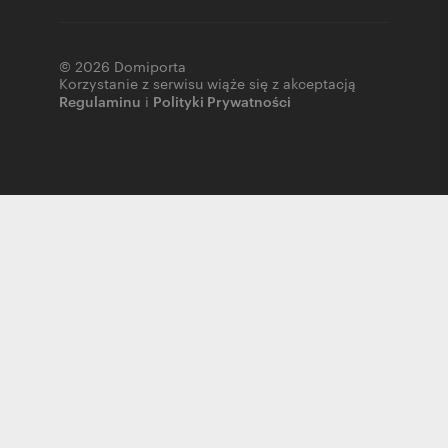
© 2026 Domiporta
Korzystanie z serwisu wiąże się z akceptacją
Regulaminu
i
Polityki Prywatności