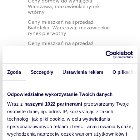
Ceny domów do wynajęcia
Warszawa, mazowieckie rynek
wtórny
Ceny mieszkań na sprzedaż
Białołęka, Warszawa, mazowieckie
rynek pierwotny
Ceny mieszkań na sprzedaż
Targówek, Warszawa, mazowieckie
rynek pierwotny
Ceny mieszkań do wynajęcia
Ursynów, Warszawa, mazowieckie
Zgoda
Szczegóły
Ustawienia reklam
O plikach c
rynek wtórny
Ceny mieszkań do wynajęcia
Ochota, Warszawa, mazowieckie
Odpowiedzialne wykorzystanie Twoich danych
rynek wtórny
Wraz z
naszymi 1022 partnerami
przetwarzamy Twoje
Ceny mieszkań na sprzedaż
osobiste dane, np. adres IP, korzystając z takich
Wilanów, Warszawa, mazowieckie
rynek pierwotny
technologii jak pliki cookie, w celu wyświetlania
spersonalizowanych reklam i treści, analizowania tychże,
Ceny mieszkań na sprzedaż Wawer,
Warszawa, mazowieckie rynek
wychodzenia naprzeciw oczekiwaniom użytkowników i
pierwotny