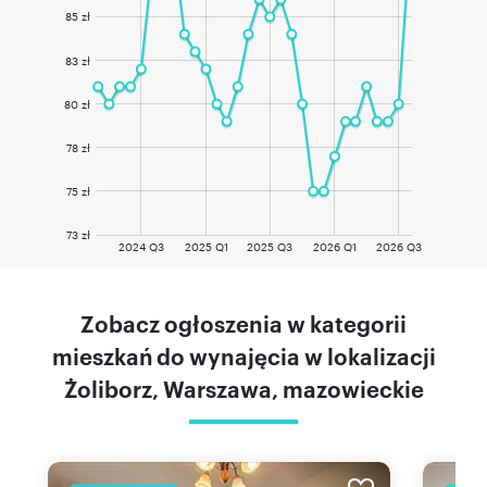
85 zł
83 zł
80 zł
78 zł
75 zł
73 zł
2024 Q3
2025 Q1
2025 Q3
2026 Q1
2026 Q3
Zobacz ogłoszenia w kategorii
mieszkań do wynajęcia w lokalizacji
Żoliborz, Warszawa, mazowieckie