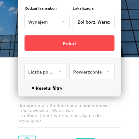
Rodzaj transakcji
Lokalizacja
Wynajem
Pokaż
Liczba pokoi
Powierzchnia
›
domiporta.pl
Średnie ceny nieruchomości
› mazowieckie
› Warszawa
› Zoliborz (rynek wtórny, mieszkania do
wynajęcia)