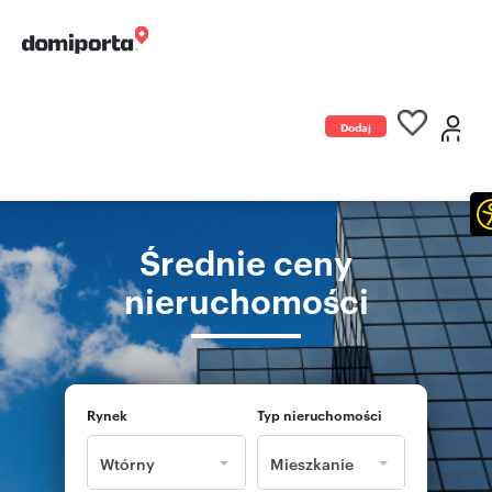
Dodaj
ogłoszenie
Średnie ceny
nieruchomości
Rynek
Typ nieruchomości
Wtórny
Mieszkanie