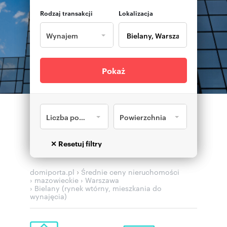
Rodzaj transakcji
Lokalizacja
Wynajem
Pokaż
Liczba pokoi
Powierzchnia
›
domiporta.pl
Średnie ceny nieruchomości
› mazowieckie
› Warszawa
› Bielany (rynek wtórny, mieszkania do
wynajęcia)