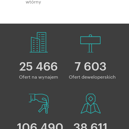
wtórny
25 466
7 603
Ofert na wynajem
Ofert deweloperskich
106 490
38 611