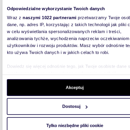
lokal 
Odpowiedzialne wykorzystanie Twoich danych
Koszyk
Wraz z
naszymi 1022 partnerami
przetwarzamy Twoje osob
| Na spr
dane, np. adres IP, korzystając z takich technologii jak pliki 
m² Loka
mieszkal
w celu wyświetlania spersonalizowanych reklam i treści,
analizowania tychże, wychodzenia naprzeciw oczekiwaniom
użytkowników i rozwoju produktów. Masz wybór odnośnie te
kto używa Twoich danych i w jakich celach to robi.
Dowiedz się więcej odnośnie tego, jak Twoje osobiste dane 
przetwarzane oraz ustaw własne preferencje w
sekcji
69,60
szczegółów
. W Deklaracji plików cookie możesz zmienić lu
Na sprzedaż przestronny lokal usługowy 69,6 m²
wycofać swoją zgodę w dowolnej chwili.
Akceptuj
w Krak
Wykorzystujemy pliki cookie do spersonalizowania treści i r
500 0
Dostosuj
aby oferować funkcje społecznościowe i analizować ruch w 
lokal 
witrynie. Informacje o tym, jak korzystasz z naszej witryny,
udostępniamy partnerom społecznościowym, reklamowym i
Tylko niezbędne pliki cookie
| Do spr
analitycznym. Partnerzy mogą połączyć te informacje z inn