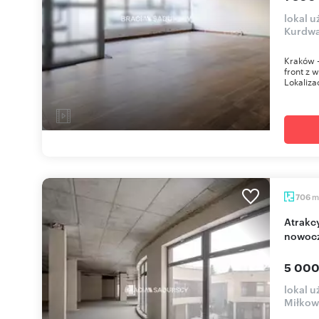
lokal 
Kurdwa
Kraków 
front z 
Lokaliza
m
706
Atrakcyjny lokal usługowo-biurowy 706 m2 w
nowocz
5 000
lokal u
Miłkow