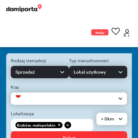
Dodaj
ogłoszenie
Rodzaj transakcji
Typ nieruchomości
Sprzedaż
Lokal użytkowy
Kraj
Lokalizacja
+ 0km
+
Kraków, małopolskie
Pokaż