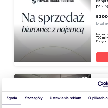
Na sprzedaż nowoczesny biurowiec 3700 m² z
parkin
53 00
lokal 
Na sprz
700 mkw
Podgórz
265,
Przestronny lokal 265 m² z dużymi witrynami i
open s
Zgoda
Szczegóły
Ustawienia reklam
O plikach c
2 700