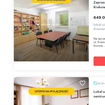
Zapraszam do zakupu lokalu 76 m² w sercu
Krako
649 0
lokal u
Kreme
Na sprze
ul. Krem
biurow..
65,16
Lokal użytkowy na parterze z witrynami w
centru