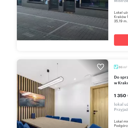
Mistrz
Lokal uż
Kraków N
35,19 m.
m
86
2
Do sprzedania funkcjonalny lokal biurowy 86 m²
w Krak
1 350
lokal 
Przyjaź
Lokal mi
Podgórze