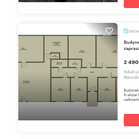
302,
Budynek biurowo-usługowy 302 m² w Krakowie -
zapras
2 490
lokal u
Narod
Budynek 
Kraków 
całkowit