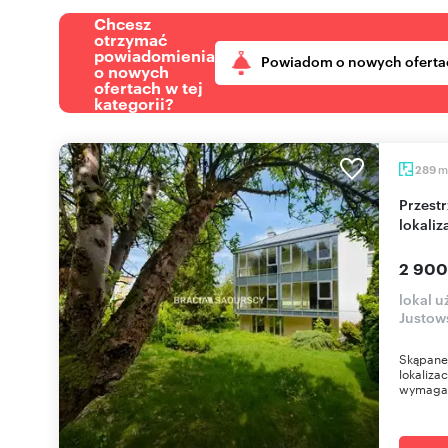
Chcesz
otrzymać
powiadomienia
Powiadom o nowych oferta
o nowych
ofertach w tej
kategorii?
m
289
Przestrzeń biurowa 289 m² w prestiżowej
lokaliz
2 900
lokal 
Justow
Skąpane 
lokaliza
wymagaj