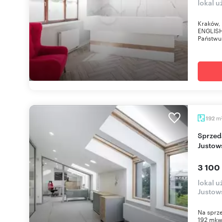
lokal 
Kraków, 
ENGLIS
Państwu 
m
192
Sprzedam nowoczesny biurowiec 192 m² w Woli
Justow
3 100
lokal 
Justow
Na sprz
192 mkw 