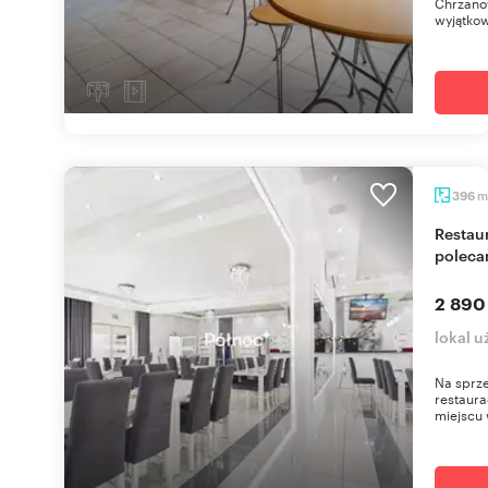
Chrzanow
wyjątkow
m
396
Restauracja z wyposażeniem, 396 m², Pcim -
polec
2 890
lokal 
Na sprze
restaura
miejscu 