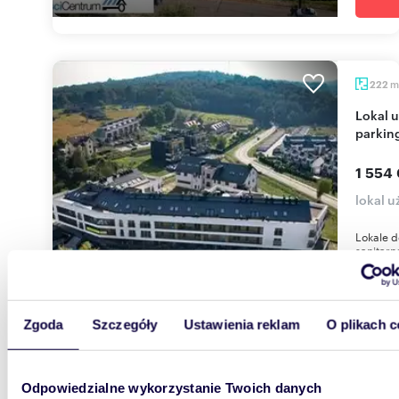
m
222
Lokal użytkowy 222 m2 z witrynami, ekologia i
parkin
1 554
lokal 
Lokale d
sanitarn
lokalu jes
Zgoda
Szczegóły
Ustawienia reklam
O plikach c
Odpowiedzialne wykorzystanie Twoich danych
Oferty spełniające Twoje kryteria w