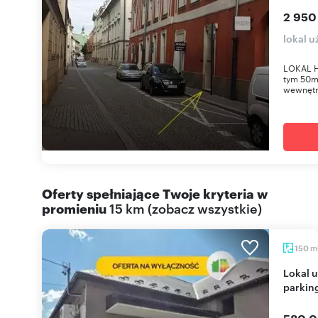
2 950
lokal 
LOKAL H
tym 50m2
wewnętr
Oferty spełniające Twoje kryteria w
promieniu
15 km
(
zobacz wszystkie
)
m
150
Lokal usługowy 150 m² z klimatyzacją i
parkin