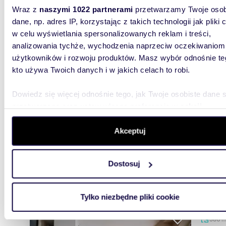
promieniu
50 km
(
zobacz wszystkie
)
Wraz z
naszymi 1022 partnerami
przetwarzamy Twoje osob
dane, np. adres IP, korzystając z takich technologii jak pliki 
w celu wyświetlania spersonalizowanych reklam i treści,
830
WYRÓŻNIONE
analizowania tychże, wychodzenia naprzeciw oczekiwaniom
Ekskluzywny obiekt eventowo-hotelowy 830 m² z
użytkowników i rozwoju produktów. Masz wybór odnośnie te
salą na
kto używa Twoich danych i w jakich celach to robi.
5 990
Dowiedz się więcej odnośnie tego, jak Twoje osobiste dane 
lokal 
przetwarzane oraz ustaw własne preferencje w
sekcji
szczegółów
. W Deklaracji plików cookie możesz zmienić lu
EMA Nie
inwestyc
wycofać swoją zgodę w dowolnej chwili.
Akceptuj
Ogrodzie
Wykorzystujemy pliki cookie do spersonalizowania treści i r
Dostosuj
aby oferować funkcje społecznościowe i analizować ruch w 
witrynie. Informacje o tym, jak korzystasz z naszej witryny,
udostępniamy partnerom społecznościowym, reklamowym i
Tylko niezbędne pliki cookie
analitycznym. Partnerzy mogą połączyć te informacje z inn
danymi otrzymanymi od Ciebie lub uzyskanymi podczas
380