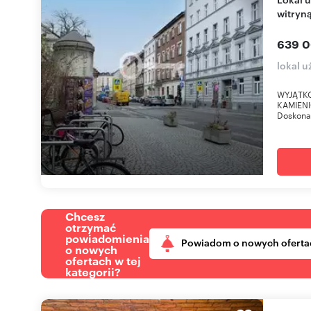
witryn
639 0
lokal 
WYJĄTK
KAMIENI
Doskonał
Chcesz
otrzymać
powiadomienia
Powiadom o nowych oferta
o nowych
ofertach w tej
kategorii?