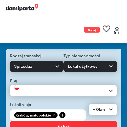
Dodaj
ogłoszenie
Rodzaj transakcji
Typ nieruchomości
Sprzedaż
Lokal użytkowy
Kraj
Lokalizacja
+ 0km
+
Kraków, małopolskie
Pokaż