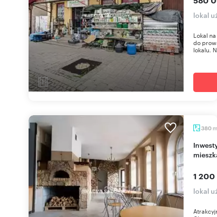
580 0
lokal 
Lokal na
do prowa
lokalu. N
380
Inwestycja Chrzanów – lokal usługowo-
mieszk
1 200
lokal 
Atrakcy