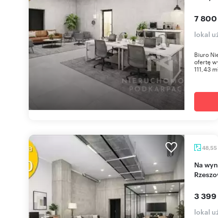
7 800
lokal 
Biuro Ni
ofertę w
111,43 m²
48,55
Na wynajem przestronny lokal 48,55 m² w
Rzeszo
3 399
lokal 