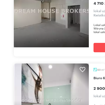
4 710 
lokal 
Kwiatk
Lokal us
Witryna 
lokal us
m
60
2
Biuro
2 900
lokal 