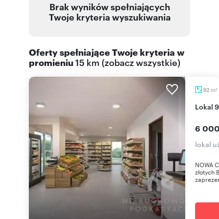
Brak wyników spełniających
Twoje kryteria wyszukiwania
Oferty spełniające Twoje kryteria w
promieniu
15 km
(
zobacz wszystkie
)
m
92
2
Lokal 
6 000
lokal 
NOWA CE
złotych 
zaprezen