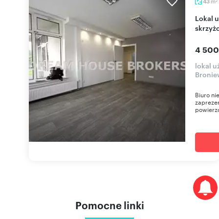
m
43
2
Lokal usługowy 43 m² przy ruchliwym
skrzyż
4 500
lokal 
Bronie
Biuro n
zapreze
powierzc
Pomocne linki