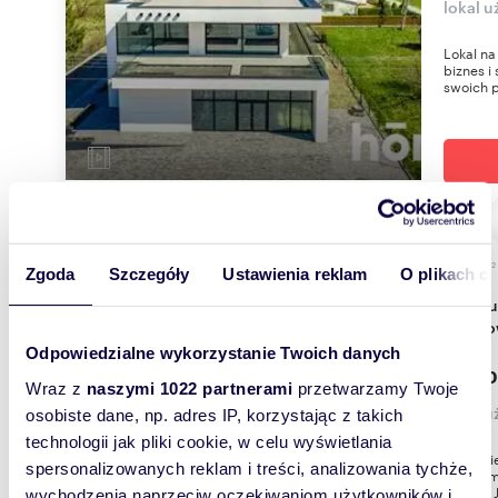
lokal u
Lokal na
biznes i
swoich p
m
80
2
Zgoda
Szczegóły
Ustawienia reklam
O plikach c
Lokal usługowo-handlowy 80 m2 w centrum
Rzesz
Odpowiedzialne wykorzystanie Twoich danych
4 800
Wraz z
naszymi 1022 partnerami
przetwarzamy Twoje
lokal u
osobiste dane, np. adres IP, korzystając z takich
technologii jak pliki cookie, w celu wyświetlania
Biuro N
spersonalizowanych reklam i treści, analizowania tychże,
wynajem
przy al. 
wychodzenia naprzeciw oczekiwaniom użytkowników i