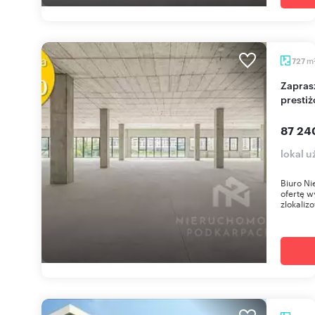
m
727
Zapraszam do wynajmu 727 m² lokalu w
presti
87 24
lokal 
Biuro Ni
ofertę w
zlokaliz