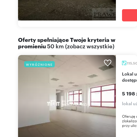
Oferty spełniające Twoje kryteria w
promieniu
50 km
(
zobacz wszystkie
)
115,5
WYRÓŻNIONE
Lokal użytkowy 115 m² - duży potencjał i
dostęp
5 198 
lokal 
Oferuję 
zlokaliz
przy ulic