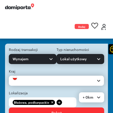
Dodaj
ogłoszenie
Rodzaj transakcji
Typ nieruchomości
Wynajem
Lokal użytkowy
Kraj
Lokalizacja
+ 0km
+
Błażowa, podkarpackie
Pokaż