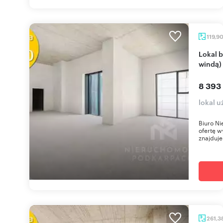
119,9
Lokal biurowy 120 m² w Rzeszowie (widok, dostęp
windą)
8 393
lokal 
Biuro Ni
ofertę w
znajduje 
261,3