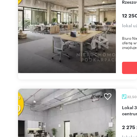
Rzeszo
12 25
lokal 
Biuro Ni
ofertę w
znajduje 
32,5
Lokal 32,5 m² na parterze w Olszynki Park (blisko
centru
2 275 
lokal 