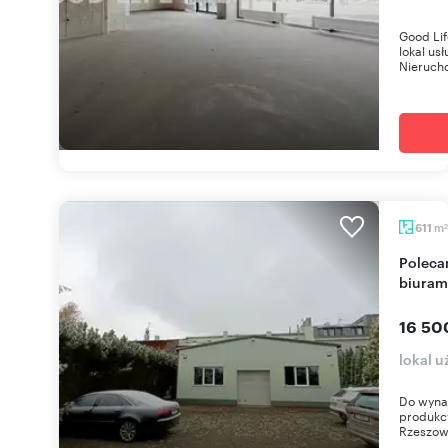
Good Li
lokal us
Nierucho
m
611
2
Polecam przestronny lokal usługowo-handlowy z
biuram
16 50
lokal 
Do wynaj
produkcy
Rzeszow