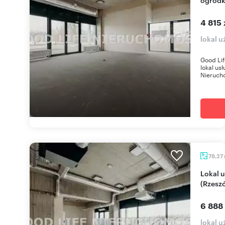
4 815 
lokal 
Good Li
lokal us
Nierucho
78,27
Lokal usługowy 78 m² z ogródkiem przy plaży
(Rzesz
6 888
lokal 