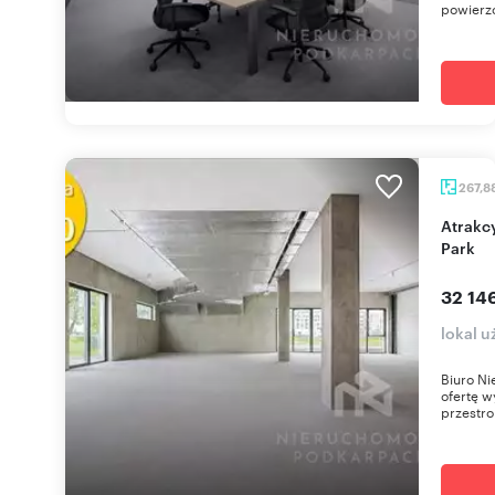
powierzc
267,8
Atrakcyjny lokal 268 m² z tarasem w Olszynki
Park
32 14
lokal 
Biuro Ni
ofertę w
przestro