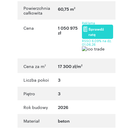
Powierzchnia
60,75 m
2
całkowita
Reklama
Cena
1 050 975
Sprawdź
zł
ratę
RSSO 6,09% na dz.
01.06.26
Cena za m
17 300 zł/m
2
2
Liczba pokoi
3
Piętro
3
Rok budowy
2026
Materiał
beton