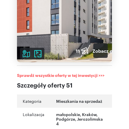
11
Zobacz galerię
Sprawdź wszystkie oferty w tej inwestycji >>>
Szczegóły oferty 51
Kategoria
Mieszkania na sprzedaż
Lokalizacja
małopolskie
, Kraków
,
Podgórze
,
Jerozolimska
4