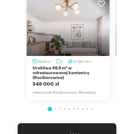
m
zł/m
m
49,90
2
10 982
48
2
2
Urokliwe 49,9 m² w
Zapraszam do mieszkania 48 m² z
m
odrestaurowanej kamienicy
balko
(Raciborowice)
649 
548 000 zł
mieszka
Przedm
gury
mieszkanie Raciborowice, Wawelska