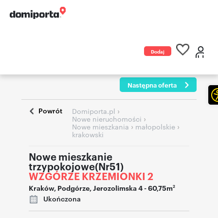
Dodaj
ogłoszenie
Następna oferta
Powrót
›
Domiporta.pl
›
Nowe nieruchomości
›
›
Nowe mieszkania
małopolskie
krakowski
Nowe mieszkanie
trzypokojowe(Nr51)
WZGÓRZE KRZEMIONKI 2
Kraków
,
Podgórze
,
Jerozolimska 4
- 60,75m
2
Ukończona