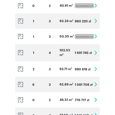
40,91 m
0
2
2
REZERWACJA
Numer oferty: 51
63,24 m
1
3
980 220 zł
2
50,30 m
1
3
2
REZERWACJA
102,53
1
4
1 691 745 zł
m
2
62,71 m
2
3
990 818 zł
2
62,89 m
6
3
1 081 708 zł
2
46,51 m
0
2
776 717 zł
2
77,59 m
2