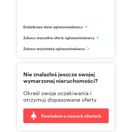
Dodatkowe dane ogłoszeniodawcy
Matejek Sp. z o.o.
Zobacz wszystkie oferty ogłoszeniodawcy
ul. Jerozolimska 2 / LU1
Kraków
Zobacz wizytówkę ogłoszeniodawcy
małopolskie
603 22
Pokaż telefon
Nie znalazłeś jeszcze swojej
603 22
Pokaż telefon
wymarzonej nieruchomości?
Określ swoje oczekiwania i
otrzymuj dopasowane oferty
Powiadom o nowych ofertach