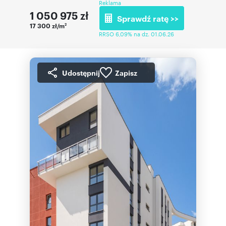
Reklama
1 050 975
zł
Sprawdź ratę >>
17 300 zł/m
2
RRSO 6,09% na dz. 01.06.26
Udostępnij
Zapisz