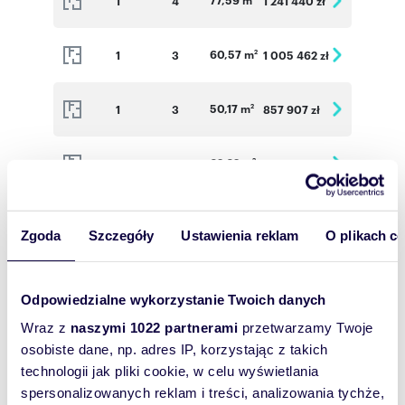
1
4
1 241 440 zł
60,57 m
1
3
1 005 462 zł
2
50,17 m
1
3
857 907 zł
2
62,62 m
1
3
958 086 zł
2
77,94 m
2
4
1 270 422 zł
2
Zgoda
Szczegóły
Ustawienia reklam
O plikach c
62,89 m
2
3
981 084 zł
2
Odpowiedzialne wykorzystanie Twoich danych
77,46 m
3
4
1 285 836 zł
2
Wraz z
naszymi 1022 partnerami
przetwarzamy Twoje
osobiste dane, np. adres IP, korzystając z takich
technologii jak pliki cookie, w celu wyświetlania
50,10 m
3
3
891 780 zł
2
spersonalizowanych reklam i treści, analizowania tychże,