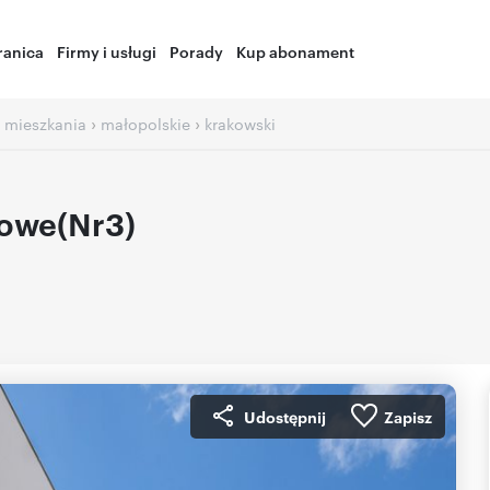
ranica
Firmy i usługi
Porady
Kup abonament
›
›
 mieszkania
małopolskie
krakowski
owe(Nr3)
Udostępnij
Zapisz