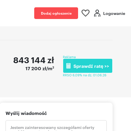
Logowanie
Dodaj ogłoszenie
843 144
zł
Reklama
Sprawdź ratę >>
2
17 200 zł/m
RRSO 6,09% na dz. 01.06.26
Wyślij wiadomość