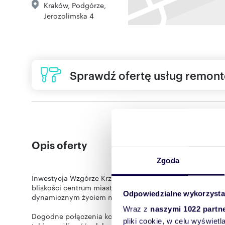
Kraków
,
Podgórze
,
Jerozolimska 4
Sprawdź ofertę usług remon
Opis oferty
Zgoda
Inwestycja Wzgórze Krzemionki, zlokalizowana przy ulic
bliskości centrum miasta i terenów zielonych. Stanowi 
Odpowiedzialne wykorzysta
dynamicznym życiem miejskim a bliskością natury.
Wraz z
naszymi 1022 partn
Dogodne połączenia komunikacyjne i rozległe tereny rek
pliki cookie, w celu wyświet