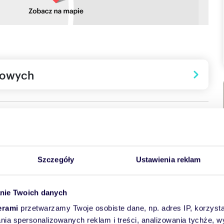
towych
Szczegóły
Ustawienia reklam
y
Jerozolimskiej 4 w Krakowie
oferuje doskonałe połączenie
idealne rozwiązanie dla osób poszukujących harmonii między
nie Twoich danych
erami
przetwarzamy Twoje osobiste dane, np. adres IP, korzystaj
reacyjne wokół inwestycji gwarantują nie tylko wygodę, ale
lania spersonalizowanych reklam i treści, analizowania tychże,