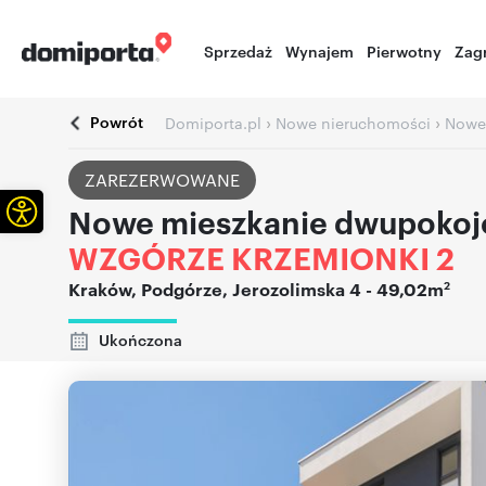
Sprzedaż
Wynajem
Pierwotny
Zag
Powrót
›
›
Domiporta.pl
Nowe nieruchomości
Nowe
ZAREZERWOWANE
Otwórz pasek narzędzi
Nowe mieszkanie dwupokoj
WZGÓRZE KRZEMIONKI 2
2
Kraków
,
Podgórze
,
Jerozolimska 4
- 49,02m
Ukończona