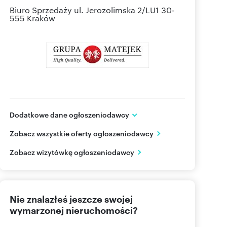
Biuro Sprzedaży
ul. Jerozolimska 2/LU1 30-
555 Kraków
Dodatkowe dane ogłoszeniodawcy
Matejek Sp. z o.o.
Zobacz wszystkie oferty ogłoszeniodawcy
ul. Jerozolimska 2 / LU1
Kraków
małopolskie
Zobacz wizytówkę ogłoszeniodawcy
603 22
Pokaż telefon
Nie znalazłeś jeszcze swojej
603 22
Pokaż telefon
wymarzonej nieruchomości?