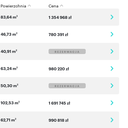
Powierzchnia
Cena
83,64 m
2
1 354 968 zł
46,73 m
2
780 391 zł
40,91 m
2
REZERWACJA
63,24 m
2
980 220 zł
50,30 m
2
REZERWACJA
102,53 m
2
1 691 745 zł
62,71 m
2
990 818 zł