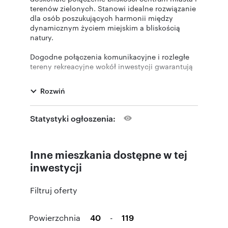
terenów zielonych. Stanowi idealne rozwiązanie
dla osób poszukujących harmonii między
dynamicznym życiem miejskim a bliskością
natury.
Dogodne połączenia komunikacyjne i rozległe
tereny rekreacyjne wokół inwestycji gwarantują
nie tylko wygodę, ale także możliwość relaksu i
aktywności na świeżym powietrzu.
Rozwiń
W budynku dostępne są 60 mieszkania
zaprojektowane w sposób funkcjonalny, z
Statystyki ogłoszenia:
dbałością o każdy szczegół. Do dyspozycji
pozostawiamy mieszkania o zróżnicowanym
metrażu: od 40 do 145 metrów kwadratowych.
Inne mieszkania dostępne w tej
Każdy apartament został wyposażony w
przestronny, przeszklony balkon lub
inwestycji
przydomowy ogródek.
Filtruj oferty
Do budynku przynależeć będzie również
przestronny parking podziemny ze 80
miejscami postojowymi, zrealizowany dzięki
Powierzchnia
-
współpracy z renomowaną firmą Klaus oferującą