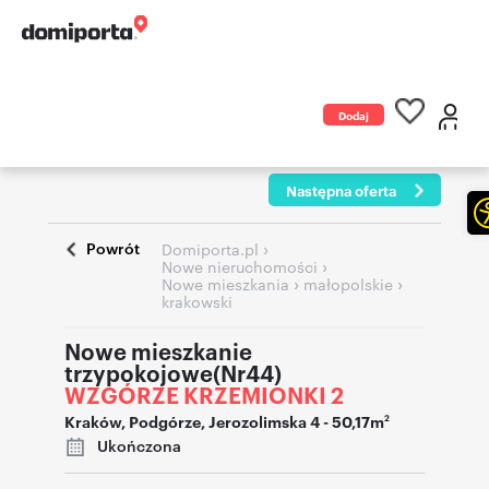
Dodaj
ogłoszenie
Następna oferta
Powrót
›
Domiporta.pl
›
Nowe nieruchomości
›
›
Nowe mieszkania
małopolskie
krakowski
Nowe mieszkanie
trzypokojowe(Nr44)
WZGÓRZE KRZEMIONKI 2
Kraków
,
Podgórze
,
Jerozolimska 4
- 50,17m
2
Ukończona