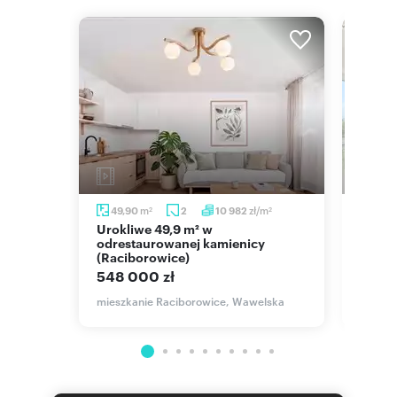
m
zł/m
49,90
2
10 982
78,
2
2
Urokliwe 49,9 m² w
Przestronne 3-pokojowe
odrestaurowanej kamienicy
miesz
(Raciborowice)
548 
548 000 zł
mieszk
mieszkanie Raciborowice, Wawelska