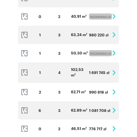
40,91 m
0
2
2
REZERWACJA
Numer oferty: 44
63,24 m
1
3
980 220 zł
2
50,30 m
1
3
2
REZERWACJA
102,53
1
4
1 691 745 zł
m
2
62,71 m
2
3
990 818 zł
2
62,89 m
6
3
1 081 708 zł
2
46,51 m
0
2
776 717 zł
2