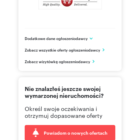
Dodatkowe dane ogłoszeniodawcy
Matejek Sp. z o.o.
Zobacz wszystkie oferty ogłoszeniodawcy
ul. Jerozolimska 2 / LU1
Kraków
Zobacz wizytówkę ogłoszeniodawcy
małopolskie
603 22
Pokaż telefon
Nie znalazłeś jeszcze swojej
603 22
Pokaż telefon
wymarzonej nieruchomości?
Określ swoje oczekiwania i
otrzymuj dopasowane oferty
Powiadom o nowych ofertach