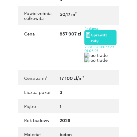
Powierzchnia
50,17 m
2
całkowita
Reklama
Cena
857 907 zł
Sprawdź
ratę
RSSO 6,09% na dz.
01.06.26
Cena za m
17 100 zł/m
2
2
Liczba pokoi
3
Piętro
1
Rok budowy
2026
Materiał
beton