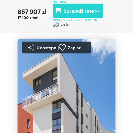
Reklama
857 907
zł
Sprawdź ratę >>
17 100 zł/m
2
RRSO 6,09% na dz. 01.06.26
Udostępnij
Zapisz