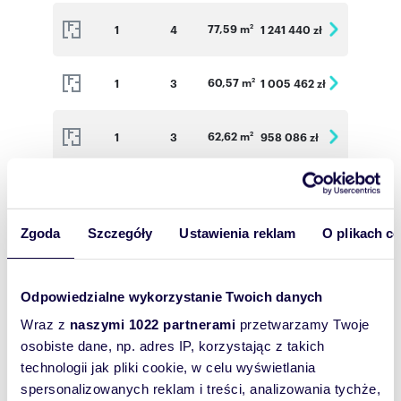
77,59 m
1
4
1 241 440 zł
2
60,57 m
1
3
1 005 462 zł
2
62,62 m
1
3
958 086 zł
2
77,94 m
2
4
1 270 422 zł
2
Zgoda
Szczegóły
Ustawienia reklam
O plikach c
62,89 m
2
3
981 084 zł
2
Odpowiedzialne wykorzystanie Twoich danych
77,46 m
3
4
1 285 836 zł
2
Wraz z
naszymi 1022 partnerami
przetwarzamy Twoje
osobiste dane, np. adres IP, korzystając z takich
60,75 m
3
3
1 050 975 zł
2
technologii jak pliki cookie, w celu wyświetlania
spersonalizowanych reklam i treści, analizowania tychże,