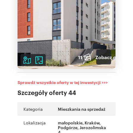
11
Zobacz galerię
Sprawdź wszystkie oferty w tej inwestycji >>>
Szczegóły oferty 44
Kategoria
Mieszkania na sprzedaż
Lokalizacja
małopolskie
, Kraków
,
Podgórze
,
Jerozolimska
4