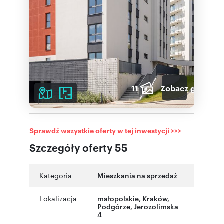
11
Zobacz galerię
Sprawdź wszystkie oferty w tej inwestycji >>>
Szczegóły oferty 55
Kategoria
Mieszkania na sprzedaż
Lokalizacja
małopolskie
, Kraków
,
Podgórze
,
Jerozolimska
4