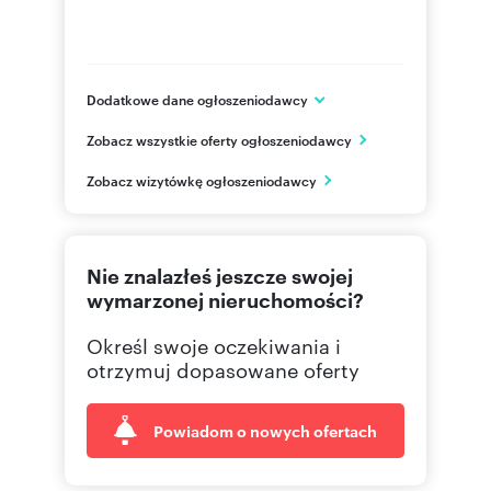
Dodatkowe dane ogłoszeniodawcy
Matejek Sp. z o.o.
Zobacz wszystkie oferty ogłoszeniodawcy
ul. Jerozolimska 2 / LU1
Kraków
Zobacz wizytówkę ogłoszeniodawcy
małopolskie
603 22
Pokaż telefon
Nie znalazłeś jeszcze swojej
603 22
Pokaż telefon
wymarzonej nieruchomości?
Określ swoje oczekiwania i
otrzymuj dopasowane oferty
Powiadom o nowych ofertach