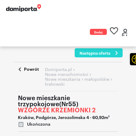
Dodaj
ogłoszenie
Następna oferta
Powrót
›
Domiporta.pl
›
Nowe nieruchomości
›
›
Nowe mieszkania
małopolskie
krakowski
Nowe mieszkanie
trzypokojowe(Nr55)
WZGÓRZE KRZEMIONKI 2
Kraków
,
Podgórze
,
Jerozolimska 4
- 60,92m
2
Ukończona