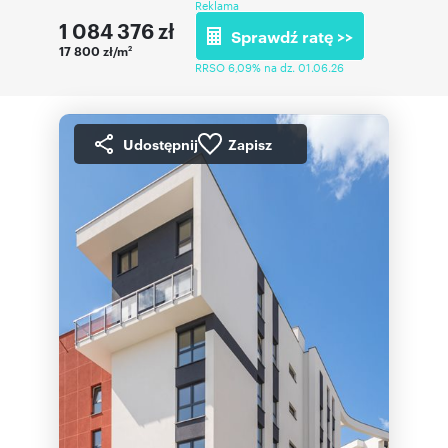
Reklama
1 084 376
zł
Sprawdź ratę >>
17 800 zł/m
2
RRSO 6,09% na dz. 01.06.26
Udostępnij
Zapisz