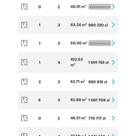
40,91 m
0
2
2
REZERWACJA
Numer oferty: 55
63,24 m
1
3
980 220 zł
2
50,30 m
1
3
2
REZERWACJA
102,53
1
4
1 691 745 zł
m
2
62,71 m
2
3
990 818 zł
2
62,89 m
6
3
1 081 708 zł
2
46,51 m
0
2
776 717 zł
2
77,59 m
2