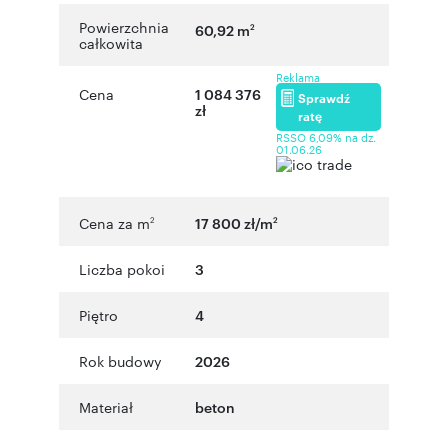
Powierzchnia
60,92 m
2
całkowita
Reklama
Cena
1 084 376
Sprawdź
zł
ratę
RSSO 6,09% na dz.
01.06.26
Cena za m
17 800 zł/m
2
2
Liczba pokoi
3
Piętro
4
Rok budowy
2026
Materiał
beton