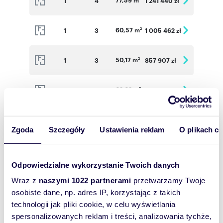
1
4
1 241 440 zł
60,57 m
1
3
1 005 462 zł
2
50,17 m
1
3
857 907 zł
2
62,62 m
1
3
958 086 zł
2
77,94 m
2
4
1 270 422 zł
2
Zgoda
Szczegóły
Ustawienia reklam
O plikach c
62,89 m
2
3
981 084 zł
2
Odpowiedzialne wykorzystanie Twoich danych
77,46 m
3
4
1 285 836 zł
2
Wraz z
naszymi 1022 partnerami
przetwarzamy Twoje
osobiste dane, np. adres IP, korzystając z takich
technologii jak pliki cookie, w celu wyświetlania
60,75 m
3
3
1 050 975 zł
2
spersonalizowanych reklam i treści, analizowania tychże,