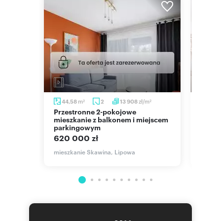
m
zł/m
44,58
2
13 908
49,
2
2
2
Przestronne 2-pokojowe
Urokliwe 49,9 m² w
aszem
mieszkanie z balkonem i miejscem
odres
parkingowym
(Raci
620 000 zł
548 
allerów
mieszkanie Skawina, Lipowa
mieszk