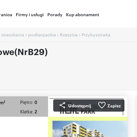
ranica
Firmy i usługi
Porady
Kup abonament
›
›
›
 mieszkania
podkarpackie
Rzeszów
Przybyszówka
jowe(NrB29)
Udostępnij
Zapisz