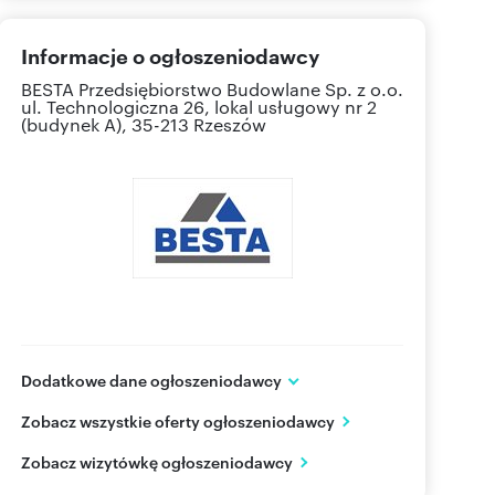
Informacje o ogłoszeniodawcy
BESTA Przedsiębiorstwo Budowlane Sp. z o.o.
ul. Technologiczna 26, lokal usługowy nr 2
(budynek A), 35-213 Rzeszów
Dodatkowe dane ogłoszeniodawcy
BESTA Przedsiębiorstwo Budowlane Sp. z o.o.
Zobacz wszystkie oferty ogłoszeniodawcy
ul. Przemysłowa 23
Rzeszów
podkarpackie
Zobacz wizytówkę ogłoszeniodawcy