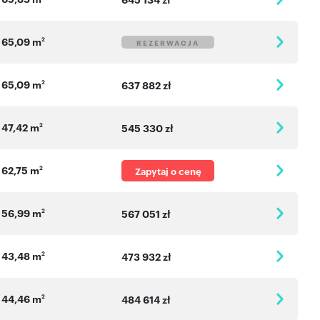
65,09 m
2
REZERWACJA
65,09 m
2
637 882 zł
47,42 m
2
545 330 zł
62,75 m
2
Zapytaj o cenę
56,99 m
2
567 051 zł
43,48 m
2
473 932 zł
44,46 m
2
484 614 zł