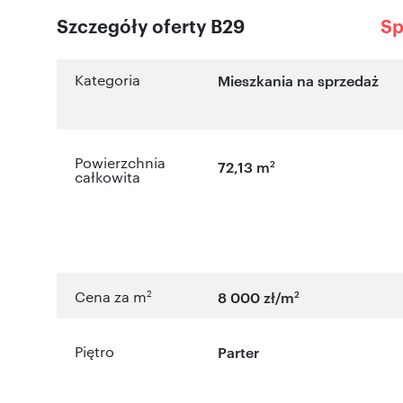
Szczegóły oferty B29
Sp
Kategoria
Mieszkania na sprzedaż
Powierzchnia
2
72,13 m
całkowita
2
2
Cena za m
8 000 zł/m
Piętro
Parter