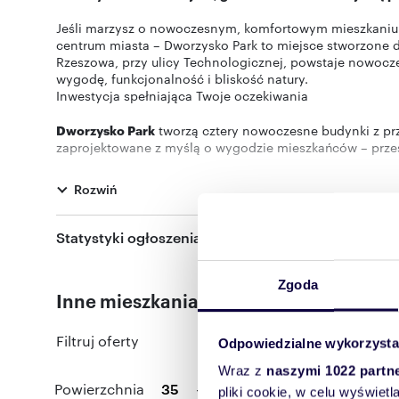
Jeśli marzysz o nowoczesnym, komfortowym mieszkaniu w 
centrum miasta – Dworzysko Park to miejsce stworzone d
Rzeszowa, przy ulicy Technologicznej, powstaje nowoczes
wygodę, funkcjonalność i bliskość natury.
Inwestycja spełniająca Twoje oczekiwania
Dworzysko Park
tworzą cztery nowoczesne budynki z prz
zaprojektowane z myślą o wygodzie mieszkańców – przes
stworzyć wymarzoną przestrzeń. W budynkach znajdują s
tereny zielone, alejki spacerowe oraz place zabaw – dosk
Rozwiń
na świeżym powietrzu.
Każdy element inwestycji został zaprojektowany z myślą
Statystyki ogłoszenia:
Mieszkania dopasowane do Twojego stylu życia
Zgoda
Inne mieszkania dostępne w tej inwesty
Obecnie w sprzedaży znajduje się oferta budynku B oraz
33,82 do 89,51 m2, z balkonami, loggiami, tarasami ora
Filtruj oferty
Odpowiedzialne wykorzysta
W budynku D zaprojektowano 100 mieszkań w metrażach 
2026.
Wraz z
naszymi 1022 partn
Powierzchnia
-
Pokoj
pliki cookie, w celu wyświet