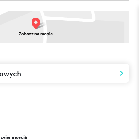
towych
przyjemnością