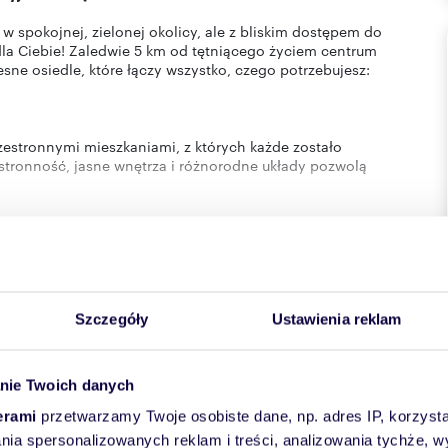
spokojnej, zielonej okolicy, ale z bliskim dostępem do
la Ciebie! Zaledwie 5 km od tętniącego życiem centrum
ne osiedle, które łączy wszystko, czego potrzebujesz:
estronnymi mieszkaniami, z których każde zostało
tronność, jasne wnętrza i różnorodne układy pozwolą
ię również podziemne hale garażowe, a obok przestronne
onałe dla rodzin z dziećmi i osób ceniących ciszę oraz relaks
 o funkcjonalności, komforcie i wygodzie codziennego życia.
Szczegóły
Ustawienia reklam
cji
 D. W budynku B znajduje się 197 mieszkań w metrażach od
z ogródkami.
nie Twoich danych
35-82 m2. Odbiór mieszkań przewidziano na II półrocze
erami
przetwarzamy Twoje osobiste dane, np. adres IP, korzystaj
e
-
Piętro
-
lania spersonalizowanych reklam i treści, analizowania tychże,