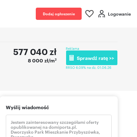
Logowanie
Dodaj ogłoszenie
577 040
zł
Reklama
Sprawdź ratę >>
2
8 000 zł/m
RRSO 6,09% na dz. 01.06.26
Wyślij wiadomość