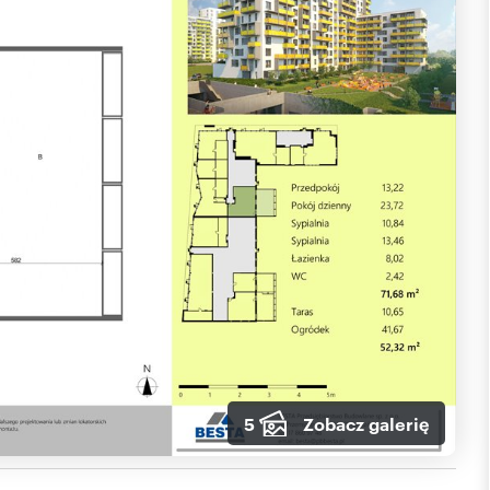
5
Zobacz galerię