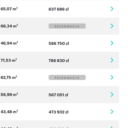
65,07 m
2
637 686 zł
66,34 m
2
REZERWACJA
46,94 m
2
586 750 zł
71,53 m
2
786 830 zł
62,75 m
2
REZERWACJA
56,99 m
2
567 051 zł
43,48 m
2
473 932 zł
2