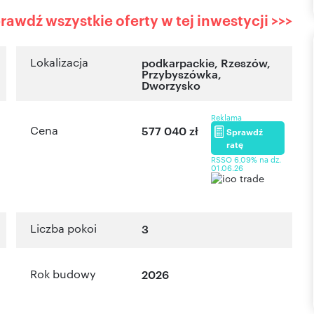
rawdź wszystkie oferty w tej inwestycji >>>
Lokalizacja
podkarpackie
,
Rzeszów
,
Przybyszówka
,
Dworzysko
Reklama
Cena
577 040 zł
Sprawdź
ratę
RSSO 6,09% na dz.
01.06.26
Liczba pokoi
3
Rok budowy
2026