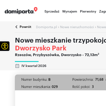
Sprzedaż
Wynajem
Pierwotny
Zag
Powrót
›
›
Domiporta.pl
Nowe nieruchomości
Nowe
Nowe mieszkanie trzypoko
Otwórz pasek narzędzi
Dworzysko Park
2
Rzeszów
,
Przybyszówka
,
Dworzysko
- 72,13m
IV kwartał 2026