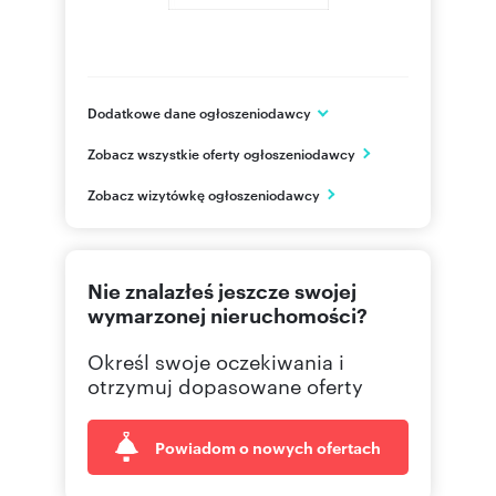
Dodatkowe dane ogłoszeniodawcy
BESTA Przedsiębiorstwo Budowlane Sp. z o.o.
Zobacz wszystkie oferty ogłoszeniodawcy
ul. Przemysłowa 23
Rzeszów
Zobacz wizytówkę ogłoszeniodawcy
podkarpackie
666 32
Pokaż telefon
Nie znalazłeś jeszcze swojej
wymarzonej nieruchomości?
Określ swoje oczekiwania i
otrzymuj dopasowane oferty
Powiadom o nowych ofertach