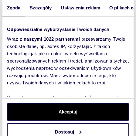
60,18 m
6
3
589 764 zł
2
Zgoda
Szczegóły
Ustawienia reklam
O plikach c
66,46 m
6
3
651 308 zł
2
Odpowiedzialne wykorzystanie Twoich danych
63,11 m
Wraz z
naszymi 1022 partnerami
przetwarzamy Twoje
6
3
618 478 zł
2
osobiste dane, np. adres IP, korzystając z takich
technologii jak pliki cookie, w celu wyświetlania
62,55 m
7
4
612 990 zł
2
spersonalizowanych reklam i treści, analizowania tychże,
wychodzenia naprzeciw oczekiwaniom użytkowników i
51,87 m
rozwoju produktów. Masz wybór odnośnie tego, kto
7
3
516 107 zł
2
używa Twoich danych i w jakich celach to robi.
43,48 m
7
2
473 932 zł
2
Dowiedz się więcej odnośnie tego, jak Twoje osobiste
dane są przetwarzane oraz ustaw własne preferencje w
44,46 m
sekcji szczegółów
. W Deklaracji plików cookie możesz
7
2
484 614 zł
Akceptuj
2
zmienić lub wycofać swoją zgodę w dowolnej chwili.
60,18 m
7
3
589 764 zł
2
Dostosuj
Wykorzystujemy pliki cookie do spersonalizowania treści