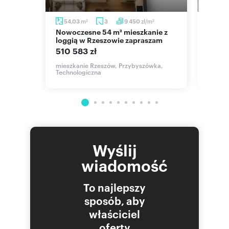
m
zł/m
54,03
3
9 450
54,
2
2
2
Nowoczesne 54 m² mieszkanie z
Przestronne 3-pokojowe
sem i
loggią w Rzeszowie zapraszam
miesz
parki
510 583 zł
679 
mieszkanie Rzeszów, Przybyszówka,
Technologiczna
wka,
mieszk
Krako
Wyślij
wiadomość
To najlepszy
sposób, aby
właściciel
oferty