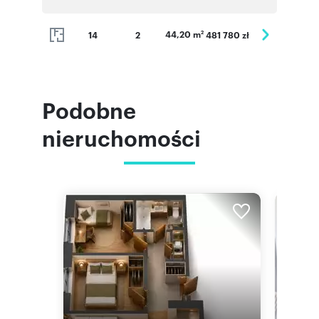
44,20 m
14
2
481 780 zł
2
Podobne
nieruchomości