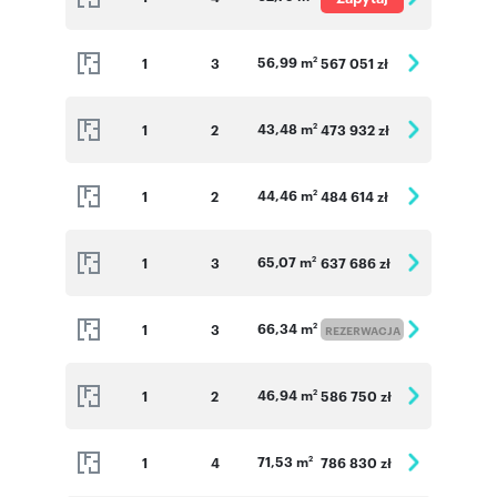
Numer oferty: D_078
o cenę
56,99 m
1
3
567 051 zł
2
43,48 m
1
2
473 932 zł
2
44,46 m
1
2
484 614 zł
2
65,07 m
1
3
637 686 zł
2
66,34 m
1
3
2
REZERWACJA
46,94 m
1
2
586 750 zł
2
71,53 m
1
4
786 830 zł
2