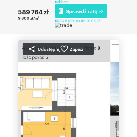
Reklama
589 764
zł
Sprawdź ratę >>
9 800 zł/m
2
RRSO 6,09% na dz. 01.06.26
Udostępnij
Zapisz