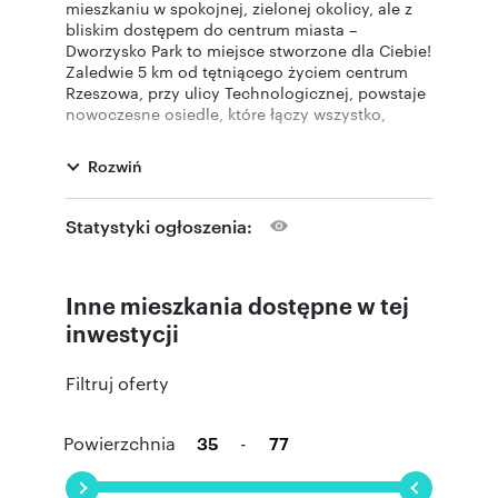
mieszkaniu w spokojnej, zielonej okolicy, ale z
bliskim dostępem do centrum miasta –
Dworzysko Park to miejsce stworzone dla Ciebie!
Zaledwie 5 km od tętniącego życiem centrum
Rzeszowa, przy ulicy Technologicznej, powstaje
nowoczesne osiedle, które łączy wszystko,
czego potrzebujesz: wygodę, funkcjonalność i
bliskość natury.
Rozwiń
Inwestycja spełniająca Twoje oczekiwania
Dworzysko Park
tworzą cztery nowoczesne
Statystyki ogłoszenia:
budynki z przestronnymi mieszkaniami, z
których każde zostało zaprojektowane z myślą o
wygodzie mieszkańców – przestronność, jasne
Inne mieszkania dostępne w tej
wnętrza i różnorodne układy pozwolą stworzyć
wymarzoną przestrzeń. W budynkach znajdują
inwestycji
się również podziemne hale garażowe, a obok
przestronne tereny zielone, alejki spacerowe
Filtruj oferty
oraz place zabaw – doskonałe dla rodzin z
dziećmi i osób ceniących ciszę oraz relaks na
świeżym powietrzu.
Powierzchnia
-
Każdy element inwestycji został zaprojektowany
z myślą o funkcjonalności, komforcie i wygodzie