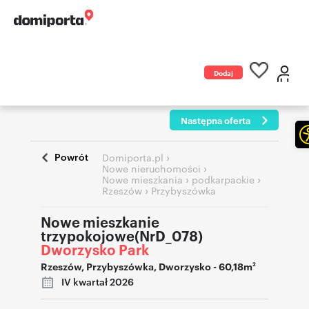
Dodaj
ogłoszenie
Następna oferta
Powrót
›
Domiporta.pl
›
Nowe nieruchomości
›
›
Nowe mieszkania
podkarpackie
›
Rzeszów
Przybyszówka
Nowe mieszkanie
trzypokojowe(NrD_078)
Dworzysko Park
Rzeszów
,
Przybyszówka
,
Dworzysko
- 60,18m
2
IV kwartał 2026