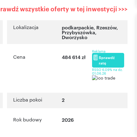
rawdź wszystkie oferty w tej inwestycji >>>
Lokalizacja
podkarpackie
,
Rzeszów
,
Przybyszówka
,
Dworzysko
Reklama
Cena
484 614 zł
Sprawdź
ratę
RSSO 6,09% na dz.
01.06.26
Liczba pokoi
2
Rok budowy
2026