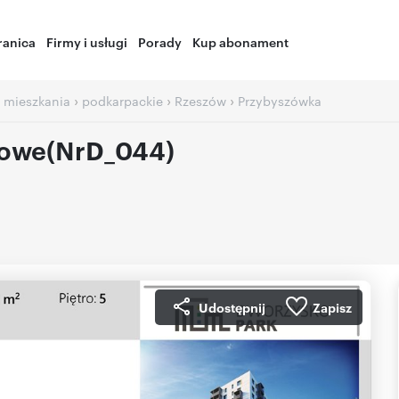
ranica
Firmy i usługi
Porady
Kup abonament
›
›
›
 mieszkania
podkarpackie
Rzeszów
Przybyszówka
jowe(NrD_044)
Udostępnij
Zapisz