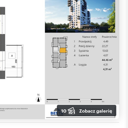
10
Zobacz galerię