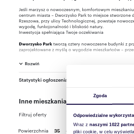
Jeśli marzysz o nowoczesnym, komfortowym mieszkaniu w 
centrum miasta – Dworzysko Park to miejsce stworzone d
Rzeszowa, przy ulicy Technologicznej, powstaje nowoczes
wygodę, funkcjonalność i bliskość natury.
Inwestycja spełniająca Twoje oczekiwania
Dworzysko Park
tworzą cztery nowoczesne budynki z prz
zaprojektowane z myślą o wygodzie mieszkańców – przes
stworzyć wymarzoną przestrzeń. W budynkach znajdują s
tereny zielone, alejki spacerowe oraz place zabaw – dosk
Rozwiń
na świeżym powietrzu.
Każdy element inwestycji został zaprojektowany z myślą
Statystyki ogłoszenia:
Mieszkania dopasowane do Twojego stylu życia
Zgoda
Inne mieszkania dostępne w tej inwesty
Obecnie w sprzedaży znajduje się oferta budynku B oraz
33,82 do 89,51 m2, z balkonami, loggiami, tarasami ora
Filtruj oferty
Odpowiedzialne wykorzysta
W budynku D zaprojektowano 100 mieszkań w metrażach 
2026.
Wraz z
naszymi 1022 partn
Powierzchnia
-
Pokoj
pliki cookie, w celu wyświet