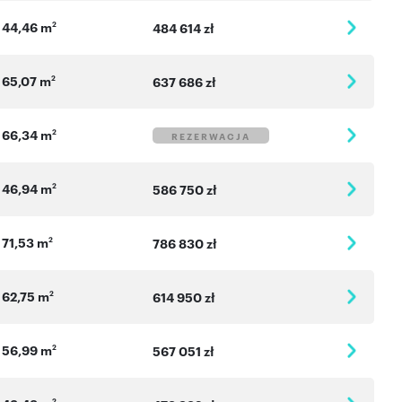
44,46 m
2
484 614 zł
65,07 m
2
637 686 zł
66,34 m
2
REZERWACJA
46,94 m
2
586 750 zł
71,53 m
2
786 830 zł
62,75 m
2
614 950 zł
56,99 m
2
567 051 zł
2