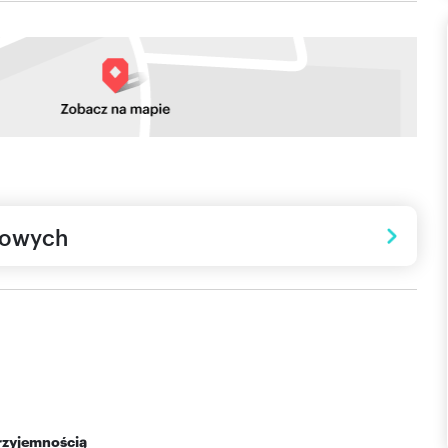
towych
przyjemnością