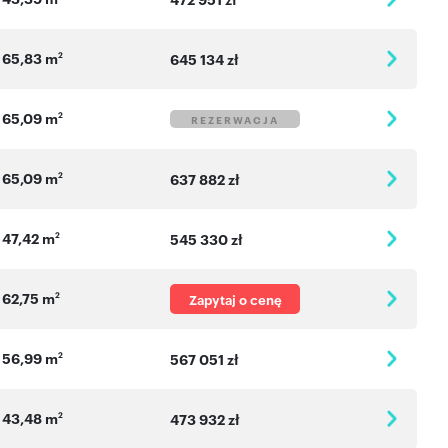
65,83 m
2
645 134 zł
65,09 m
2
REZERWACJA
65,09 m
2
637 882 zł
47,42 m
2
545 330 zł
62,75 m
2
Zapytaj o cenę
56,99 m
2
567 051 zł
43,48 m
2
473 932 zł