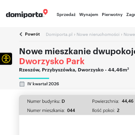
Sprzedaż
Wynajem
Pierwotny
Zag
Powrót
›
›
Domiporta.pl
Nowe nieruchomości
Nowe
Nowe mieszkanie dwupoko
Otwórz pasek narzędzi
Dworzysko Park
2
Rzeszów
,
Przybyszówka
,
Dworzysko
- 44,46m
IV kwartał 2026