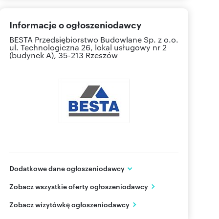
Informacje o ogłoszeniodawcy
BESTA Przedsiębiorstwo Budowlane Sp. z o.o.
ul. Technologiczna 26, lokal usługowy nr 2
(budynek A), 35-213 Rzeszów
Dodatkowe dane ogłoszeniodawcy
BESTA Przedsiębiorstwo Budowlane Sp. z o.o.
Zobacz wszystkie oferty ogłoszeniodawcy
ul. Przemysłowa 23
Rzeszów
podkarpackie
Zobacz wizytówkę ogłoszeniodawcy