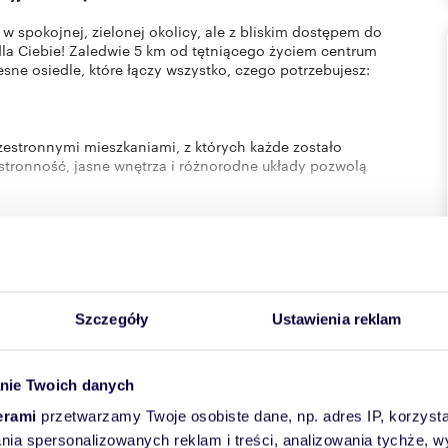
spokojnej, zielonej okolicy, ale z bliskim dostępem do
la Ciebie! Zaledwie 5 km od tętniącego życiem centrum
ne osiedle, które łączy wszystko, czego potrzebujesz:
estronnymi mieszkaniami, z których każde zostało
tronność, jasne wnętrza i różnorodne układy pozwolą
ię również podziemne hale garażowe, a obok przestronne
onałe dla rodzin z dziećmi i osób ceniących ciszę oraz relaks
 o funkcjonalności, komforcie i wygodzie codziennego życia.
Szczegóły
Ustawienia reklam
cji
 D. W budynku B znajduje się 197 mieszkań w metrażach od
z ogródkami.
nie Twoich danych
35-82 m2. Odbiór mieszkań przewidziano na II półrocze
erami
przetwarzamy Twoje osobiste dane, np. adres IP, korzystaj
e
-
Piętro
-
lania spersonalizowanych reklam i treści, analizowania tychże,