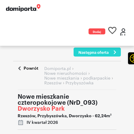
Dodaj
ogłoszenie
Następna oferta
Powrót
›
Domiporta.pl
›
Nowe nieruchomości
›
›
Nowe mieszkania
podkarpackie
›
Rzeszów
Przybyszówka
Nowe mieszkanie
czteropokojowe (NrD_093)
Dworzysko Park
Rzeszów
,
Przybyszówka
,
Dworzysko
- 62,24m
2
IV kwartał 2026