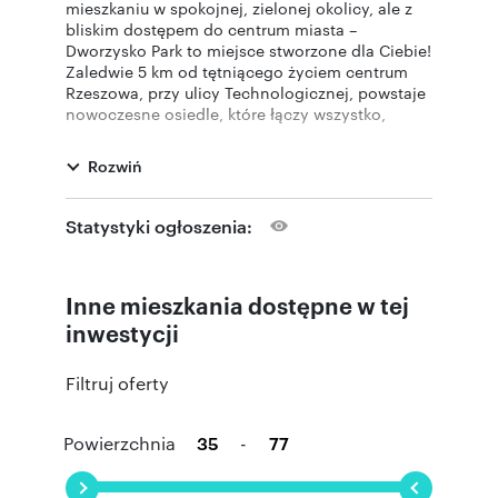
mieszkaniu w spokojnej, zielonej okolicy, ale z
bliskim dostępem do centrum miasta –
Dworzysko Park to miejsce stworzone dla Ciebie!
Zaledwie 5 km od tętniącego życiem centrum
Rzeszowa, przy ulicy Technologicznej, powstaje
nowoczesne osiedle, które łączy wszystko,
czego potrzebujesz: wygodę, funkcjonalność i
bliskość natury.
Rozwiń
Inwestycja spełniająca Twoje oczekiwania
Dworzysko Park
tworzą cztery nowoczesne
Statystyki ogłoszenia:
budynki z przestronnymi mieszkaniami, z
których każde zostało zaprojektowane z myślą o
wygodzie mieszkańców – przestronność, jasne
Inne mieszkania dostępne w tej
wnętrza i różnorodne układy pozwolą stworzyć
wymarzoną przestrzeń. W budynkach znajdują
inwestycji
się również podziemne hale garażowe, a obok
przestronne tereny zielone, alejki spacerowe
Filtruj oferty
oraz place zabaw – doskonałe dla rodzin z
dziećmi i osób ceniących ciszę oraz relaks na
świeżym powietrzu.
Powierzchnia
-
Każdy element inwestycji został zaprojektowany
z myślą o funkcjonalności, komforcie i wygodzie