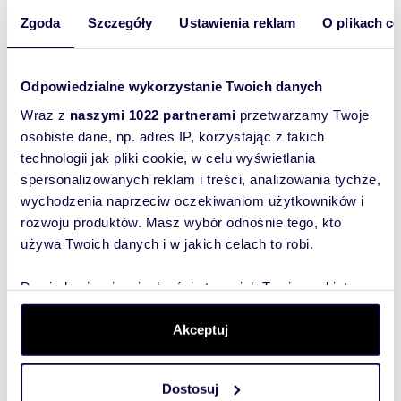
60,18 m
6
3
589 764 zł
2
Zgoda
Szczegóły
Ustawienia reklam
O plikach c
66,46 m
6
3
651 308 zł
2
Odpowiedzialne wykorzystanie Twoich danych
63,11 m
Wraz z
naszymi 1022 partnerami
przetwarzamy Twoje
6
3
618 478 zł
2
osobiste dane, np. adres IP, korzystając z takich
technologii jak pliki cookie, w celu wyświetlania
62,55 m
7
4
612 990 zł
2
spersonalizowanych reklam i treści, analizowania tychże,
wychodzenia naprzeciw oczekiwaniom użytkowników i
51,87 m
rozwoju produktów. Masz wybór odnośnie tego, kto
7
3
516 107 zł
2
używa Twoich danych i w jakich celach to robi.
43,48 m
7
2
473 932 zł
2
Dowiedz się więcej odnośnie tego, jak Twoje osobiste
dane są przetwarzane oraz ustaw własne preferencje w
44,46 m
sekcji szczegółów
. W Deklaracji plików cookie możesz
7
2
484 614 zł
Akceptuj
2
zmienić lub wycofać swoją zgodę w dowolnej chwili.
60,18 m
7
3
589 764 zł
2
Dostosuj
Wykorzystujemy pliki cookie do spersonalizowania treści