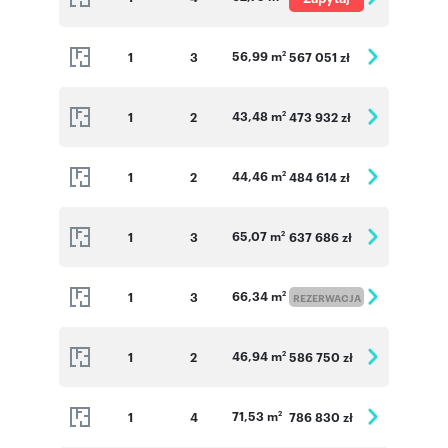
Numer oferty: D_093
o cenę
56,99 m
1
3
567 051 zł
2
43,48 m
1
2
473 932 zł
2
44,46 m
1
2
484 614 zł
2
65,07 m
1
3
637 686 zł
2
66,34 m
1
3
2
REZERWACJA
46,94 m
1
2
586 750 zł
2
71,53 m
1
4
786 830 zł
2