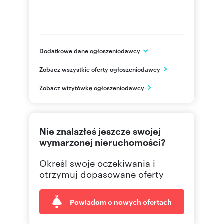
Dodatkowe dane ogłoszeniodawcy
BESTA Przedsiębiorstwo Budowlane Sp. z o.o.
Zobacz wszystkie oferty ogłoszeniodawcy
ul. Przemysłowa 23
Rzeszów
Zobacz wizytówkę ogłoszeniodawcy
podkarpackie
666 32
Pokaż telefon
Nie znalazłeś jeszcze swojej
wymarzonej nieruchomości?
Określ swoje oczekiwania i
otrzymuj dopasowane oferty
Powiadom o nowych ofertach