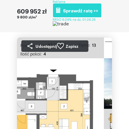
Reklama
609 952
zł
Sprawdź ratę >>
9 800 zł/m
2
RRSO 6,09% na dz. 01.06.26
Udostępnij
Zapisz