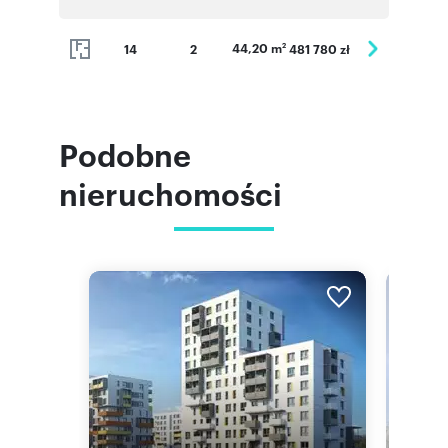
44,20 m
14
2
481 780 zł
2
Podobne
nieruchomości