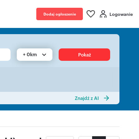
Logowanie
Dodaj ogłoszenie
+ 0km
Pokaż
Znajdź z AI