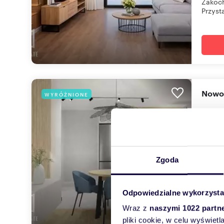
Zakoch
Przysta
Nowo
WYRÓŻNIONE
57,2
589 
mieszk
Zgoda
Symfon
dżungla
Odpowiedzialne wykorzysta
Wraz z
naszymi 1022 partn
pliki cookie, w celu wyświet