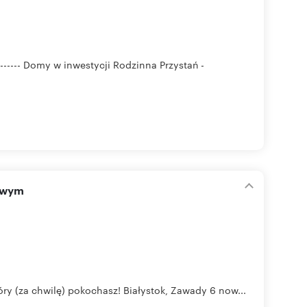
------- Domy w inwestycji Rodzinna Przystań -
owym
 który (za chwilę) pokochasz! Białystok, Zawady 6 now...