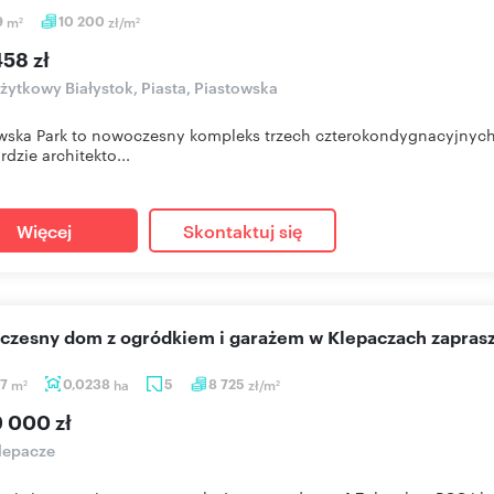
9
m
10 200
zł/m
2
2
58 zł
użytkowy Białystok, Piasta, Piastowska
owska Park to nowoczesny kompleks trzech czterokondygnacyjny
rdzie architekto...
Więcej
Skontaktuj się
oczesny dom z ogródkiem i garażem w Klepaczach zapra
37
m
0,0238
ha
5
8 725
zł/m
2
2
9 000 zł
lepacze