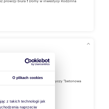
 prowizji biura ❗ Domy w inwestycji Rodzinna
O plikach cookies
 Szukasz mieszkania, które nie krzyczy "betonowa
ąc z takich technologii jak
 wychodzenia naprzeciw