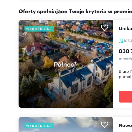
Oferty spełniające Twoje kryteria w promi
Unik
WYRÓŻNIONE
105
838 
mieszk
Biuro 
pomalo
Now
WYRÓŻNIONE