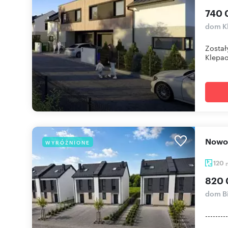
740 
dom K
Został
Klepacz
Now
WYRÓŻNIONE
120
820 
dom Bi
------