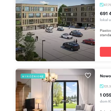
67,7
691 4
lokal 
Piast
standa
Now
WYRÓŻNIONE
121,
1 05
dom K