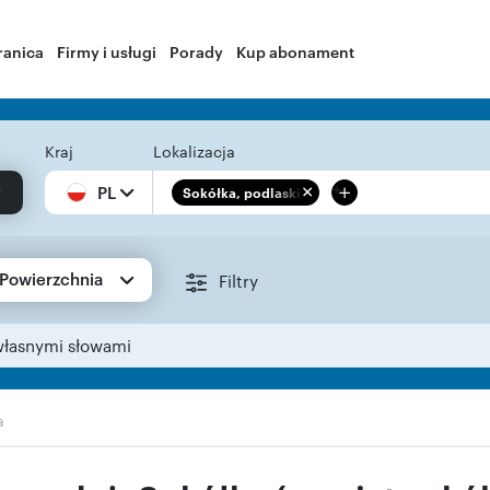
ranica
Firmy i usługi
Porady
Kup abonament
Kraj
Lokalizacja
+
PL
Sokółka, podlaskie
Powierzchnia
Filtry
własnymi słowami
a