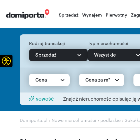
Sprzedaż
Wynajem
Pierwotny
Zag
Rodzaj transakcji
Typ nieruchomości
Sprzedaż
Wszystkie
Otwórz pasek narzędzi
Cena
Cena za m²
Znajdź nieruchomość opisując ją 
NOWOŚĆ
›
›
›
Domiporta.pl
Nowe nieruchomości
podlaskie
Sokółk