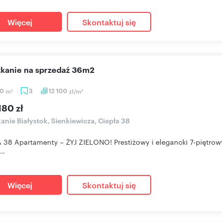
Więcej
Skontaktuj się
szkanie na sprzedaż 36m2
80
m
3
12 100
zł/m
2
2
180 zł
anie Białystok, Sienkiewicza, Ciepła 38
 38 Apartamenty – ŻYJ ZIELONO! Prestiżowy i elegancki 7-piętrow
..
Więcej
Skontaktuj się