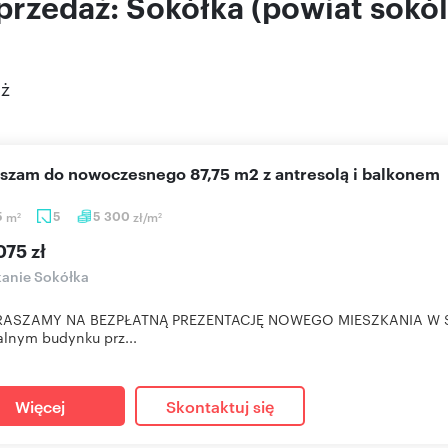
rzedaż: Sokółka (powiat sokól
aż
aszam do nowoczesnego 87,75 m2 z antresolą i balkonem
5
m
5
5 300
zł/m
2
2
075 zł
anie Sokółka
RASZAMY NA BEZPŁATNĄ PREZENTACJĘ NOWEGO MIESZKANIA W SOK
lnym budynku prz...
Więcej
Skontaktuj się