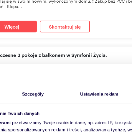
aj się w swoim nowym, wykończonym domu. ❗ Zakup bez PCC i bez
ń - Klepa...
Więcej
Skontaktuj się
czesne 3 pokoje z balkonem w Symfonii Życia.
2
m
3
10 294
zł/m
2
2
000 zł
anie Białystok, Fasty
Szczegóły
Ustawienia reklam
ia Życia w wersji „wykończone 3 pokoje + balkon + święty spokój”
",...
nie Twoich danych
erami
przetwarzamy Twoje osobiste dane, np. adres IP, korzystaj
Więcej
Skontaktuj się
lania spersonalizowanych reklam i treści, analizowania tychże,