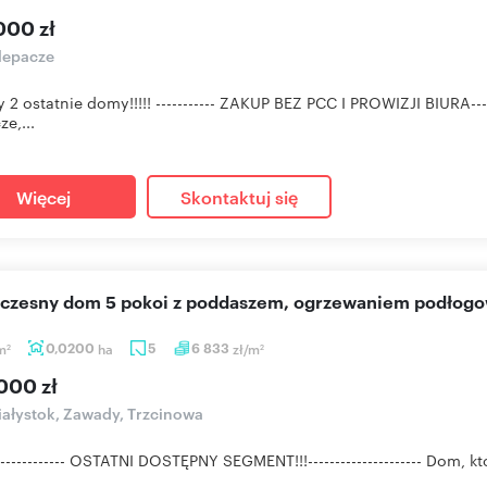
000 zł
lepacze
y 2 ostatnie domy!!!!! ----------- ZAKUP BEZ PCC I PROWIZJI BIURA--
e,...
Więcej
Skontaktuj się
oczesny dom 5 pokoi z poddaszem, ogrzewaniem podłog
m
0,0200
ha
5
6 833
zł/m
2
2
000 zł
ałystok, Zawady, Trzcinowa
--------------- OSTATNI DOSTĘPNY SEGMENT!!!--------------------- Dom,