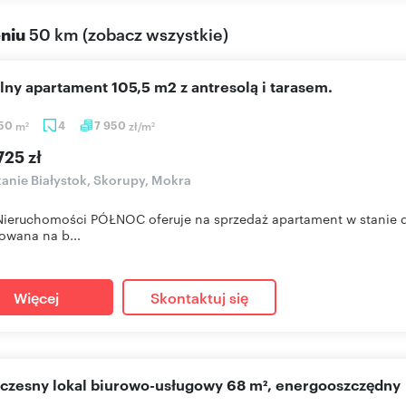
eniu
50 km
(
zobacz wszystkie
)
alny apartament 105,5 m2 z antresolą i tarasem.
,50
m
4
7 950
zł/m
2
2
725 zł
anie Białystok, Skorupy, Mokra
Nieruchomości PÓŁNOC oferuje na sprzedaż apartament w stanie d
wana na b...
Więcej
Skontaktuj się
oczesny lokal biurowo-usługowy 68 m², energooszczędny