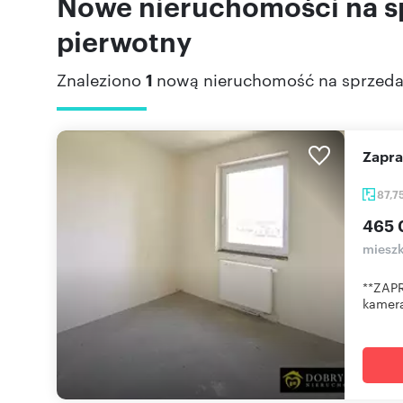
Nowe nieruchomości na sp
pierwotny
Znaleziono
1
nową nieruchomość na sprzed
Zapr
87,7
465 
mieszk
**ZAP
kamera