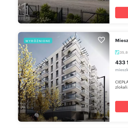
mie
WYRÓŻNIONE
35,
433 
mieszk
CIEPŁA
zlokali.