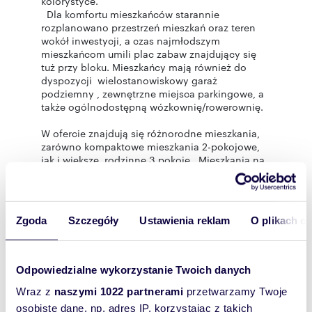
kolorystyce.
Dla komfortu mieszkańców starannie
rozplanowano przestrzeń mieszkań oraz teren
wokół inwestycji, a czas najmłodszym
mieszkańcom umili plac zabaw znajdujący się
tuż przy bloku. Mieszkańcy mają również do
dyspozycji wielostanowiskowy garaż
podziemny , zewnętrzne miejsca parkingowe, a
także ogólnodostępną wózkownię/rowerownię.
W ofercie znajdują się różnorodne mieszkania,
zarówno kompaktowe mieszkania 2-pokojowe,
jak i większe, rodzinne 3 pokoje. Mieszkania na
parterze mają przynależne ogródki oraz są
przystosowane dla osób z
niepełnosprawnościami. Mieszkania na
wyższych piętrach mają duże balkony , a dwa
Zgoda
Szczegóły
Ustawienia reklam
O plikach c
mieszkania na ostatnim piętrze - o bszerne
tarasy .
Inwestycja MOJE PIERWSZE MIESZKANIE
Odpowiedzialne wykorzystanie Twoich danych
położona jest na osiedlu Starosielce , przy ulicy
Klepackiej . Świetnie rozwinięta infrastruktura
Wraz z
naszymi 1022 partnerami
przetwarzamy Twoje
handlowo-usługowa w okolicy, tereny zielone
osobiste dane, np. adres IP, korzystając z takich