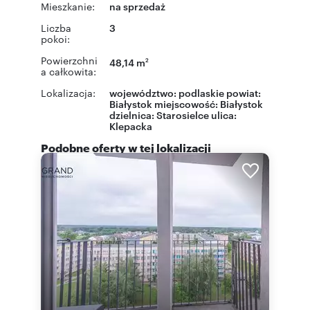
Mieszkanie:
na sprzedaż
Liczba
3
pokoi:
Powierzchni
48,14 m
2
a całkowita:
Lokalizacja:
województwo:
podlaskie
powiat:
Białystok
miejscowość:
Białystok
dzielnica:
Starosielce
ulica:
Klepacka
Podobne oferty w tej lokalizacji