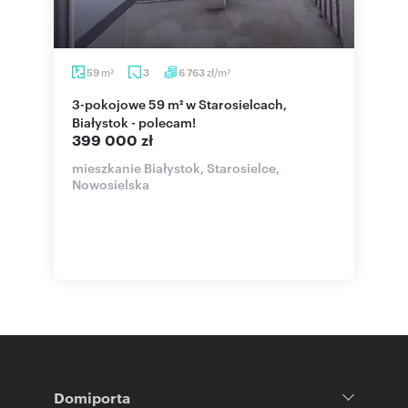
m
zł/m
59
3
6 763
2
2
3-pokojowe 59 m² w Starosielcach,
Białystok - polecam!
399 000 zł
mieszkanie Białystok, Starosielce,
Nowosielska
Domiporta