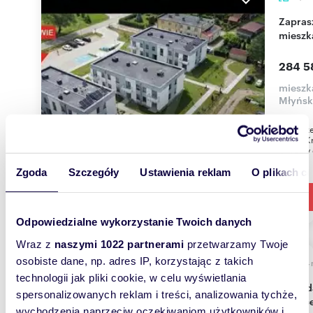
Zapraszam do obejrzenia 3-pokojowego
mieszka
284 5
mieszk
Młyńsk
Na sprze
km od Kr
narożny 
Zgoda
Szczegóły
Ustawienia reklam
O plikach c
Odpowiedzialne wykorzystanie Twoich danych
Wraz z
naszymi 1022 partnerami
przetwarzamy Twoje
osobiste dane, np. adres IP, korzystając z takich
36,14
technologii jak pliki cookie, w celu wyświetlania
Sprzedam nowoczesny apartament 36 m² z
spersonalizowanych reklam i treści, analizowania tychże,
miejsc
wychodzenia naprzeciw oczekiwaniom użytkowników i