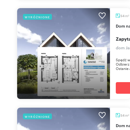
m
54
WYRÓŻNIONE
2
dom n
Zapyta
dom Ja
Spędź w
Odbierz 
Ostanie 
m
54
WYRÓŻNIONE
2
dom n