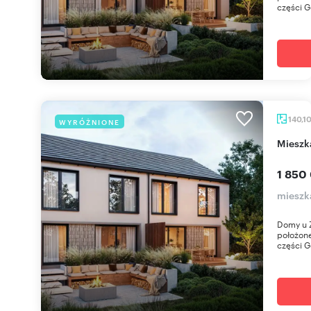
części Gd
140,1
WYRÓŻNIONE
miesz
1 850
mieszka
Domy u Ź
położone
części Gd