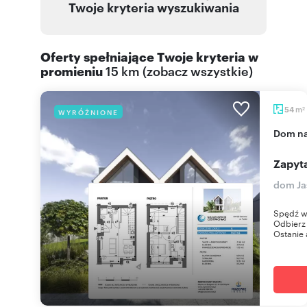
Twoje kryteria wyszukiwania
Oferty spełniające Twoje kryteria w
promieniu
15 km
(
zobacz wszystkie
)
m
54
WYRÓŻNIONE
2
dom n
Zapyta
dom Ja
Spędź w
Odbierz 
Ostanie 