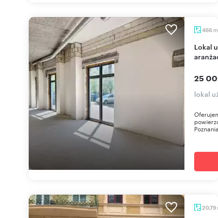
m
466
Lokal usługowy 466 m² - 3 wejścia - elastyczna
aranża
25 00
lokal u
Oferujem
powierzc
Poznania
20,79