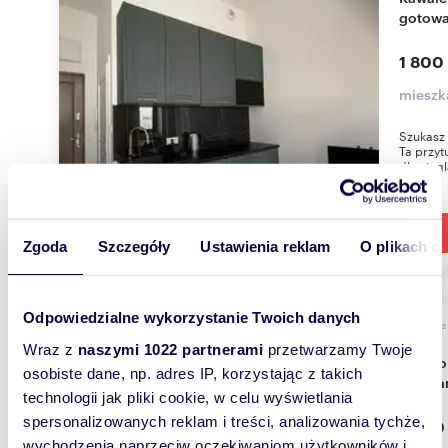
gotowa
1 800
mieszk
Szukasz
Ta przyt
dla singl
Zgoda
Szczegóły
Ustawienia reklam
O plikach c
Odpowiedzialne wykorzystanie Twoich danych
m
60
WYRÓŻNIONE
2
Wraz z
naszymi 1022 partnerami
przetwarzamy Twoje
Dwupokojowe mieszkanie na Jeżycach, 60 m² -
osobiste dane, np. adres IP, korzystając z takich
polec
technologii jak pliki cookie, w celu wyświetlania
spersonalizowanych reklam i treści, analizowania tychże,
1 400
wychodzenia naprzeciw oczekiwaniom użytkowników i