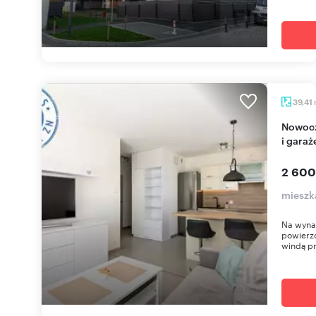
39,41
Nowoczesne 2-pokojowe mieszkanie z balkonem
i gara
2 600
mieszk
Na wyna
powierzc
windą pr