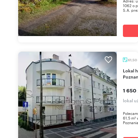
Adres: u
1062 o p
S.A. pre
61,50
Lokal handlowo-usługowy 61,5 m² w centrum
Poznan
1 650 
lokal 
Polecam
61,5 m² 
Poznania