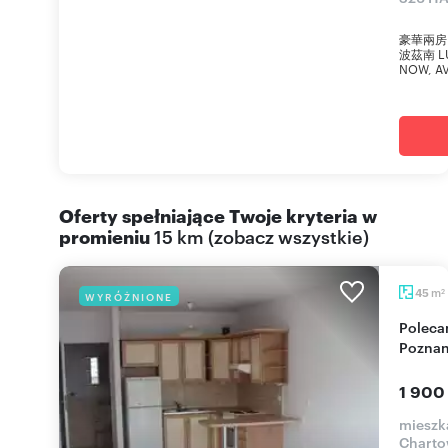
豪華兩房 Ci
波茲南 LUX
NOW, AV
Oferty spełniające Twoje kryteria w
promieniu
15 km
(
zobacz wszystkie
)
m
45
WYRÓŻNIONE
2
Polecam 45 m² mieszkanie z balkonem w
Poznan
1 900
mieszk
Charto