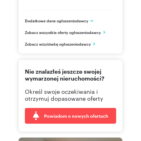
Dodatkowe dane ogłoszeniodawcy
św. Marcin 32/LU4
Zobacz wszystkie oferty ogłoszeniodawcy
Poznań
wielkopolskie
PL
Zobacz wizytówkę ogłoszeniodawcy
571 02
Pokaż telefon
Nie znalazłeś jeszcze swojej
wymarzonej nieruchomości?
Określ swoje oczekiwania i
otrzymuj dopasowane oferty
Powiadom o nowych ofertach