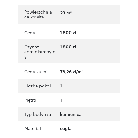
Powierzchnia
23 m
2
całkowita
Cena
1 800 zł
Czynsz
1 800 zł
administracyjn
y
Cena za m
78,26 zł/m
2
2
Liczba pokoi
1
Piętro
1
Typ budynku
kamienica
Materiał
cegła