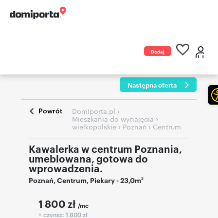
Dodaj
ogłoszenie
Następna oferta
Powrót
›
Domiporta.pl
›
Mieszkania do wynajęcia
›
›
wielkopolskie
Poznań
Centrum
Kawalerka w centrum Poznania,
umeblowana, gotowa do
wprowadzenia.
Poznań
,
Centrum
,
Piekary
- 23,0m
2
1 800
zł
/mc
+ czynsz: 1 800 zł