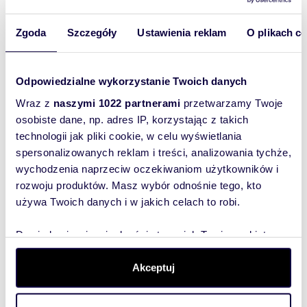
Zgoda
Szczegóły
Ustawienia reklam
O plikach c
Odpowiedzialne wykorzystanie Twoich danych
Wyślij
Wraz z
naszymi 1022 partnerami
przetwarzamy Twoje
wiadomość
osobiste dane, np. adres IP, korzystając z takich
technologii jak pliki cookie, w celu wyświetlania
To najlepszy
spersonalizowanych reklam i treści, analizowania tychże,
sposób, aby
wychodzenia naprzeciw oczekiwaniom użytkowników i
właściciel
rozwoju produktów. Masz wybór odnośnie tego, kto
oferty
używa Twoich danych i w jakich celach to robi.
szybko się z
Tobą
Dowiedz się więcej odnośnie tego, jak Twoje osobiste
skontaktował!
dane są przetwarzane oraz ustaw własne preferencje w
sekcji szczegółów
. W Deklaracji plików cookie możesz
Akceptuj
zmienić lub wycofać swoją zgodę w dowolnej chwili.