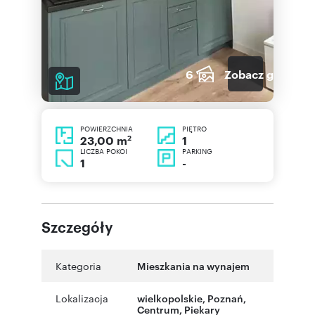
6
Zobacz galerię
POWIERZCHNIA
PIĘTRO
2
1
23,00 m
LICZBA POKOI
PARKING
1
-
Szczegóły
Kategoria
Mieszkania na wynajem
Lokalizacja
wielkopolskie
,
Poznań
,
Centrum
,
Piekary