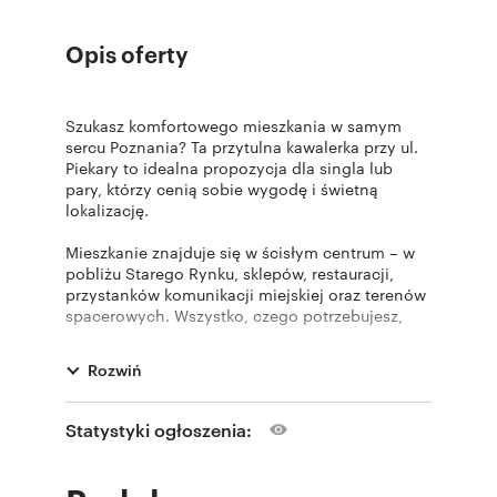
Opis oferty
Szukasz komfortowego mieszkania w samym
sercu Poznania? Ta przytulna kawalerka przy ul.
Piekary to idealna propozycja dla singla lub
pary, którzy cenią sobie wygodę i świetną
lokalizację.
Mieszkanie znajduje się w ścisłym centrum – w
pobliżu Starego Rynku, sklepów, restauracji,
przystanków komunikacji miejskiej oraz terenów
spacerowych. Wszystko, czego potrzebujesz,
masz na wyciągnięcie ręki.
Rozwiń
Opis mieszkania:
w pełni umeblowany salonaneks kuchenny
wyposażony w niezbędne sprzętyrozkładana
Statystyki ogłoszenia:
kanapa duża, pojemna szafa mieszkanie gotowe
do wprowadzenia od zarazKoszty:
czynsz najmu: 1800 złopłaty eksploatacyjne: ok.