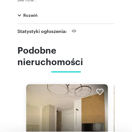
The price per 1 month: rent 2000 pln + adm.499
pln
Rozwiń
pokaż telefon
TEL.
Or send sms
0048
Real Estate Company KOMPAS
Statystyki ogłoszenia:
The above description is informative and does
not constitute an offer within the meaning of
provisions of the Civil Code
Podobne
Moderne designet av en 2 roms leilighet til leie
68m2 på Wojskowa Street. Denne leiligheten
nieruchomości
består av: en stue med kjøkken, sovrom, et bad,
en hall og en balkong. Den er tilgjengelig for å
se nå.
Prisen per 1 måned: leie 2000 pln + adm 499 pln
pokaż telefon
TLF.
Eller send sms
0048
Kompass for eiendomsselskap
WOJSKOWA STREET 2 間客房出租公寓，步行 5 分
鐘即可到達
PUMS CENTER GRUNWALD
請致電或發送短信祝您有美好的一天
這是在 Wojskowa 街出租 68 平方米的新 2 室公寓的
設計。