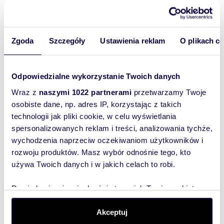
這間公寓包括：帶開放式廚房的客廳、間臥室、浴
室、一個陽台。現在可以看到。每1個月的價格：
租金2000 pln 茲羅 + adm。 499 pln 茲羅
m
zł/m
m
43,10
2
88
45
2
2
pokaż telefon
提電話。
或發短信
502
Nowoczesne 2-pokojowe
Polecam umeblowane 45 m² w
Zgoda
Szczegóły
Ustawienia reklam
O plikach c
房地產公司 KOMPAS
mieszkanie z balkonem i miejscem
centr
zapraszam
以上描述僅供參考，不構成民法典規定含義內的要約
2 70
3 800 zł
+ czynsz: 13 000 zł
/mc
artoria
mieszka
Odpowiedzialne wykorzystanie Twoich danych
mieszkanie Poznań, Centrum, Solna
Wraz z
naszymi 1022 partnerami
przetwarzamy Twoje
osobiste dane, np. adres IP, korzystając z takich
technologii jak pliki cookie, w celu wyświetlania
spersonalizowanych reklam i treści, analizowania tychże,
wychodzenia naprzeciw oczekiwaniom użytkowników i
Wyślij
rozwoju produktów. Masz wybór odnośnie tego, kto
wiadomość
używa Twoich danych i w jakich celach to robi.
To najlepszy
Dowiedz się więcej odnośnie tego, jak Twoje osobiste
dane są przetwarzane oraz ustaw własne preferencje w
sposób, aby
sekcji szczegółów
. W Deklaracji plików cookie możesz
Akceptuj
właściciel
zmienić lub wycofać swoją zgodę w dowolnej chwili.