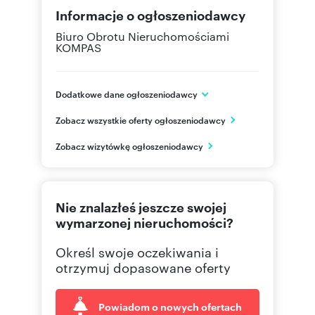
Informacje o ogłoszeniodawcy
Biuro Obrotu Nieruchomościami
KOMPAS
Dodatkowe dane ogłoszeniodawcy
ul. Lodowa 30/2
Zobacz wszystkie oferty ogłoszeniodawcy
Poznań
wielkopolskie
PL
Zobacz wizytówkę ogłoszeniodawcy
502689
Pokaż telefon
Nie znalazłeś jeszcze swojej
wymarzonej nieruchomości?
Określ swoje oczekiwania i
otrzymuj dopasowane oferty
Powiadom o nowych ofertach