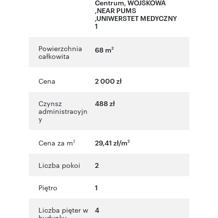
Centrum
,
WOJSKOWA
,NEAR PUMS
,UNIWERSTET MEDYCZNY
1
Powierzchnia
68 m
2
całkowita
Cena
2 000 zł
Czynsz
488 zł
administracyjn
y
Cena za m
29,41 zł/m
2
2
Liczba pokoi
2
Piętro
1
Liczba pięter w
4
budynku