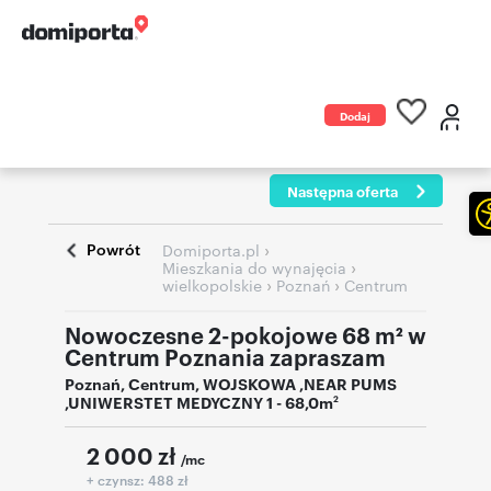
Dodaj
ogłoszenie
Następna oferta
Powrót
›
Domiporta.pl
›
Mieszkania do wynajęcia
›
›
wielkopolskie
Poznań
Centrum
Nowoczesne 2-pokojowe 68 m² w
Centrum Poznania zapraszam
Poznań
,
Centrum
,
WOJSKOWA ,NEAR PUMS
,UNIWERSTET MEDYCZNY 1
- 68,0m
2
2 000
zł
/mc
+ czynsz: 488 zł