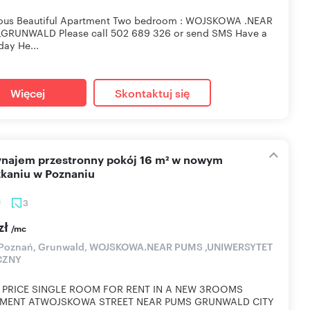
ious Beautiful Apartment Two bedroom : WOJSKOWA .NEAR
,GRUNWALD Please call 502 689 326 or send SMS Have a
ay He...
Więcej
Skontaktuj się
kaniu w Poznaniu
3
2
zł
/mc
 Poznań, Grunwald, WOJSKOWA.NEAR PUMS ,UNIWERSYTET
CZNY
 PRICE SINGLE ROOM FOR RENT IN A NEW 3ROOMS
MENT ATWOJSKOWA STREET NEAR PUMS GRUNWALD CITY