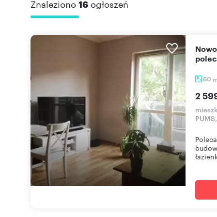
Znaleziono
16
ogłoszeń
Nowoczesne 3-pokojowe mieszkanie w Grunwaldzie
pole
60
2 59
mieszk
PUMS,
Polec
budown
łazienk