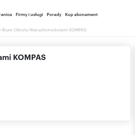
ranica
Firmy i usługi
Porady
Kup abonament
›
Biuro Obrotu Nieruchomościami KOMPAS
iami KOMPAS