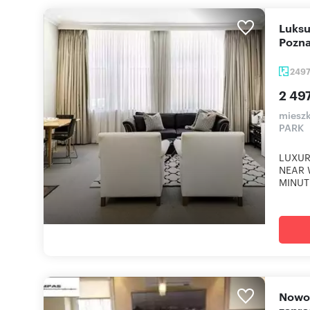
Luksusowe 2-pokojowe mieszkanie z basenem w
Pozna
249
2 497
mieszk
PARK
LUXUR
NEAR 
MINUT
Nowoczesne 2-pokojowe 68 m² w Centrum Poznania