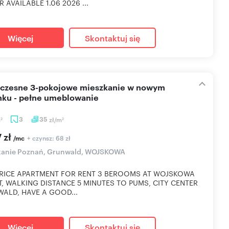
 AVAILABLE 1.06 2026 ...
Więcej
Skontaktuj się
ku - pełne umeblowanie
m
3
35
zł/m
2
2
 zł
+ czynsz: 68 zł
/mc
kanie Poznań, Grunwald, WOJSKOWA
RICE APARTMENT FOR RENT 3 BEROOMS AT WOJSKOWA
T, WALKING DISTANCE 5 MINUTES TO PUMS, CITY CENTER
ALD, HAVE A GOOD...
Więcej
Skontaktuj się