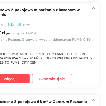
niu.
7
m
2
1
zł/m
2
2
 zł
+ czynsz: 1 200 zł
/mc
anie Poznań, Grunwald, wyspianskiego.near PUMS ,CITY
IOUS APARTMENT FOR RENT CITY PARK 2 BEDROOMS
WOJSKOWA ST,WYSPIAŃSKIEGO 26 WALKING DISTANCE 5
ES TO PUMS, CITY CEN...
Więcej
Skontaktuj się