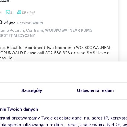
aszam
m
2
29
zł/m
2
2
0 zł
+ czynsz: 488 zł
/mc
kanie Poznań, Centrum, WOJSKOWA ,NEAR PUMS
ERSTET MEDYCZNY
ious Beautiful Apartment Two bedroom : WOJSKOWA .NEAR
,GRUNWALD Please call 502 689 326 or send SMS Have a
ay He...
Więcej
Skontaktuj się
Szczegóły
Ustawienia reklam
nie Twoich danych
naniu
erami
przetwarzamy Twoje osobiste dane, np. adres IP, korzystaj
m
2
36
zł/m
2
2
lania spersonalizowanych reklam i treści, analizowania tychże,