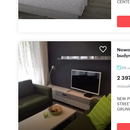
CENTER
Nowoczesne 3-pokojowe mieszkanie w nowym
budyn
68
2 397
miesz
NEW P
STREE
GRUNW