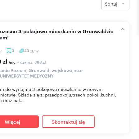
Sortuj
cam!
m
3
43
zł/m
2
2
9 zł
+ czynsz: 388 zł
/mc
anie Poznań, Grunwald, wojskowa,near
UNIWERSYTET MEDYCZNY
am do wynajmu 3 pokojowe mieszkanie w nowym
ictwie. Składa się z: przedpokoju,trzech pokoi ,kuchni,
i oraz bal...
Więcej
Skontaktuj się