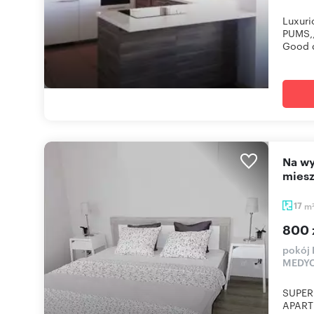
Luxur
PUMS,
Good d
Na wynajem przestronny pokój 16 m² w nowym
miesz
17
m
800 
pokój
MEDY
SUPER
APART