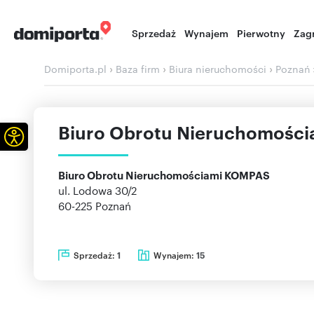
Sprzedaż
Wynajem
Pierwotny
Zag
›
›
›
Domiporta.pl
Baza firm
Biura nieruchomości
Poznań
Biuro Obrotu Nieruchomośc
Otwórz pasek narzędzi
Biuro Obrotu Nieruchomościami KOMPAS
ul. Lodowa 30/2
60-225
Poznań
Sprzedaż:
Wynajem:
1
15