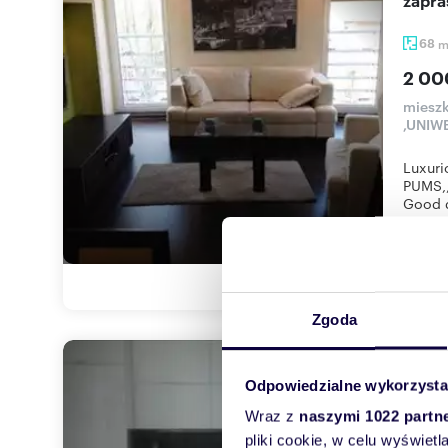
zapr
68
2 00
miesz
,UNIW
Luxur
PUMS,
Good d
Zgoda
Wynajmę nowoczesne 2-pokojowe mieszkanie 58 m²
Odpowiedzialne wykorzysta
w Poz
Wraz z
naszymi 1022 partn
56
pliki cookie, w celu wyświet