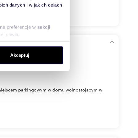
ch danych i w jakich celach
sne preferencje w
sekcji
j chwili.
yposażeniem
ołecznościowe i analizować
Akceptuj
artnerom społecznościowym,
anymi od Ciebie lub
 miejscem parkingowym w domu wolnostojącym w