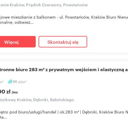
anie Kraków, Prądnik Czerwony, Powstańców
jowe mieszkanie z balkonem - ul. Powstańców, Kraków Biuro Ni
onalne, odśwież...
Więcej
Skontaktuj się
stronne biuro 283 m² z prywatnym wejściem i elastyczną 
m
46
zł/m
2
2
00 zł
/mc
użytkowy Kraków, Dębniki, Babińskiego
iętro pod biuro/usługi/handel | ok.283 m² | Dębniki, Kraków ​Biur
a...