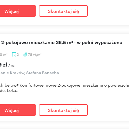
Więcej
Skontaktuj się
e 2-pokojowe mieszkanie 38,5 m² - w pełni wyposażone
50
m
2
78
zł/m
2
2
9 zł
/mc
anie Kraków, Stefana Banacha
sh below# Komfortowe, nowe 2-pokojowe mieszkanie o powierzchni
ie. Loka...
Więcej
Skontaktuj się