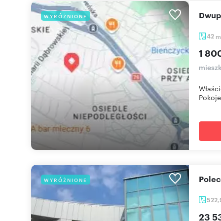
Dwup
WYRÓŻNIONE
42
m
1 80
mieszk
Właści
Pokoje 
Pole
WYRÓŻNIONE
522
23 5