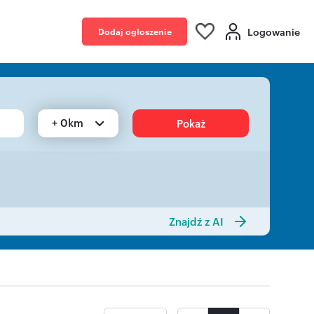
Logowanie
Dodaj ogłoszenie
+ 0km
Pokaż
Znajdź z AI