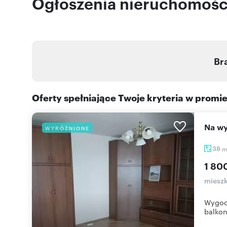
Ogłoszenia nieruchomości
Br
Oferty spełniające Twoje kryteria w promi
Na 
WYRÓŻNIONE
38
1 80
mieszk
Wygodn
balkon