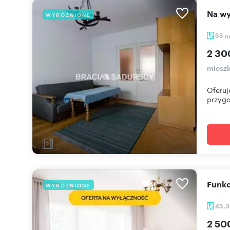
Na 
WYRÓŻNIONE
55
2 30
mieszk
Oferuj
przygo
Funk
WYRÓŻNIONE
45,
2 50