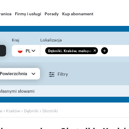
ranica
Firmy i usługi
Porady
Kup abonament
Kraj
Lokalizacja
+
PL
Dębniki, Kraków, małopo...
Powierzchnia
Filtry
własnymi słowami
›
›
›
ie
Kraków
Dębniki
Skotniki