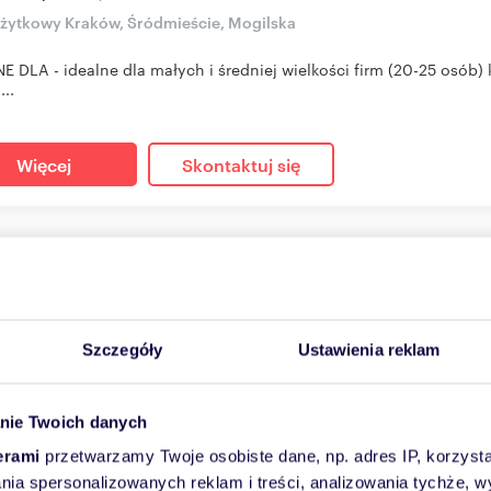
użytkowy Kraków, Śródmieście, Mogilska
E DLA - idealne dla małych i średniej wielkości firm (20-25 osób)
...
Więcej
Skontaktuj się
a 90 m² w Krakowie (remont, parking, możliwość wynajmu
m
6
60
zł/m
2
2
0 zł
Szczegóły
Ustawienia reklam
/mc
użytkowy Kraków, Bronowice, Balicka
nie Twoich danych
dobry, Posiadamy do wynajęcia pomieszczenia biurowe o powierzchn
...
erami
przetwarzamy Twoje osobiste dane, np. adres IP, korzystaj
lania spersonalizowanych reklam i treści, analizowania tychże,