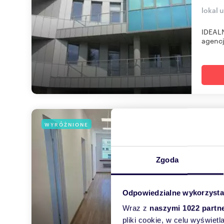
lokal 
IDEALN
agencj
Biur
WYRÓŻNIONE
90
5 40
Zgoda
lokal 
Odpowiedzialne wykorzysta
Dzień 
W jedn
Wraz z
naszymi 1022 partn
pliki cookie, w celu wyświet