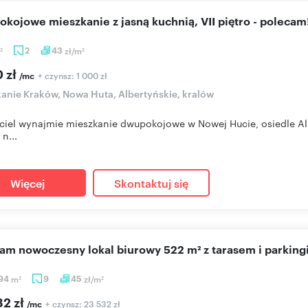
okojowe mieszkanie z jasną kuchnią, VII piętro - polecam
2
43
zł/m
2
2
0 zł
+ czynsz: 1 000 zł
/mc
anie Kraków, Nowa Huta, Albertyńskie, kralów
ciel wynajmie mieszkanie dwupokojowe w Nowej Hucie, osiedle Alber
n...
Więcej
Skontaktuj się
cam nowoczesny lokal biurowy 522 m² z tarasem i parkin
,94
m
9
45
zł/m
2
2
32 zł
+ czynsz: 23 532 zł
/mc