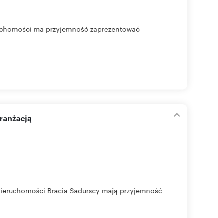
eruchomości ma przyjemność zaprezentować
aranżacją
o Nieruchomości Bracia Sadurscy mają przyjemność