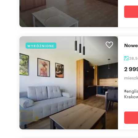
Now
WYRÓŻNIONE
38,
2 99
mieszk
#engli
Krakow