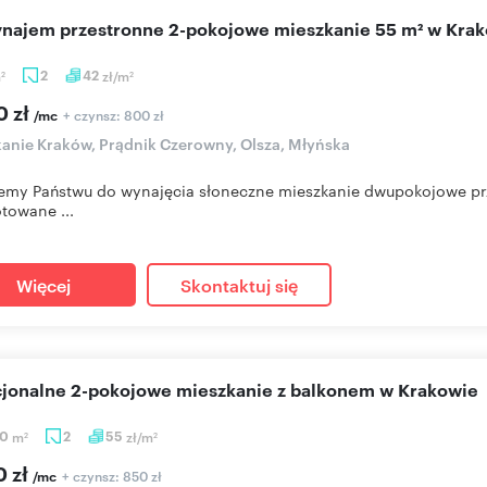
wynajem przestronne 2-pokojowe mieszkanie 55 m² w Kra
m
2
42
zł/m
2
2
0 zł
+ czynsz: 800 zł
/mc
anie Kraków, Prądnik Czerowny, Olsza, Młyńska
emy Państwu do wynajęcia słoneczne mieszkanie dwupokojowe przy 
towane ...
Więcej
Skontaktuj się
cjonalne 2-pokojowe mieszkanie z balkonem w Krakowie
30
m
2
55
zł/m
2
2
0 zł
+ czynsz: 850 zł
/mc