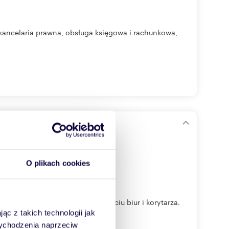
 kancelaria prawna, obsługa księgowa i rachunkowa,
 pokoi)
O plikach cookies
i 90m2 Lokal składa się z sześciu biur i korytarza.
ąc z takich technologii jak
 wychodzenia naprzeciw