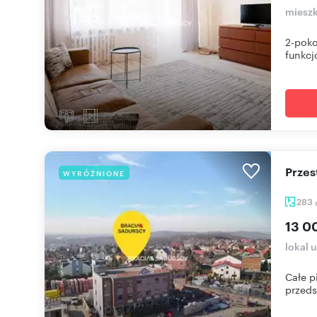
mieszk
2-poko
funkcj
Prze
WYRÓŻNIONE
283
13 0
lokal 
Całe p
przedst