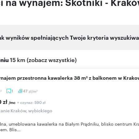
 na wynajem: Skotniki - Krak
ak wyników spełniających Twoje kryteria wyszukiwa
eniu
15 km
(
zobacz wszystkie
)
wynajem przestronna kawalerka 38 m² z balkonem w Krako
m
1
47
zł/m
2
2
0 zł
+ czynsz: 590 zł
/mc
anie Kraków, wybickiego
a, umeblowana kawalerka na Białym Prądniku, blisko centrum Krako
em. Blis...