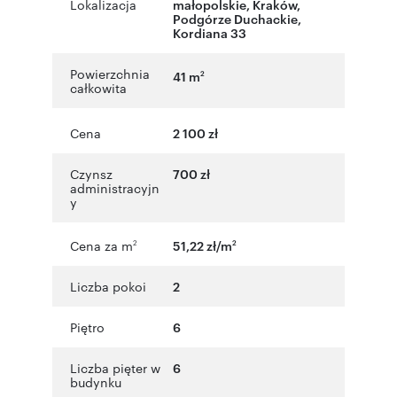
Lokalizacja
małopolskie
,
Kraków
,
Podgórze Duchackie
,
Kordiana 33
Powierzchnia
41 m
2
całkowita
Cena
2 100 zł
Czynsz
700 zł
administracyjn
y
Cena za m
51,22 zł/m
2
2
Liczba pokoi
2
Piętro
6
Liczba pięter w
6
budynku