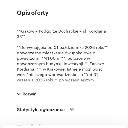
Opis oferty
**Kraków – Podgórze Duchackie – ul. Kordiana
33**
**Do wynajęcia od 01 października 2026 roku**
nowoczesne mieszkanie dwupokojowe o
powierzchni **41,00 m²**, położone w
nowoczesnym budynku inwestycji **„Zacisze
Kordiana I”** w Krakowie. Istnieje możliwość
wcześniejszego wprowadzenia się **od 01
września 2026 roku** po wcześniejszym
uzgodnieniu warunków.
Rozwiń
Mieszkanie znajduje się na **6. piętrze**
budynku wielorodzinnego, od strony
południowej, dzięki czemu jest bardzo dobrze
Statystyki ogłoszenia:
doświetlone. Składa się z salonu z aneksem
kuchennym, sypialni, łazienki z wanną,
przedpokoju oraz balkonu o powierzchni **2,66
Podobne