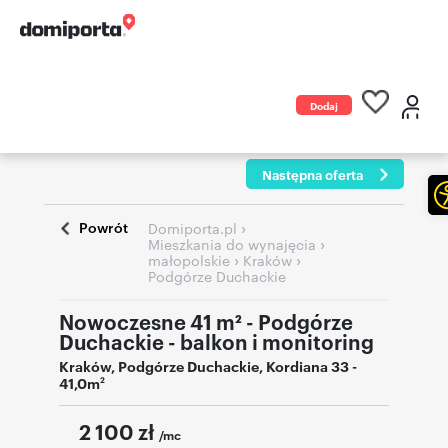
Dodaj
ogłoszenie
Następna oferta
Powrót
›
Domiporta.pl
›
Mieszkania do wynajęcia
›
›
małopolskie
Kraków
Podgórze Duchackie
Nowoczesne 41 m² - Podgórze
Duchackie - balkon i monitoring
Kraków
,
Podgórze Duchackie
,
Kordiana 33
-
41,0m
2
2 100
zł
/mc