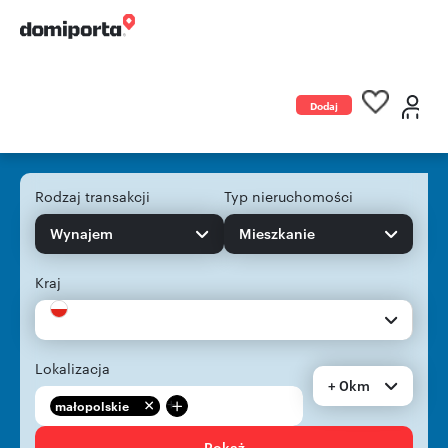
Dodaj
ogłoszenie
Rodzaj transakcji
Typ nieruchomości
Wynajem
Mieszkanie
Kraj
Lokalizacja
+ 0km
+
małopolskie
Pokaż