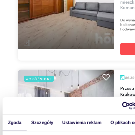
mieszk
Koman
Do wynaj
balkone
Podwawe
86,39
WYRÓŻNIONE
Przestronne 3-pokojowe mieszkanie w centrum
Krakow
4 200
mieszka
Teofil
Zgoda
Szczegóły
Ustawienia reklam
O plikach c