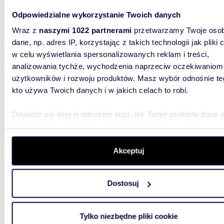
DO WYNA
w sercu 
Odpowiedzialne wykorzystanie Twoich danych
klimatyc
Wraz z
naszymi 1022 partnerami
przetwarzamy Twoje osob
dane, np. adres IP, korzystając z takich technologii jak pliki 
w celu wyświetlania spersonalizowanych reklam i treści,
analizowania tychże, wychodzenia naprzeciw oczekiwaniom
użytkowników i rozwoju produktów. Masz wybór odnośnie te
kto używa Twoich danych i w jakich celach to robi.
m
46
WYRÓŻNIONE
2
Komfortowe 3-pokojowe mieszkanie 46 m² w
Dowiedz się więcej odnośnie tego, jak Twoje osobiste dane 
Krakow
przetwarzane oraz ustaw własne preferencje w
sekcji
szczegółów
. W Deklaracji plików cookie możesz zmienić lu
3 300
wycofać swoją zgodę w dowolnej chwili.
Akceptuj
mieszk
Wykorzystujemy pliki cookie do spersonalizowania treści i r
Do wynaj
Dostosuj
aby oferować funkcje społecznościowe i analizować ruch w 
mieszkan
wynajem 
witrynie. Informacje o tym, jak korzystasz z naszej witryny,
udostępniamy partnerom społecznościowym, reklamowym i
Tylko niezbędne pliki cookie
analitycznym. Partnerzy mogą połączyć te informacje z inn