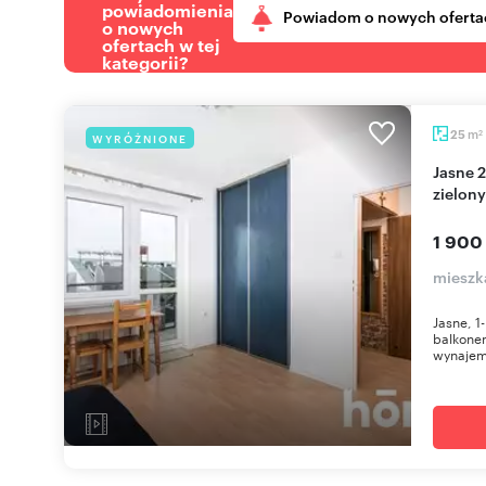
powiadomienia
Powiadom o nowych oferta
o nowych
ofertach w tej
kategorii?
m
25
WYRÓŻNIONE
2
Jasne 25 m² z balkonem, blisko UJ i terenów
zielony
1 900
mieszk
Jasne, 1
balkonem
wynajem 