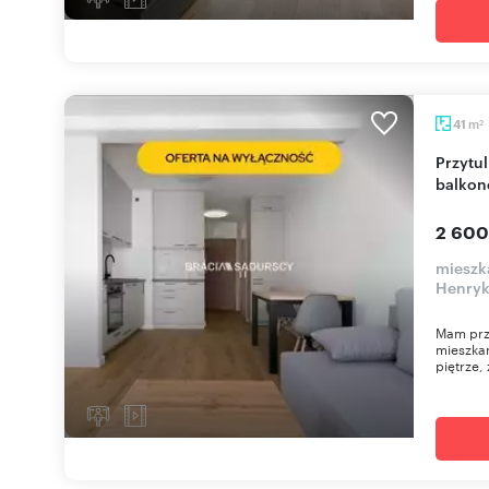
m
41
2
Przytulne 2-pokojowe mieszkanie 41 m² z
balkon
2 600
mieszk
Henryk
Mam prz
mieszka
piętrze,