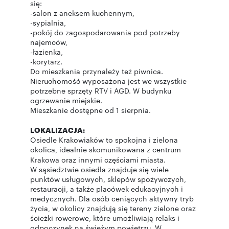
się:
-salon z aneksem kuchennym,
-sypialnia,
-pokój do zagospodarowania pod potrzeby
najemców,
-łazienka,
-korytarz.
Do mieszkania przynależy też piwnica.
Nieruchomość wyposażona jest we wszystkie
potrzebne sprzęty RTV i AGD. W budynku
ogrzewanie miejskie.
Mieszkanie dostępne od 1 sierpnia.
LOKALIZACJA:
Osiedle Krakowiaków to spokojna i zielona
okolica, idealnie skomunikowana z centrum
Krakowa oraz innymi częściami miasta.
W sąsiedztwie osiedla znajduje się wiele
punktów usługowych, sklepów spożywczych,
restauracji, a także placówek edukacyjnych i
medycznych. Dla osób ceniących aktywny tryb
życia, w okolicy znajdują się tereny zielone oraz
ścieżki rowerowe, które umożliwiają relaks i
odpoczynek na świeżym powietrzu. W