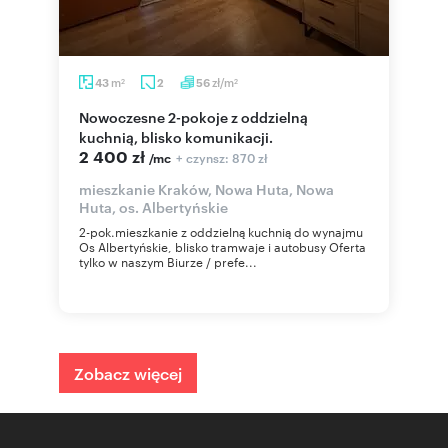
m
zł/m
43
2
56
2
2
Nowoczesne 2-pokoje z oddzielną
kuchnią, blisko komunikacji.
2 400 zł
+ czynsz: 870 zł
/mc
mieszkanie Kraków, Nowa Huta, Nowa
Huta, os. Albertyńskie
2-pok.mieszkanie z oddzielną kuchnią do wynajmu
Os Albertyńskie, blisko tramwaje i autobusy Oferta
tylko w naszym Biurze / prefe...
Zobacz więcej