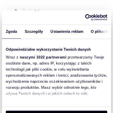
Rozwiń opis
Mieszkanie:
na wynajem
Liczba
3
Zgoda
Szczegóły
Ustawienia reklam
O plikach c
pokoi:
Powierzchni
52 m
2
a całkowita:
Odpowiedzialne wykorzystanie Twoich danych
Lokalizacja:
województwo:
małopolskie
Wraz z
naszymi 1022 partnerami
przetwarzamy Twoje
powiat:
Kraków
gmina:
Kraków
miejscowość:
Kraków
dzielnica:
osobiste dane, np. adres IP, korzystając z takich
Nowa Huta
ulica:
Osiedle
technologii jak pliki cookie, w celu wyświetlania
Krakowiaków
spersonalizowanych reklam i treści, analizowania tychże,
Podobne oferty w tej lokalizacji
wychodzenia naprzeciw oczekiwaniom użytkowników i
rozwoju produktów. Masz wybór odnośnie tego, kto
WYRÓŻNIONE
używa Twoich danych i w jakich celach to robi.
Dowiedz się więcej odnośnie tego, jak Twoje osobiste
dane są przetwarzane oraz ustaw własne preferencje w