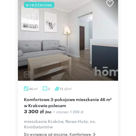
WYRÓŻNIONE
m
zł/m
46
3
72
2
2
Komfortowe 3-pokojowe mieszkanie 46 m²
w Krakowie polecam
3 300 zł
+ czynsz: 1 200 zł
/mc
mieszkanie Kraków, Nowa Huta, os.
Kombatantów
Do wynajęcia od stycznia: Komfortowe, 3-