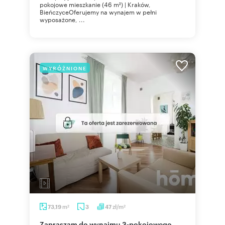
pokojowe mieszkanie (46 m²) | Kraków,
BieńczyceOferujemy na wynajem w pełni
wyposażone, ...
WYRÓŻNIONE
m
zł/m
73,19
3
47
2
2
Zapraszam do wynajmu 3-pokojowego