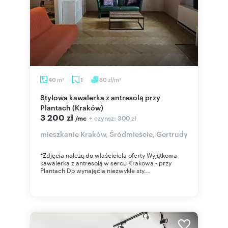
m
zł/m
40
1
80
2
2
Stylowa kawalerka z antresolą przy
Plantach (Kraków)
3 200 zł
+ czynsz: 300 zł
/mc
mieszkanie Kraków, Śródmieście, Gertrudy
*Zdjęcia należą do właściciela oferty Wyjątkowa
kawalerka z antresolą w sercu Krakowa - przy
Plantach Do wynajęcia niezwykle sty...