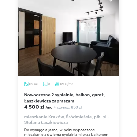
m
zł/m
65
3
69
2
2
Nowoczesne 2 sypialnie, balkon, garaż,
Łaszkiewicza zapraszam
4 500 zł
+ czynsz: 850 zł
/mc
mieszkanie Kraków, Śródmieście, płk. pil.
Stefana Łaszkiewicza
Do wynajęcia jasne, w pełni wyposażone
mieszkanie z dwiema sypialniami oraz balkonem