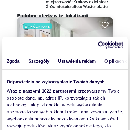
miejscowość:
Kraków
dzielnica:
Śródmieście
ulica:
Westerplatte
Podobne oferty w tej lokalizacji
WYRÓŻNIONE
Zgoda
Szczegóły
Ustawienia reklam
O plikach c
Odpowiedzialne wykorzystanie Twoich danych
Wraz z
naszymi 1022 partnerami
przetwarzamy Twoje
osobiste dane, np. adres IP, korzystając z takich
technologii jak pliki cookie, w celu wyświetlania
m
zł/m
73,19
3
47
2
2
spersonalizowanych reklam i treści, analizowania tychże,
Zapraszam do wynajmu 3-pokojowego
wychodzenia naprzeciw oczekiwaniom użytkowników i
mieszkania w sercu Nowej Huty
rozwoju produktów. Masz wybór odnośnie tego, kto
3 470 zł
+ czynsz: 1 200 zł
/mc