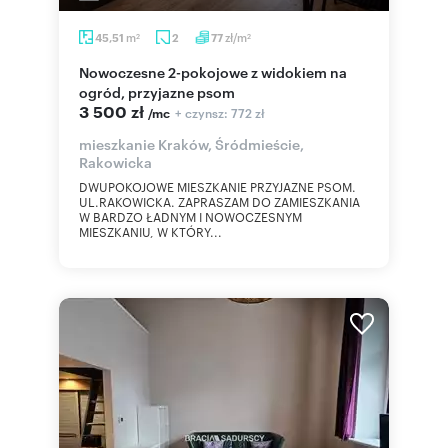
m
zł/m
45,51
2
77
2
2
Nowoczesne 2-pokojowe z widokiem na
ogród, przyjazne psom
3 500 zł
+ czynsz: 772 zł
/mc
mieszkanie Kraków, Śródmieście,
Rakowicka
DWUPOKOJOWE MIESZKANIE PRZYJAZNE PSOM.
UL.RAKOWICKA. ZAPRASZAM DO ZAMIESZKANIA
W BARDZO ŁADNYM I NOWOCZESNYM
MIESZKANIU, W KTÓRY...