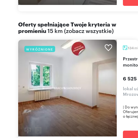
Oferty spełniające Twoje kryteria w
promieniu
15 km
(
zobacz wszystkie
)
m
134
WYRÓŻNIONE
Przestronne biuro 134 m² z 6 pokojami - parking i
monito
6 525
lokal 
Mrozo
| Do wyn
Oferuje
o łącznej