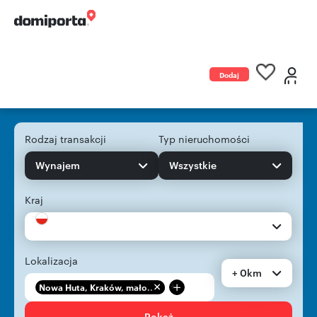
Dodaj
ogłoszenie
Rodzaj transakcji
Typ nieruchomości
Wynajem
Wszystkie
Kraj
Lokalizacja
+ 0km
+
Nowa Huta, Kraków, mało...
Pokaż