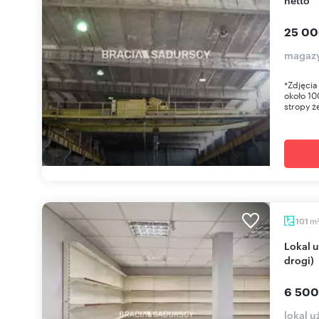
25 00
magazy
*Zdjęcia
około 10
stropy ż
m
101
Lokal użytkowy 101 m² z załadunkiem (widoczny z
drogi)
6 500
lokal 