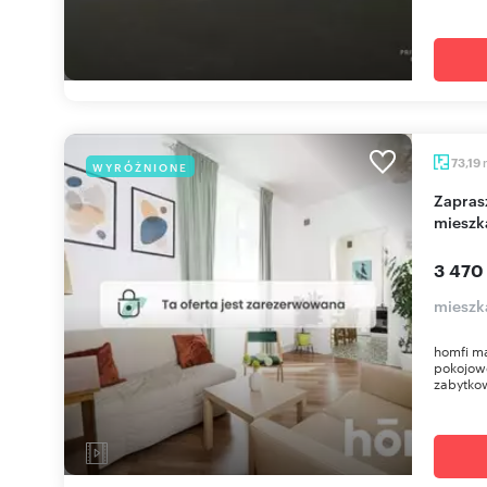
73,19
WYRÓŻNIONE
Zapraszam do wynajmu 3-pokojowego
mieszk
3 470
mieszk
homfi m
pokojow
zabytkow