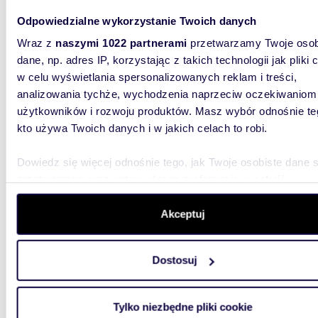
Odpowiedzialne wykorzystanie Twoich danych
Wraz z
naszymi 1022 partnerami
przetwarzamy Twoje osob
dane, np. adres IP, korzystając z takich technologii jak pliki 
w celu wyświetlania spersonalizowanych reklam i treści,
m
277
analizowania tychże, wychodzenia naprzeciw oczekiwaniom
Na wynajem nowoczesny biurowiec z parkingiem
użytkowników i rozwoju produktów. Masz wybór odnośnie te
i mag
kto używa Twoich danych i w jakich celach to robi.
12 46
Dowiedz się więcej odnośnie tego, jak Twoje osobiste dane 
lokal 
przetwarzane oraz ustaw własne preferencje w
sekcji
szczegółów
. W Deklaracji plików cookie możesz zmienić lu
Nowy bu
częścią
wycofać swoją zgodę w dowolnej chwili.
Akceptuj
dowolnej
Wykorzystujemy pliki cookie do spersonalizowania treści i r
Dostosuj
aby oferować funkcje społecznościowe i analizować ruch w 
witrynie. Informacje o tym, jak korzystasz z naszej witryny,
udostępniamy partnerom społecznościowym, reklamowym i
Tylko niezbędne pliki cookie
analitycznym. Partnerzy mogą połączyć te informacje z inn