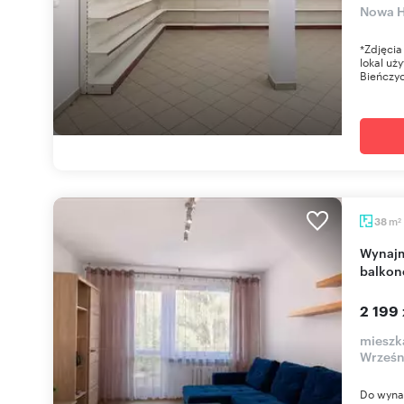
Nowa 
*Zdjęcia
lokal uż
Bieńczyc
m
38
2
Wynajmę 2-pokojowe mieszkanie 38 m² z
balkon
2 199 
mieszk
Wrześn
Do wynaj