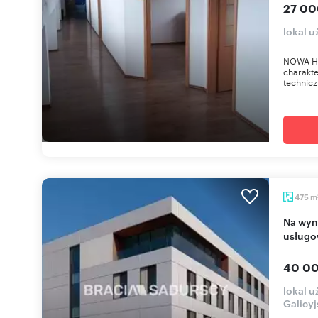
27 00
lokal 
NOWA H
charakt
technicz
m
475
Na wynajem nowoczesny lokal biurowo-
usługo
40 00
lokal 
Galicyj