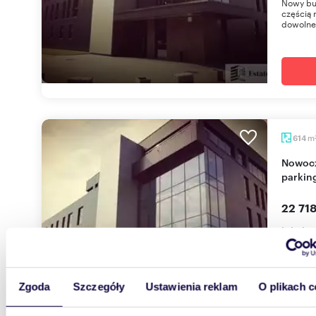
Nowy bu
częścią
dowolnej
m
614
Nowoczesny biurowiec z magazynem i
parkin
22 718
lokal 
Nowy bu
częścią
dowolnej
Zgoda
Szczegóły
Ustawienia reklam
O plikach c