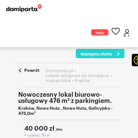
Dodaj
ogłoszenie
Następna oferta
Powrót
›
Domiporta.pl
›
Lokale usługowe do wynajęcia
›
małopolskie
Kraków
Nowoczesny lokal biurowo-
usługowy 476 m² z parkingiem.
Kraków
,
Nowa Huta , Nowa Huta
,
Galicyjska
-
475,0m
2
40 000
zł
/mc
+ czynsz: 10 zł