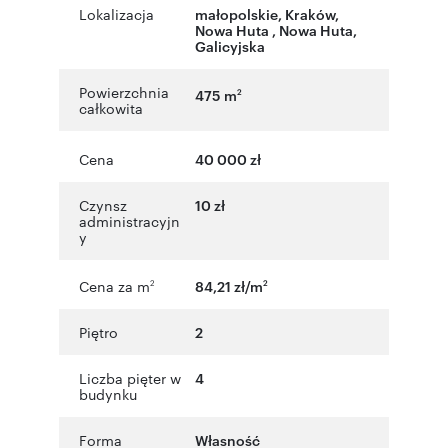
Lokalizacja
małopolskie
,
Kraków
,
Nowa Huta , Nowa Huta
,
Galicyjska
Powierzchnia
475 m
2
całkowita
Cena
40 000 zł
Czynsz
10 zł
administracyjn
y
Cena za m
84,21 zł/m
2
2
Piętro
2
Liczba pięter w
4
budynku
Forma
Własność