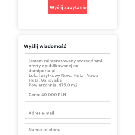
autobus
Winda: TAK
Wyślij zapytanie
Liczba wind: 1
Przystosowania dla niepełnosprawnych: TAK
Klimatyzacja: TAK
Możliwość parkowania: tak
Własny parking: TAK
Naziemn. miejsc parking.: 4
Wyślij wiadomość
Położenie lokalu: ruchliwa ulica
Witryna wystawowa: jest
Wejście: od ulicy
Liczba wejść: 2
Min. okres naj. (mies.): 12
Opłaty wg liczników: Woda zimna, Woda ciepła,
woda, prąd
Opł. ekspl. /m2: 10
Stan lokalu: bardzo dobry
Okna: aluminiowe 3 szybowe, ciepły montaż
Instalacje: dobre
Powierzchnia użytkowa [m2]: 475
Rok budowy: 2025
Rodzaj lokalu: wielopoziomowy
Przeznaczenie lokalu: usługowy, handlowy,
handlowo-usługowy