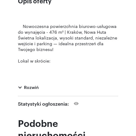
Opis oferty
Nowoczesna powierzchnia biurowo-usługowa
do wynajęcia - 476 m² | Kraków, Nowa Huta
Świetna lokalizacja, wysoki standard, niezależne
wejście i parking — idealna przestrzeń dla
Twojego biznesu!
Lokal w skrócie:
476 m² nowoczesnej przestrzeni na 2. piętrze
Rozwiń
Oddzielne wejście, winda i klatka schodowa
Statystyki ogłoszenia:
Miejsca parkingowe przy budynku
Podobne
Dostęp 24/7, kontrola dostępu, monitoring
nieruchomości