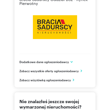
Pierwotny
Dodatkowe dane ogłoszeniodawcy
Przewóz 47
Zobacz wszystkie oferty ogłoszeniodawcy
Kraków
małopolskie
PL
Zobacz wizytówkę ogłoszeniodawcy
126309
Pokaż telefon
Nie znalazłeś jeszcze swojej
wymarzonej nieruchomości?